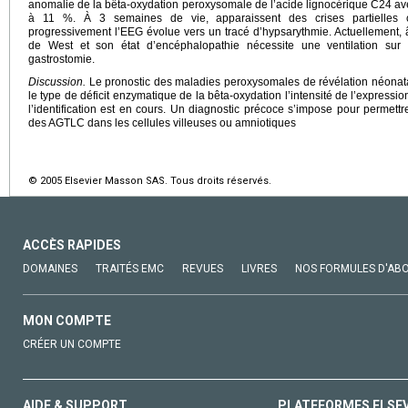
anomalie de la bêta-oxydation peroxysomale de l’acide lignocérique C24 avec
à 11 %. À 3 semaines de vie, apparaissent des crises partielles c
progressivement l’EEG évolue vers un tracé d’hypsarythmie. Actuellement,
de West et son état d’encéphalopathie nécessite une ventilation sur 
gastrostomie.
Discussion.
Le pronostic des maladies peroxysomales de révélation néonatale
le type de déficit enzymatique de la bêta-oxydation l’intensité de l’expression
l’identification est en cours. Un diagnostic précoce s’impose pour permett
des AGTLC dans les cellules villeuses ou amniotiques
© 2005 Elsevier Masson SAS. Tous droits réservés.
ACCÈS RAPIDES
DOMAINES
TRAITÉS EMC
REVUES
LIVRES
NOS FORMULES D'AB
MON COMPTE
CRÉER UN COMPTE
AIDE & SUPPORT
PLATEFORMES ELSE