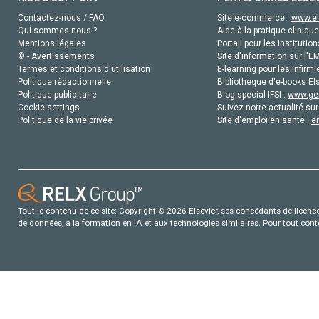
Contactez-nous / FAQ
Site e-commerce :
www.el
Qui sommes-nous ?
Aide à la pratique clinique
Mentions légales
Portail pour les institution
© - Avertissements
Site d'information sur l'E
Termes et conditions d'utilisation
E-learning pour les infirmi
Politique rédactionnelle
Bibliothèque d'e-books Els
Politique publicitaire
Blog special IFSI :
www.gen
Cookie settings
Suivez notre actualité sur
Politique de la vie privée
Site d'emploi en santé :
e
Tout le contenu de ce site: Copyright © 2026 Elsevier, ses concédants de licence e
de données, a la formation en IA et aux technologies similaires. Pour tout con