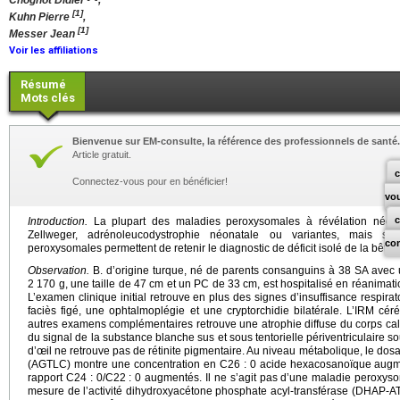
Chognot Didier
,
[1]
Kuhn Pierre
,
[1]
Messer Jean
Voir les affiliations
Résumé
Mots clés
Bienvenue sur EM-consulte, la référence des professionnels de santé.
Article gratuit.
c
Connectez-vous pour en bénéficier!
vo
Introduction.
La plupart des maladies peroxysomales à révélation néon
Zellweger, adrénoleucodystrophie néonatale ou variantes, mais seul
co
peroxysomales permettent de retenir le diagnostic de déficit isolé de la bêta-
Observation.
B. d’origine turque, né de parents consanguins à 38 SA avec 
2 170 g, une taille de 47 cm et un PC de 33 cm, est hospitalisé en réanimati
L’examen clinique initial retrouve en plus des signes d’insuffisance respira
faciès figé, une ophtalmoplégie et une cryptorchidie bilatérale. L’IRM cér
autres examens complémentaires retrouve une atrophie diffuse du corps ca
du signal de la substance blanche sus et sous tentorielle périventriculaire so
d’œil ne retrouve pas de rétinite pigmentaire. Au niveau métabolique, le dos
(AGTLC) montre une concentration en C26 : 0 acide hexacosanoïque augme
rapport C24 : 0/C22 : 0 augmentés. Il ne s’agit pas d’une maladie peroxyso
mesure de l’activité dihydroxyacétone phosphate acyl-transférase (DHAP-AT)