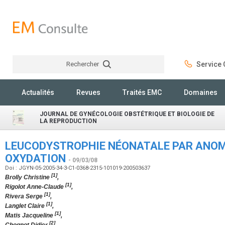
Rechercher
Service C
Rechercher
Actualités
Revues
Traités EMC
Domaines
JOURNAL DE GYNÉCOLOGIE OBSTÉTRIQUE ET BIOLOGIE DE
LA REPRODUCTION
LEUCODYSTROPHIE NÉONATALE PAR ANOMA
OXYDATION
- 09/03/08
Doi : JGYN-05-2005-34-3-C1-0368-2315-101019-200503637
[1]
Brolly Christine
,
[1]
Rigolot Anne-Claude
,
[1]
Rivera Serge
,
[1]
Langlet Claire
,
[1]
Matis Jacqueline
,
[2]