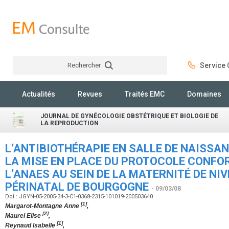
Rechercher
Service C
Rechercher
Actualités
Revues
Traités EMC
Domaines
JOURNAL DE GYNÉCOLOGIE OBSTÉTRIQUE ET BIOLOGIE DE
LA REPRODUCTION
L’ANTIBIOTHÉRAPIE EN SALLE DE NAISSA
LA MISE EN PLACE DU PROTOCOLE CONFO
L’ANAES AU SEIN DE LA MATERNITÉ DE NIV
PÉRINATAL DE BOURGOGNE
- 09/03/08
Doi : JGYN-05-2005-34-3-C1-0368-2315-101019-200503640
[1]
Margarot-Montagne Anne
,
[2]
Maurel Elise
,
[1]
Reynaud Isabelle
,