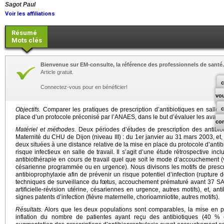
Sagot Paul
Voir les affiliations
Résumé
Mots clés
Bienvenue sur EM-consulte, la référence des professionnels de santé.
Article gratuit.
c
Connectez-vous pour en bénéficier!
vo
Objectifs.
Comparer les pratiques de prescription d’antibiotiques en salle
place d’un protocole préconisé par l’ANAES, dans le but d’évaluer les avantage
co
Matériel et méthodes.
Deux périodes d’études de prescription des antibiot
Maternité du CHU de Dijon (niveau III) : du 1er janvier au 31 mars 2003, et,
deux situées à une distance relative de la mise en place du protocole d’antib
risque infectieux en salle de travail. Il s’agit d’une étude rétrospective inc
antibiothérapie en cours de travail quel que soit le mode d’accouchement 
césarienne programmée ou en urgence). Nous divisons les motifs de prescrip
antibioprophylaxie afin de prévenir un risque potentiel d’infection (ruptu
techniques de surveillance du fœtus, accouchement prématuré avant 37 SA,
artificielle-révision utérine, césariennes en urgence, autres motifs), et, ant
signes patents d’infection (fièvre maternelle, chorioamniotite, autres motifs).
Résultats.
Alors que les deux populations sont comparables, la mise en 
inflation du nombre de patientes ayant reçu des antibiotiques (40 