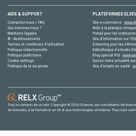
AIDE & SUPPORT
PLATEFORMES ELSE
Contactez-nous / FAQ
Site e-commerce :
www.el
Qui sommes-nous ?
Aide à la pratique clinique
Mentions légales
Portail pour les institution
© - Avertissements
Site d'information sur l'E
Termes et conditions d'utilisation
E-learning pour les infirmi
Politique rédactionnelle
Bibliothèque d'e-books Els
Politique publicitaire
Blog special IFSI :
www.gen
Cookie settings
Suivez notre actualité sur
Politique de la vie privée
Site d'emploi en santé :
e
Tout le contenu de ce site: Copyright © 2026 Elsevier, ses concédants de licence e
de données, a la formation en IA et aux technologies similaires. Pour tout con