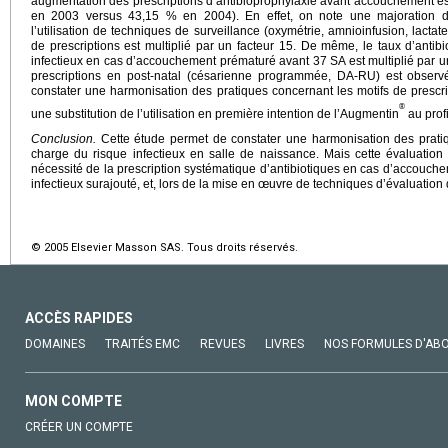
augmentation des prescriptions d’antibioprophylaxie avant accouchement 
en 2003 versus 43,15 % en 2004). En effet, on note une majoration de
l’utilisation de techniques de surveillance (oxymétrie, amnioinfusion, lactat
de prescriptions est multiplié par un facteur 15. De même, le taux d’antib
infectieux en cas d’accouchement prématuré avant 37 SA est multiplié par un 
prescriptions en post-natal (césarienne programmée, DA-RU) est obser
constater une harmonisation des pratiques concernant les motifs de prescrip
®
une substitution de l’utilisation en première intention de l’Augmentin
au prof
Conclusion.
Cette étude permet de constater une harmonisation des pratiq
charge du risque infectieux en salle de naissance. Mais cette évaluation
nécessité de la prescription systématique d’antibiotiques en cas d’accouch
infectieux surajouté, et, lors de la mise en œuvre de techniques d’évaluation 
© 2005 Elsevier Masson SAS. Tous droits réservés.
ACCÈS RAPIDES
DOMAINES
TRAITÉS EMC
REVUES
LIVRES
NOS FORMULES D'AB
MON COMPTE
CRÉER UN COMPTE