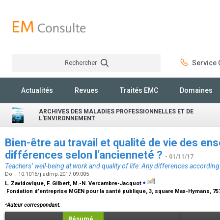
Rechercher
Service C
Rechercher
Actualités
Revues
Traités EMC
Domaines
ARCHIVES DES MALADIES PROFESSIONNELLES ET DE
L'ENVIRONNEMENT
Bien-être au travail et qualité de vie des ens
différences selon l’ancienneté ?
- 01/11/17
Teachers’ well-being at work and quality of life: Any differences according
Doi : 10.1016/j.admp.2017.09.005
⁎
L. Zavidovique, F. Gilbert, M.-N. Vercambre-Jacquot
Fondation d’entreprise MGEN pour la santé publique, 3, square Max-Hymans, 75
⁎
Auteur correspondant.
Résumé