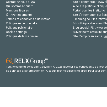
Contactez-nous / FAQ
Site e-commerce :
www.el
Qui sommes-nous ?
Aide à la pratique clinique
Mentions légales
Portail pour les institution
© - Avertissements
Site d'information sur l'E
Termes et conditions d'utilisation
E-learning pour les infirmi
Politique rédactionnelle
Bibliothèque d'e-books Els
Politique publicitaire
Blog special IFSI :
www.gen
Cookie settings
Suivez notre actualité sur
Politique de la vie privée
Site d'emploi en santé :
e
Tout le contenu de ce site: Copyright © 2026 Elsevier, ses concédants de licence e
de données, a la formation en IA et aux technologies similaires. Pour tout con