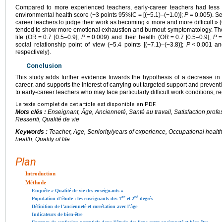
Compared to more experienced teachers, early-career teachers had less 
environmental health score (−3 points 95%IC
=
[(−5.1)–(−1.0)];
P
=
0.005). Se
career teachers to judge their work as becoming « more and more difficult »
tended to show more emotional exhaustion and burnout symptomatology. They w
life (OR
=
0.7 [0.5–0.9];
P
=
0.009) and their health (OR
=
0.7 [0.5–0.9];
P
social relationship point of view (−5.4 points [(−7.1)–(−3.8)];
P
<
0.001 an
respectively).
Conclusion
This study adds further evidence towards the hypothesis of a decrease in t
career, and supports the interest of carrying out targeted support and prevent
to early-career teachers who may face particularly difficult work conditions, r
Le texte complet de cet article est disponible en PDF.
Mots clés :
Enseignant, Âge, Ancienneté, Santé au travail, Satisfaction prof
Ressenti, Qualité de vie
Keywords :
Teacher, Age, Seniority/years of experience, Occupational health,
health, Quality of life
Plan
Introduction
Méthode
Enquête « Qualité de vie des enseignants »
er
nd
Population d’étude : les enseignants des 1
et 2
degrés
Définition de l’ancienneté et corrélation avec l’âge
Indicateurs de bien-être