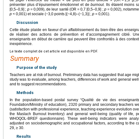
de juger l’exercice du métier « de plus en plus difficile » (OR
=
2,6 [2,0
présenter plus d’épuisement émotionnel et de
burnout
. Ils étaient moins s
[0,5–0,9] ;
p
=
0,009), de leur santé (OR
=
0,7 [0,5–0,9] ;
p
=
0,002), notammen
p
<
0,001) et sociale (−3,0 points [(−4,8)–(−1,3)] ;
p
=
0,001).
Discussion
Cette étude plaide en faveur d’un affaiblissement du bien-être des enseignan
de réaliser des actions de prévention et d’accompagnement ciblé. Une
enseignants en début de carrière qui peuvent être confrontés à des contextes
inexpérience.
Le texte complet de cet article est disponible en PDF.
Summary
Purpose of the study
Teachers are at risk of burnout. Preliminary data has suggested that age might
study was to evaluate, among teachers, differences of work and general well
and to suggest recommendations.
Methods
In the population-based postal survey “Qualité de vie des enseignants
Foundation/Ministry of education), 2320 primary and secondary teachers we
(satisfaction with professional experience, teaching experience evolution over
the Maslach Burnout Inventory) and general well-being (quality of life, 
WHOQOL-BREF questionnaire). These well-being indicators were analyz
adjusted on sociodemographic and occupational factors, according to the ca
29, ≥
30.
Results