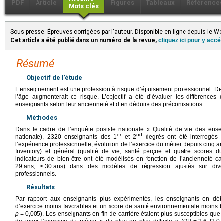
PDF
Article
Figures
Tableaux
Référence
Mots clés
Sous presse. Épreuves corrigées par l'auteur. Disponible en ligne depuis l
Cet article a été publié dans un numéro de la revue,
cliquez ici pour y acc
Résumé
Objectif de l’étude
L’enseignement est une profession à risque d’épuisement professionnel. D
l’âge augmenterait ce risque. L’objectif a été d’évaluer les différences
enseignants selon leur ancienneté et d’en déduire des préconisations.
Méthodes
Dans le cadre de l’enquête postale nationale « Qualité de vie des en
er
nd
nationale), 2320 enseignants des 1
et 2
degrés ont été interrogés s
l’expérience professionnelle, évolution de l’exercice du métier depuis cinq 
Inventory) et général (qualité de vie, santé perçue et quatre score
indicateurs de bien-être ont été modélisés en fonction de l’ancienneté ca
29
ans, ≥
30
ans) dans des modèles de régression ajustés sur dive
professionnels.
Résultats
Par rapport aux enseignants plus expérimentés, les enseignants en déb
d’exercice moins favorables et un score de santé environnementale moins 
p
=
0,005). Les enseignants en fin de carrière étaient plus susceptibles qu