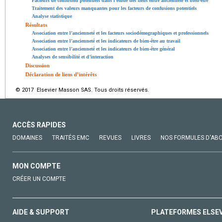
Facteurs de confusion potentiels dans l’étude des liens entre ancienneté et bien-être
Traitement des valeurs manquantes pour les facteurs de confusions potentiels
Analyse statistique
Résultats
Association entre l’ancienneté et les facteurs sociodémographiques et professionnels
Association entre l’ancienneté et les indicateurs de bien-être au travail
Association entre l’ancienneté et les indicateurs de bien-être général
Analyses de sensibilité et d’interaction
Discussion
Déclaration de liens d’intérêts
© 2017 Elsevier Masson SAS. Tous droits réservés.
ACCÈS RAPIDES
DOMAINES
TRAITÉS EMC
REVUES
LIVRES
NOS FORMULES D'AB
MON COMPTE
CRÉER UN COMPTE
AIDE & SUPPORT
PLATEFORMES ELSE