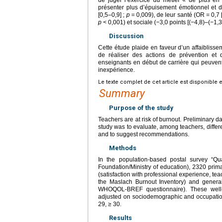
de juger l’exercice du métier « de plus en 
présenter plus d’épuisement émotionnel et 
[0,5–0,9] ;
p
=
0,009), de leur santé (OR
=
0,7 
p
<
0,001) et sociale (−3,0 points [(−4,8)–(−1,3
Discussion
Cette étude plaide en faveur d’un affaiblissem
de réaliser des actions de prévention et 
enseignants en début de carrière qui peuvent 
inexpérience.
Le texte complet de cet article est disponible 
Summary
Purpose of the study
Teachers are at risk of burnout. Preliminary da
study was to evaluate, among teachers, differ
and to suggest recommendations.
Methods
In the population-based postal survey “Qu
Foundation/Ministry of education), 2320 prim
(satisfaction with professional experience, te
the Maslach Burnout Inventory) and general 
WHOQOL-BREF questionnaire). These well-b
adjusted on sociodemographic and occupationa
29, ≥
30.
Results