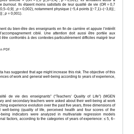
plus difficile » (OR
=
2,6 [2,0–3,4] ;
p
<
0,001). Ils tendaient aussi à
de
burnout
. Ils étaient moins satisfaits de leur qualité de vie (OR
=
0,7
[0,5–0,9] ;
p
=
0,002), notamment physique (−5,4 points [(−7,1)–(−3,8)] ;
)] ;
p
=
0,001).
ent du bien-être des enseignants en fin de carrière et appuie l’intérêt
d’accompagnement ciblé. Une attention doit aussi être portée aux
être confrontés à des contextes particulièrement difficiles malgré leur
en PDF.
ta has suggested that age might increase this risk. The objective of this
ences of work and general well-being according to years of experience,
alité de vie des enseignants” (“Teachers’ Quality of Life”) (MGEN
ary and secondary teachers were asked about their well-being at work
aching experience evolution over the past five years, three dimensions of
well-being (quality of life, perceived health and four scores of the
eing indicators were analyzed in multivariate regression models
l factors, according to the categories of years of experience: ≤
5, 6–