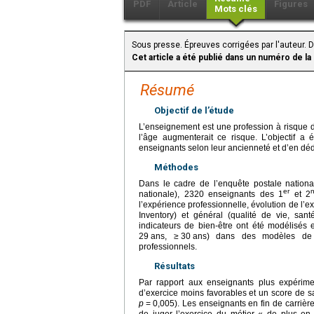
PDF
Article
Figures
Mots clés
Sous presse. Épreuves corrigées par l'auteur.
Cet article a été publié dans un numéro de la
Résumé
Objectif de l’étude
L’enseignement est une profession à risque 
l’âge augmenterait ce risque. L’objectif a 
enseignants selon leur ancienneté et d’en déd
Méthodes
Dans le cadre de l’enquête postale nation
er
nationale), 2320 enseignants des 1
et 2
l’expérience professionnelle, évolution de l’
Inventory) et général (qualité de vie, s
indicateurs de bien-être ont été modélisés 
29
ans, ≥
30
ans) dans des modèles de r
professionnels.
Résultats
Par rapport aux enseignants plus expérime
d’exercice moins favorables et un score de 
p
=
0,005). Les enseignants en fin de carrièr