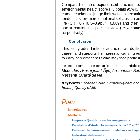
Compared to more experienced teachers, ear
environmental health score (−3 points 95%IC
career teachers to judge their work as becomi
tended to show more emotional exhaustion and 
life (OR
=
0.7 [0.5–0.9];
P
=
0.009) and their
social relationship point of view (−5.4 point
respectively).
Conclusion
This study adds further evidence towards the
career, and supports the interest of carrying o
to early-career teachers who may face particula
Le texte complet de cet article est disponible 
Mots clés :
Enseignant, Âge, Ancienneté, Sant
Ressenti, Qualité de vie
Keywords :
Teacher, Age, Seniority/years of 
health, Quality of life
Plan
Introduction
Méthode
Enquête « Qualité de vie des enseignants »
er
nd
Population d’étude : les enseignants des 1
et 2
Définition de l’ancienneté et corrélation avec l’âge
Indicateurs de bien-être