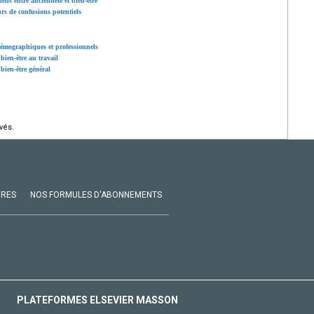
iens entre ancienneté et bien-être
rs de confusions potentiels
odémographiques et professionnels
 bien-être au travail
 bien-être général
vés.
VRES
NOS FORMULES D'ABONNEMENTS
PLATEFORMES ELSEVIER MASSON