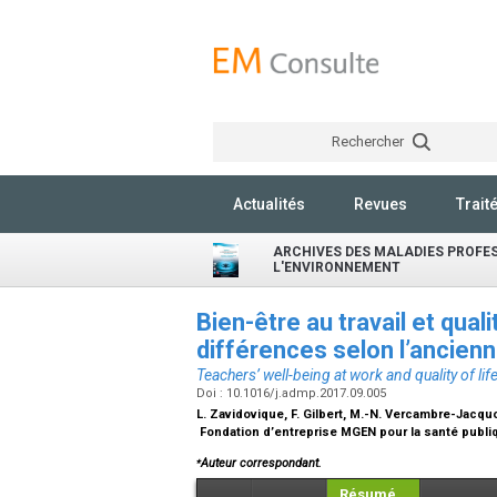
Rechercher
Actualités
Revues
Trait
ARCHIVES DES MALADIES PROFES
L'ENVIRONNEMENT
Bien-être au travail et qual
différences selon l’ancien
Teachers’ well-being at work and quality of li
Doi : 10.1016/j.admp.2017.09.005
L. Zavidovique, F. Gilbert, M.-N. Vercambre-Jacqu
Fondation d’entreprise MGEN pour la santé publi
⁎
Auteur correspondant.
Résumé