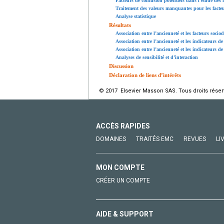
Facteurs de confusion potentiels dans l’étude des l
Traitement des valeurs manquantes pour les facteu
Analyse statistique
Résultats
Association entre l’ancienneté et les facteurs soci
Association entre l’ancienneté et les indicateurs de
Association entre l’ancienneté et les indicateurs de
Analyses de sensibilité et d’interaction
Discussion
Déclaration de liens d’intérêts
© 2017 Elsevier Masson SAS. Tous droits réser
ACCÈS RAPIDES
DOMAINES
TRAITÉS EMC
REVUES
LI
MON COMPTE
CRÉER UN COMPTE
AIDE & SUPPORT