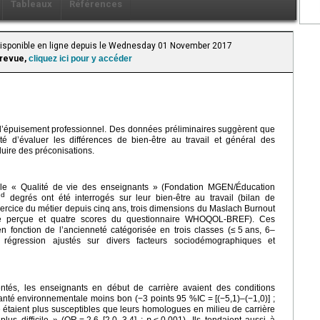
Tableaux
Références
 Disponible en ligne depuis le Wednesday 01 November 2017
 revue,
cliquez ici pour y accéder
d’épuisement professionnel. Des données préliminaires suggèrent que
été d’évaluer les différences de bien-être au travail et général des
uire des préconisations.
ale « Qualité de vie des enseignants » (Fondation MGEN/Éducation
nd
degrés ont été interrogés sur leur bien-être au travail (bilan de
exercice du métier depuis cinq ans, trois dimensions du Maslach Burnout
anté perçue et quatre scores du questionnaire WHOQOL-BREF). Ces
en fonction de l’ancienneté catégorisée en trois classes (≤
5
ans, 6–
égression ajustés sur divers facteurs sociodémographiques et
ntés, les enseignants en début de carrière avaient des conditions
santé environnementale moins bon (−3 points 95 %IC
=
[(−5,1)–(−1,0)] ;
e étaient plus susceptibles que leurs homologues en milieu de carrière