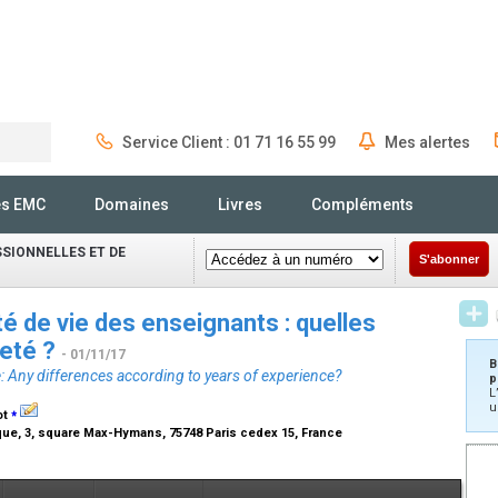
Service Client : 01 71 16 55 99
Mes alertes
Rechercher
és EMC
Domaines
Livres
Compléments
SIONNELLES ET DE
S'abonner
ité de vie des enseignants : quelles
neté ?
- 01/11/17
B
fe: Any differences according to years of experience?
p
L
u
⁎
ot
que, 3, square Max-Hymans, 75748 Paris cedex 15, France