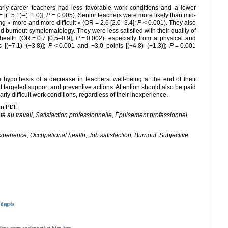
ly-career teachers had less favorable work conditions and a lower
=
[(−5.1)–(−1.0)];
P
=
0.005). Senior teachers were more likely than mid-
ng « more and more difficult » (OR
=
2.6 [2.0–3.4];
P
<
0.001). They also
burnout symptomatology. They were less satisfied with their quality of
 health (OR
=
0.7 [0.5–0.9];
P
=
0.002), especially from a physical and
s [(−7.1)–(−3.8)];
P
<
0.001 and −3.0 points [(−4.8)–(−1.3)];
P
=
0.001
 hypothesis of a decrease in teachers’ well-being at the end of their
ut targeted support and preventive actions. Attention should also be paid
rly difficult work conditions, regardless of their inexperience.
en PDF.
é au travail, Satisfaction professionnelle, Épuisement professionnel,
experience, Occupational health, Job satisfaction, Burnout, Subjective
degrés