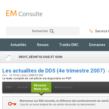
Rechercher
Service C
Rechercher
Actualités
Revues
Traités EMC
Domaines
DROIT, DÉONTOLOGIE ET SOIN
Les actualites de DDS (4e trimestre 2007)
- 
Doi : 10.1016/j.ddes.2008.02.005
Le texte complet de cet article est disponible en PDF.
Résumé
PDF
Article
Références
Mots clés
Bienvenue sur EM-consulte, la référence des professionnels de santé.
L’accès au texte intégral de cet article nécessite un abonnement.