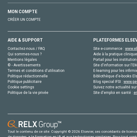
MON COMPTE
CRÉER UN COMPTE
AIDE & SUPPORT
PLATEFORMES ELSE
Contactez-nous / FAQ
Site e-commerce :
www.el
Qui sommes-nous ?
Aide à la pratique clinique
Mentions légales
Portail pour les institution
© - Avertissements
Site d'information sur l'E
Termes et conditions d'utilisation
E-learning pour les infirmi
Politique rédactionnelle
Bibliothèque d'e-books Els
Politique publicitaire
Blog special IFSI :
www.gen
Cookie settings
Suivez notre actualité sur
Politique de la vie privée
Site d'emploi en santé :
e
Tout le contenu de ce site: Copyright © 2026 Elsevier, ses concédants de licence e
de données, a la formation en IA et aux technologies similaires. Pour tout con