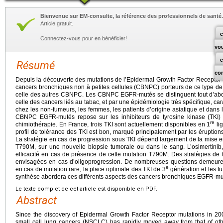
Bienvenue sur EM-consulte, la référence des professionnels de santé.
Article gratuit.
c
Connectez-vous pour en bénéficier!
vo
Résumé
co
Depuis la découverte des mutations de l’Epidermal Growth Factor Receptor
cancers bronchiques non à petites cellules (CBNPC) porteurs de ce type de
celle des autres CBNPC. Les CBNPC EGFR-mutés se distinguent tout d’abo
celle des cancers liés au tabac, et par une épidémiologie très spécifique, c
chez les non-fumeurs, les femmes, les patients d’origine asiatique et dans
CBNPC EGFR-mutés repose sur les inhibiteurs de tyrosine kinase (TKI) q
re
chimiothérapie. En France, trois TKI sont actuellement disponibles en 1
lig
profil de tolérance des TKI est bon, marqué principalement par les éruption
La stratégie en cas de progression sous TKI dépend largement de la mise e
T790M, sur une nouvelle biopsie tumorale ou dans le sang. L’osimertinib
efficacité en cas de présence de cette mutation T790M. Des stratégies de 
envisagées en cas d’oligoprogression. De nombreuses questions demeuren
e
en cas de mutation rare, la place optimale des TKI de 3
génération et les fu
synthèse abordera ces différents aspects des cancers bronchiques EGFR-mu
Le texte complet de cet article est disponible en PDF.
Abstract
Since the discovery of Epidermal Growth Factor Receptor mutations in 2
small cell lung cancers (NSCLC) has rapidly moved away from that of