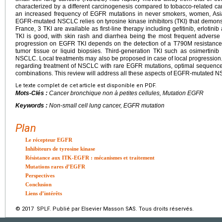
characterized by a different carcinogenesis compared to tobacco-related ca
an increased frequency of EGFR mutations in never smokers, women, As
EGFR-mutated NSCLC relies on tyrosine kinase inhibitors (TKI) that demonst
France, 3 TKI are available as first-line therapy including gefitinib, erlotinib 
TKI is good, with skin rash and diarrhea being the most frequent adverse 
progression on EGFR TKI depends on the detection of a T790M resistance 
tumor tissue or liquid biopsies. Third-generation TKI such as osimertini
NSCLC. Local treatments may also be proposed in case of local progressio
regarding treatment of NSCLC with rare EGFR mutations, optimal sequence 
combinations. This review will address all these aspects of EGFR-mutated 
Le texte complet de cet article est disponible en PDF.
Mots-Clés :
Cancer bronchique non à petites cellules, Mutation EGFR
Keywords :
Non-small cell lung cancer, EGFR mutation
Plan
Le récepteur EGFR
Inhibiteurs de tyrosine kinase
Résistance aux ITK-EGFR : mécanismes et traitement
Mutations rares d’EGFR
Perspectives
Conclusion
Liens d’intérêts
© 2017 SPLF. Publié par Elsevier Masson SAS. Tous droits réservés.