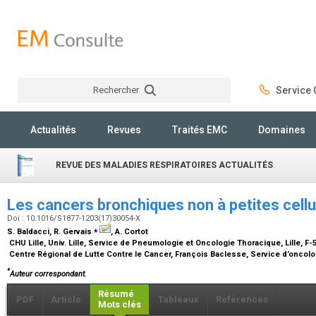
Rechercher
Service C
Rechercher
Actualités
Revues
Traités EMC
Domaines
REVUE DES MALADIES RESPIRATOIRES ACTUALITÉS
Les cancers bronchiques non à petites cel
Doi : 10.1016/S1877-1203(17)30054-X
⁎
S. Baldacci, R. Gervais
, A. Cortot
CHU Lille, Univ. Lille, Service de Pneumologie et Oncologie Thoracique, Lille, F
Centre Régional de Lutte Contre le Cancer, François Baclesse, Service d’oncolo
*
Auteur correspondant.
Résumé
PDF
Article
Tableaux
Références
Mots clés