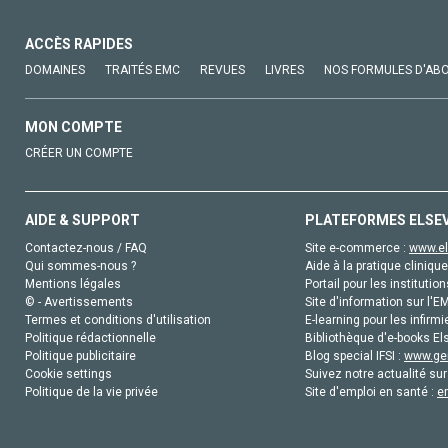
ACCÈS RAPIDES
DOMAINES
TRAITÉS EMC
REVUES
LIVRES
NOS FORMULES D'AB
MON COMPTE
CRÉER UN COMPTE
AIDE & SUPPORT
PLATEFORMES ELSE
Contactez-nous / FAQ
Site e-commerce :
www.el
Qui sommes-nous ?
Aide à la pratique clinique
Mentions légales
Portail pour les institution
© - Avertissements
Site d'information sur l'E
Termes et conditions d'utilisation
E-learning pour les infirmi
Politique rédactionnelle
Bibliothèque d'e-books Els
Politique publicitaire
Blog special IFSI :
www.gen
Cookie settings
Suivez notre actualité sur
Politique de la vie privée
Site d'emploi en santé :
e