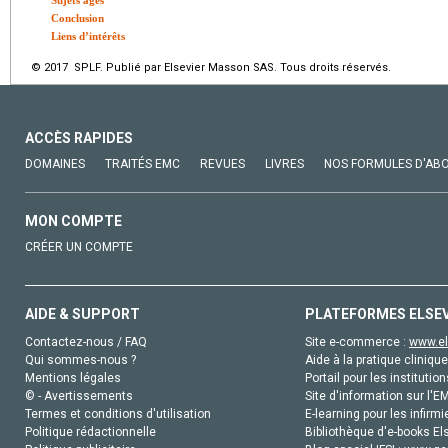
Sujets âgés
Conclusion
Liens d’intérêts
© 2017 SPLF. Publié par Elsevier Masson SAS. Tous droits réservés.
ACCÈS RAPIDES
DOMAINES
TRAITÉS EMC
REVUES
LIVRES
NOS FORMULES D'AB
MON COMPTE
CRÉER UN COMPTE
AIDE & SUPPORT
PLATEFORMES ELSE
Contactez-nous / FAQ
Site e-commerce :
www.el
Qui sommes-nous ?
Aide à la pratique clinique
Mentions légales
Portail pour les institution
© - Avertissements
Site d'information sur l'E
Termes et conditions d'utilisation
E-learning pour les infirmi
Politique rédactionnelle
Bibliothèque d'e-books Els