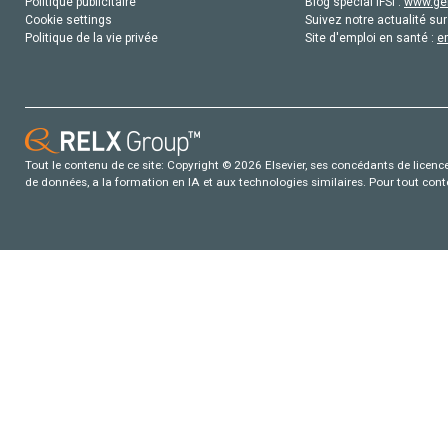
Politique publicitaire
Blog special IFSI :
www.gen
Cookie settings
Suivez notre actualité sur
Politique de la vie privée
Site d'emploi en santé :
e
Tout le contenu de ce site: Copyright © 2026 Elsevier, ses concédants de licence e
de données, a la formation en IA et aux technologies similaires. Pour tout con