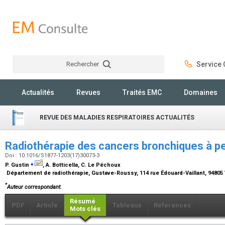
Rechercher
Service C
Rechercher
Actualités
Revues
Traités EMC
Domaines
REVUE DES MALADIES RESPIRATOIRES ACTUALITÉS
Radiothérapie des cancers bronchiques à pe
Doi : 10.1016/S1877-1203(17)30073-3
⁎
P. Gustin
, A. Botticella, C. Le Péchoux
Département de radiothérapie, Gustave-Roussy, 114 rue Édouard-Vaillant, 94805 
*
Auteur correspondant.
Résumé
PDF
Article
Tableaux
Références
Mots clés