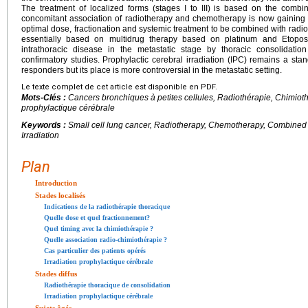
The treatment of localized forms (stages I to III) is based on the combi
concomitant association of radiotherapy and chemotherapy is now gaining
optimal dose, fractionation and systemic treatment to be combined with radio
essentially based on multidrug therapy based on platinum and Etoposi
intrathoracic disease in the metastatic stage by thoracic consolidation
confirmatory studies. Prophylactic cerebral irradiation (IPC) remains a sta
responders but its place is more controversial in the metastatic setting.
Le texte complet de cet article est disponible en PDF.
Mots-Clés :
Cancers bronchiques à petites cellules, Radiothérapie, Chimioth
prophylactique cérébrale
Keywords :
Small cell lung cancer, Radiotherapy, Chemotherapy, Combined 
Irradiation
Plan
Introduction
Stades localisés
Indications de la radiothérapie thoracique
Quelle dose et quel fractionnement?
Quel timing avec la chimiothérapie ?
Quelle association radio-chimiothérapie ?
Cas particulier des patients opérés
Irradiation prophylactique cérébrale
Stades diffus
Radiothérapie thoracique de consolidation
Irradiation prophylactique cérébrale