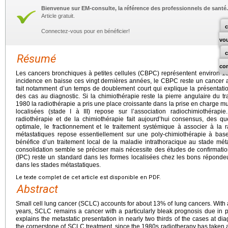
Bienvenue sur EM-consulte, la référence des professionnels de santé.
Article gratuit.
c
Connectez-vous pour en bénéficier!
vo
Résumé
co
Les cancers bronchiques à petites cellules (CBPC) représentent environ 
incidence en baisse ces vingt dernières années, le CBPC reste un cancer 
fait notamment d’un temps de doublement court qui explique la présentati
des cas au diagnostic. Si la chimiothérapie reste la pierre angulaire du
1980 la radiothérapie a pris une place croissante dans la prise en charge mul
localisées (stade I à III) repose sur l’association radiochimiothérapi
radiothérapie et de la chimiothérapie fait aujourd’hui consensus, des 
optimale, le fractionnement et le traitement systémique à associer à la 
métastatiques repose essentiellement sur une poly-chimiothérapie à base
bénéfice d’un traitement local de la maladie intrathoracique au stade méta
consolidation semble se préciser mais nécessite des études de confirmation
(IPC) reste un standard dans les formes localisées chez les bons réponde
dans les stades métastatiques.
Le texte complet de cet article est disponible en PDF.
Abstract
Small cell lung cancer (SCLC) accounts for about 13% of lung cancers. With a
years, SCLC remains a cancer with a particularly bleak prognosis due in pa
explains the metastatic presentation in nearly two thirds of the cases at 
the cornerstone of SCLC treatment, since the 1980s radiotherapy has taken a 