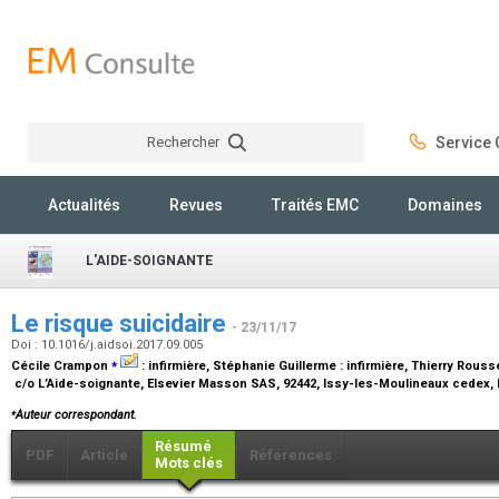
Rechercher
Service C
Rechercher
Actualités
Revues
Traités EMC
Domaines
L'AIDE-SOIGNANTE
Le risque suicidaire
- 23/11/17
Doi : 10.1016/j.aidsoi.2017.09.005
⁎
Cécile Crampon
:
infirmière
, Stéphanie Guillerme :
infirmière
, Thierry Rouss
c/o L’Aide-soignante, Elsevier Masson SAS, 92442, Issy-les-Moulineaux cedex,
⁎
Auteur correspondant.
Résumé
PDF
Article
Références
Mots clés