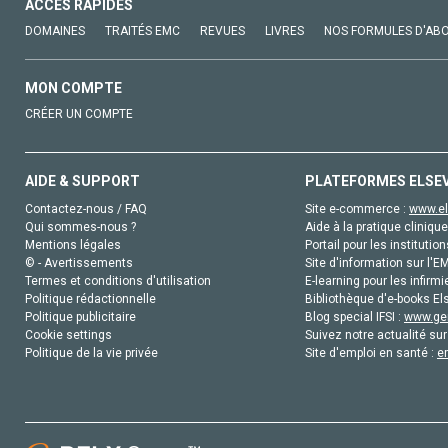
ACCÈS RAPIDES
DOMAINES
TRAITÉS EMC
REVUES
LIVRES
NOS FORMULES D'AB
MON COMPTE
CRÉER UN COMPTE
AIDE & SUPPORT
PLATEFORMES ELSE
Contactez-nous / FAQ
Site e-commerce :
www.el
Qui sommes-nous ?
Aide à la pratique clinique
Mentions légales
Portail pour les institution
© - Avertissements
Site d'information sur l'E
Termes et conditions d'utilisation
E-learning pour les infirmi
Politique rédactionnelle
Bibliothèque d'e-books Els
Politique publicitaire
Blog special IFSI :
www.gen
Cookie settings
Suivez notre actualité sur
Politique de la vie privée
Site d'emploi en santé :
e