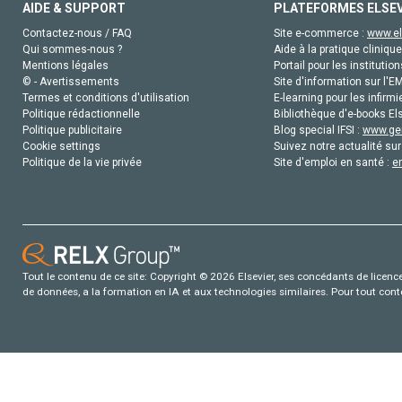
AIDE & SUPPORT
PLATEFORMES ELSE
Contactez-nous / FAQ
Site e-commerce :
www.el
Qui sommes-nous ?
Aide à la pratique clinique
Mentions légales
Portail pour les institution
© - Avertissements
Site d'information sur l'E
Termes et conditions d'utilisation
E-learning pour les infirmi
Politique rédactionnelle
Bibliothèque d'e-books Els
Politique publicitaire
Blog special IFSI :
www.gen
Cookie settings
Suivez notre actualité sur
Politique de la vie privée
Site d'emploi en santé :
e
Tout le contenu de ce site: Copyright © 2026 Elsevier, ses concédants de licence e
de données, a la formation en IA et aux technologies similaires. Pour tout con