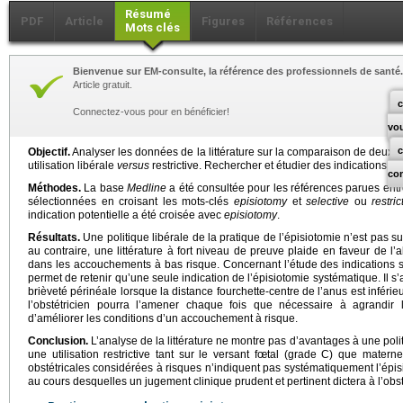
Résumé
PDF
Article
Figures
Références
Mots clés
Bienvenue sur EM-consulte, la référence des professionnels de santé.
Article gratuit.
c
Connectez-vous pour en bénéficier!
vo
Objectif.
Analyser les données de la littérature sur la comparaison de deux pol
utilisation libérale
versus
restrictive. Rechercher et étudier des indications sp
co
Méthodes.
La base
Medline
a été consultée pour les références parues entr
sélectionnées en croisant les mots-clés
episiotomy
et
selective
ou
restric
indication potentielle a été croisée avec
episiotomy
.
Résultats.
Une politique libérale de la pratique de l’épisiotomie n’est pas su
au contraire, une littérature à fort niveau de preuve plaide en faveur de l’
dans les accouchements à bas risque. Concernant l’étude des indications spé
permet de retenir qu’une seule indication de l’épisiotomie systématique. Il 
brièveté périnéale lorsque la distance fourchette-centre de l’anus est inférie
l’obstétricien pourra l’amener chaque fois que nécessaire à agrandir l’
d’améliorer les conditions d’un accouchement à risque.
Conclusion.
L’analyse de la littérature ne montre pas d’avantages à une polit
une utilisation restrictive tant sur le versant fœtal (grade C) que mater
obstétricales considérées à risques n’indiquent pas systématiquement l’épisi
au cours desquelles un jugement clinique prudent et pertinent dictera à l’obst