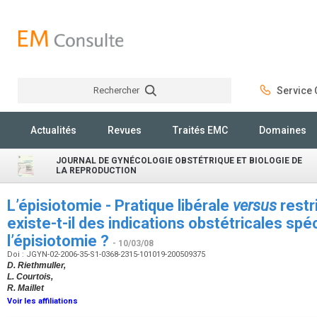
Rechercher
Service C
Rechercher
Actualités
Revues
Traités EMC
Domaines
JOURNAL DE GYNÉCOLOGIE OBSTÉTRIQUE ET BIOLOGIE DE
LA REPRODUCTION
L’épisiotomie - Pratique libérale
versus
restri
existe-t-il des indications obstétricales spé
l’épisiotomie ?
- 10/03/08
Doi : JGYN-02-2006-35-S1-0368-2315-101019-200509375
D. Riethmuller,
L. Courtois,
R. Maillet
Voir les affiliations