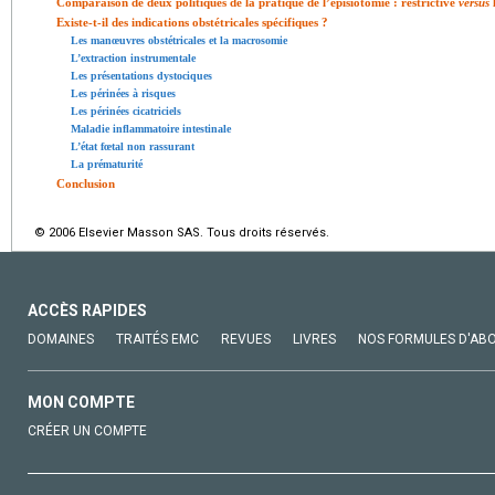
Comparaison de deux politiques de la pratique de l’épisiotomie : restrictive
versus
l
Existe-t-il des indications obstétricales spécifiques ?
Les manœuvres obstétricales et la macrosomie
L’extraction instrumentale
Les présentations dystociques
Les périnées à risques
Les périnées cicatriciels
Maladie inflammatoire intestinale
L’état fœtal non rassurant
La prématurité
Conclusion
© 2006 Elsevier Masson SAS. Tous droits réservés.
ACCÈS RAPIDES
DOMAINES
TRAITÉS EMC
REVUES
LIVRES
NOS FORMULES D'AB
MON COMPTE
CRÉER UN COMPTE