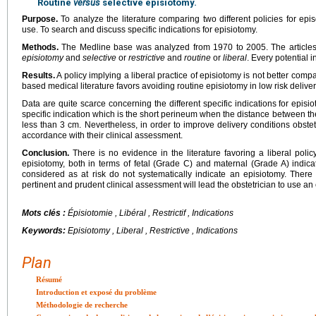
Routine
versus
selective episiotomy.
Purpose.
To analyze the literature comparing two different policies for episo
use. To search and discuss specific indications for episiotomy.
Methods.
The Medline base was analyzed from 1970 to 2005. The articles
episiotomy
and
selective
or
restrictive
and
routine
or
liberal
. Every potential 
Results.
A policy implying a liberal practice of episiotomy is not better compa
based medical literature favors avoiding routine episiotomy in low risk deliver
Data are quite scarce concerning the different specific indications for episi
specific indication which is the short perineum when the distance between the
less than 3 cm. Nevertheless, in order to improve delivery conditions obste
accordance with their clinical assessment.
Conclusion.
There is no evidence in the literature favoring a liberal policy
episiotomy, both in terms of fetal (Grade C) and maternal (Grade A) indicat
considered as at risk do not systematically indicate an episiotomy. Ther
pertinent and prudent clinical assessment will lead the obstetrician to use an
Mots clés :
Épisiotomie , Libéral , Restrictif , Indications
Keywords:
Episiotomy , Liberal , Restrictive , Indications
Plan
Résumé
Introduction et exposé du problème
Méthodologie de recherche