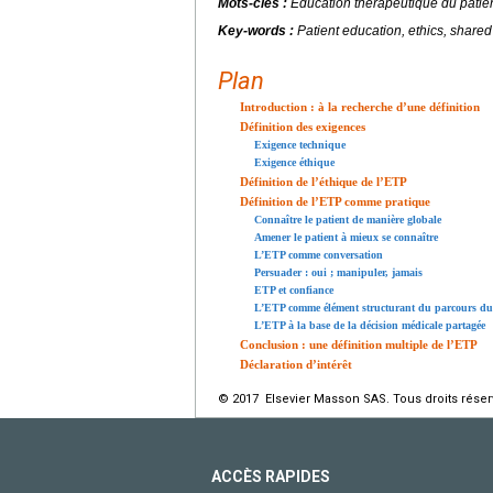
Mots-clés :
Éducation thérapeutique du patien
Key-words :
Patient education, ethics, shared
Plan
Introduction : à la recherche d’une définition
Définition des exigences
Exigence technique
Exigence éthique
Définition de l’éthique de l’ETP
Définition de l’ETP comme pratique
Connaître le patient de manière globale
Amener le patient à mieux se connaître
L’ETP comme conversation
Persuader : oui ; manipuler, jamais
ETP et confiance
L’ETP comme élément structurant du parcours du
L’ETP à la base de la décision médicale partagée
Conclusion : une définition multiple de l’ETP
Déclaration d’intérêt
© 2017 Elsevier Masson SAS. Tous droits réser
ACCÈS RAPIDES