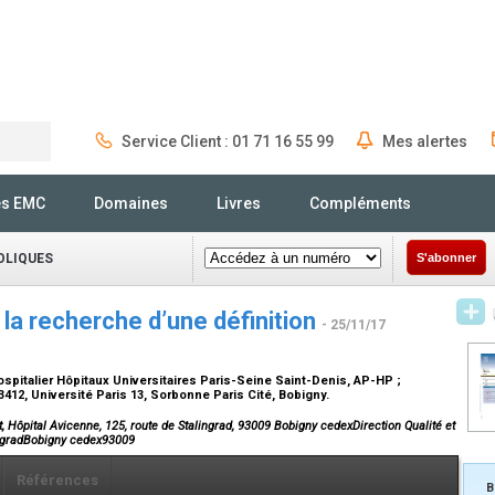
Service Client : 01 71 16 55 99
Mes alertes
Rechercher
és EMC
Domaines
Livres
Compléments
OLIQUES
S'abonner
 la recherche d’une définition
- 25/11/17
ospitalier Hôpitaux Universitaires Paris-Seine Saint-Denis, AP-HP ;
3412, Université Paris 13, Sorbonne Paris Cité, Bobigny.
, Hôpital Avicenne, 125, route de Stalingrad, 93009 Bobigny cedexDirection Qualité et
lingradBobigny cedex93009
Références
B