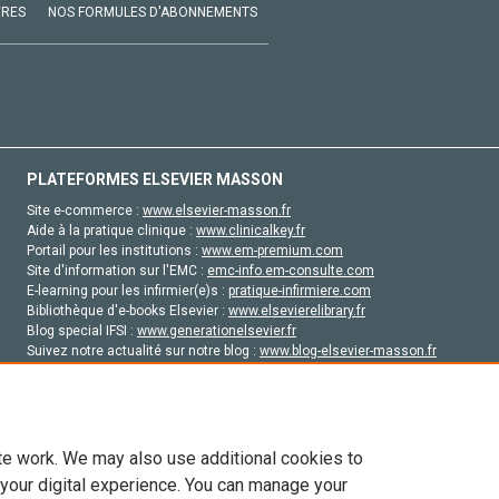
VRES
NOS FORMULES D'ABONNEMENTS
PLATEFORMES ELSEVIER MASSON
Site e-commerce :
www.elsevier-masson.fr
Aide à la pratique clinique :
www.clinicalkey.fr
Portail pour les institutions :
www.em-premium.com
Site d'information sur l'EMC :
emc-info.em-consulte.com
E-learning pour les infirmier(e)s :
pratique-infirmiere.com
Bibliothèque d'e-books Elsevier :
www.elsevierelibrary.fr
Blog special IFSI :
www.generationelsevier.fr
Suivez notre actualité sur notre blog :
www.blog-elsevier-masson.fr
Site d'emploi en santé :
emploisante.com
te work. We may also use additional cookies to
 your digital experience. You can manage your