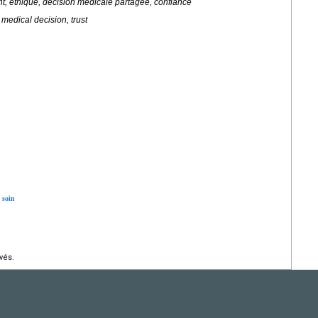
t, éthique, décision médicale partagée, confiance
 medical decision, trust
 soin
vés.