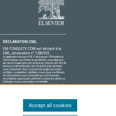
DÉCLARATION CNIL
EM-CONSULTE.COM est déclaré à la
CNIL, déclaration n° 1286925.
En application de la loi nº78-17 du 6 janvier 1978 relative à
l'informatique, aux fichiers et aux libertés, vous disposez
des droits d'opposition (art.26 de la loi), d'accès (art.34 à 38
de la loi), et de rectification (art.36 de la loi) des données
vous concernant. Ainsi, vous pouvez exiger que soient
rectifiées, complétées, clarifiées, mises à jour ou effacées
les informations vous concernant qui sont inexactes,
incomplètes, équivoques, périmées ou dont la collecte ou
l'utilisation ou la conservation est interdite.
Les informations personnelles concernant les visiteurs de
notre site, y compris leur identité, sont confidentielles.
Le responsable du site s'engage sur l'honneur à respecter
les conditions légales de confidentialité applicables en
France et à ne pas divulguer ces informations à des tiers.
Accept all cookies