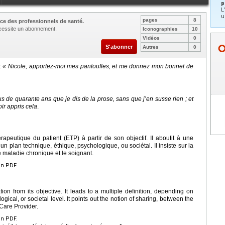
p
L
u
pages
8
ce des professionnels de santé.
nécessite un abonnement.
Iconographies
10
Vidéos
0
S'abonner
Autres
0
 : « Nicole, apportez-moi mes pantoufles, et me donnez mon bonnet de
lus de quarante ans que je dis de la prose, sans que j’en susse rien ; et
ir appris cela
.
érapeutique du patient (ETP) à partir de son objectif. Il aboutit à une
 un plan technique, éthique, psychologique, ou sociétal. Il insiste sur la
e maladie chronique et le soignant.
en PDF.
ion from its objective. It leads to a multiple definition, depending on
gical, or societal level. It points out the notion of sharing, between the
Care Provider.
en PDF.