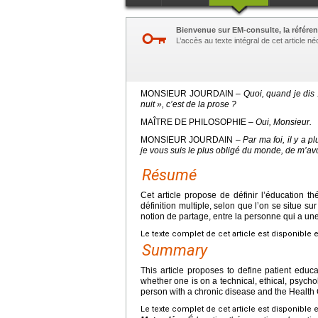
Bienvenue sur EM-consulte, la référen
L’accès au texte intégral de cet article 
MONSIEUR JOURDAIN –
Quoi, quand je dis
nuit », c’est de la prose ?
MAÎTRE DE PHILOSOPHIE –
Oui, Monsieur.
MONSIEUR JOURDAIN –
Par ma foi, il y a p
je vous suis le plus obligé du monde, de m’avo
Résumé
Cet article propose de définir l’éducation th
définition multiple, selon que l’on se situe sur
notion de partage, entre la personne qui a un
Le texte complet de cet article est disponible 
Summary
This article proposes to define patient educat
whether one is on a technical, ethical, psycholo
person with a chronic disease and the Health 
Le texte complet de cet article est disponible 