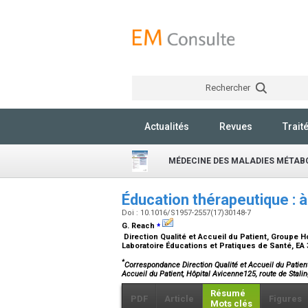
Rechercher
Actualités
Revues
Trait
MÉDECINE DES MALADIES MÉTAB
Éducation thérapeutique : à
Doi : 10.1016/S1957-2557(17)30148-7
⁎
G. Reach
Direction Qualité et Accueil du Patient, Groupe H
Laboratoire Éducations et Pratiques de Santé, EA 
*
Correspondance Direction Qualité et Accueil du Patient
Accueil du Patient, Hôpital Avicenne125, route de Sta
Résumé
PDF
Article
Figures
Mots clés