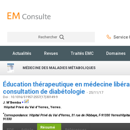
Rechercher
Service C
Rechercher
Actualités
Revues
Traités EMC
Domaines
MÉDECINE DES MALADIES MÉTABOLIQUES
Éducation thérapeutique en médecine libéral
consultation de diabétologie
- 25/11/17
Doi : 10.1016/S1957-2557(17)30149-9
⁎
J. M’Bemba
Hôpital Privé du Val d’Yerres, Yerres.
*
Correspondance: Hôpital Privé du Val d’Yerres, 31 rue de l’Abbaye, F-91330 YerresHôpital
91330
Résumé
PDF
Article
Références