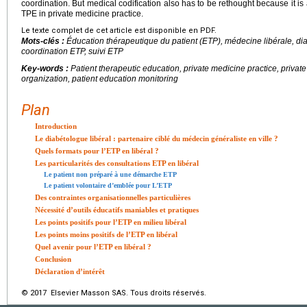
coordination. But medical codification also has to be rethought because it is 
TPE in private medicine practice.
Le texte complet de cet article est disponible en PDF.
Mots-clés :
Éducation thérapeutique du patient (ETP), médecine libérale, dia
coordination ETP, suivi ETP
Key-words :
Patient therapeutic education, private medicine practice, private
organization, patient education monitoring
Plan
Introduction
Le diabétologue libéral : partenaire ciblé du médecin généraliste en ville ?
Quels formats pour l’ETP en libéral ?
Les particularités des consultations ETP en libéral
Le patient non préparé à une démarche ETP
Le patient volontaire d’emblée pour L’ETP
Des contraintes organisationnelles particulières
Nécessité d’outils éducatifs maniables et pratiques
Les points positifs pour l’ETP en milieu libéral
Les points moins positifs de l’ETP en libéral
Quel avenir pour l’ETP en libéral ?
Conclusion
Déclaration d’intérêt
© 2017 Elsevier Masson SAS. Tous droits réservés.