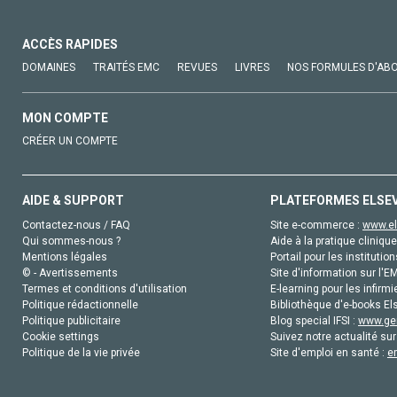
ACCÈS RAPIDES
DOMAINES
TRAITÉS EMC
REVUES
LIVRES
NOS FORMULES D'AB
MON COMPTE
CRÉER UN COMPTE
AIDE & SUPPORT
PLATEFORMES ELSE
Contactez-nous / FAQ
Site e-commerce :
www.el
Qui sommes-nous ?
Aide à la pratique clinique
Mentions légales
Portail pour les institution
© - Avertissements
Site d'information sur l'E
Termes et conditions d'utilisation
E-learning pour les infirmi
Politique rédactionnelle
Bibliothèque d'e-books Els
Politique publicitaire
Blog special IFSI :
www.gen
Cookie settings
Suivez notre actualité sur
Politique de la vie privée
Site d'emploi en santé :
e