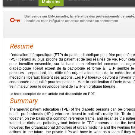
Mots clés
Bienvenue sur EM-consulte, la référence des professionnels de santé.
L’accès au texte intégral de cet article nécessite un abonnement.
Résumé
L’éducation thérapeutique (ETP) du patient diabétique peut être proposée e
(PS) libéraux au plus proche du patient et de ses réalités de vie. Pour cela
pour travailler ensemble, sur la base d’un référentiel commun, et orga
diabétologue libéral expert de la pathologie et formé à l’ETP semble l
parcours ; cependant, les difficultés organisationnelles de la médecine d
médecins libéraux limitent ses actions. Les PS libéraux devront à l’avenir t
coordonnée de qualité pour les patients. Mais la codification à l’acte devra
frein majeur pour le développement de l’ETP en pratique libérale.
Le texte complet de cet article est disponible en PDF.
Summary
Therapeutic patient education (TPE) of the diabetic persons can be proposed
health professionals (HPs) who are closest to patient’s reality life. To do 
together, on the basis of a common reference frame, and organize the patie
trained to diabetes pathology and trained in TPE appears to be the best
however, the organizational difficulties of urban medicine and the working habi
actions. In the future, the private HPs will have to work as a team if they w