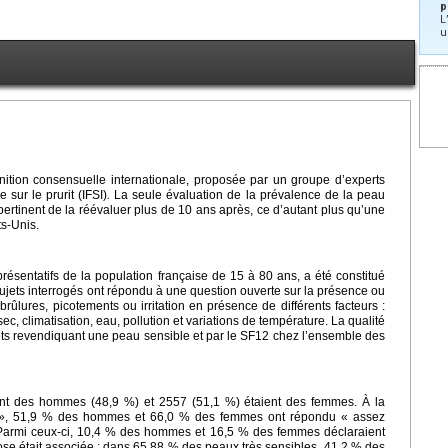
p
L
u
ition consensuelle internationale, proposée par un groupe d’experts
e sur le prurit (IFSI)
.
La seule évaluation de la prévalence de la peau
pertinent de la réévaluer plus de 10 ans après, ce d’autant plus qu’une
s-Unis.
résentatifs de la population française de 15 à 80 ans, a été constitué
ujets interrogés ont répondu à une question ouverte sur la présence ou
rûlures, picotements ou irritation en présence de différents facteurs :
sec, climatisation, eau, pollution et variations de température. La qualité
jets revendiquant une peau sensible et par le SF12 chez l’ensemble des
ent des hommes (48,9 %) et 2557 (51,1 %) étaient des femmes. À la
 », 51,9 % des hommes et 66,0 % des femmes ont répondu « assez
 Parmi ceux-ci, 10,4 % des hommes et 16,5 % des femmes déclaraient
ose était associée : dans 65,88 % des peaux très sensibles, 41,2 % des