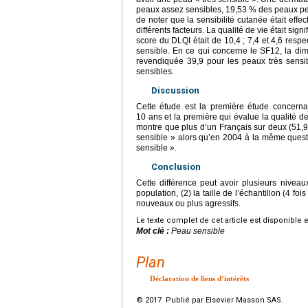
peaux assez sensibles, 19,53 % des peaux peu 
de noter que la sensibilité cutanée était effe
différents facteurs. La qualité de vie était sig
score du DLQI était de 10,4 ; 7,4 et 4,6 resp
sensible. En ce qui concerne le SF12, la dime
revendiquée 39,9 pour les peaux très sensi
sensibles.
Discussion
Cette étude est la première étude concerna
10 ans et la première qui évalue la qualité de
montre que plus d’un Français sur deux (51,
sensible » alors qu’en 2004 à la même quest
sensible ».
Conclusion
Cette différence peut avoir plusieurs niveau
population, (2) la taille de l’échantillon (4 f
nouveaux ou plus agressifs.
Le texte complet de cet article est disponible 
Mot clé :
Peau sensible
Plan
Déclaration de liens d’intérêts
© 2017 Publié par Elsevier Masson SAS.