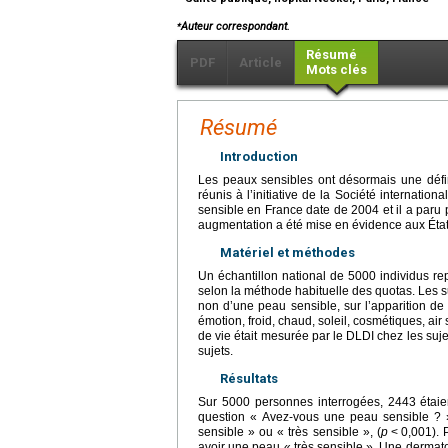
⁎
Auteur correspondant.
Résumé
PDF
Article
Mots clés
Résumé
Introduction
Les peaux sensibles ont désormais une défin
réunis à l’initiative de la Société international
sensible en France date de 2004 et il a paru 
augmentation a été mise en évidence aux État
Matériel et méthodes
Un échantillon national de 5000 individus rep
selon la méthode habituelle des quotas. Les s
non d’une peau sensible, sur l’apparition de b
émotion, froid, chaud, soleil, cosmétiques, air 
de vie était mesurée par le DLDI chez les su
sujets.
Résultats
Sur 5000 personnes interrogées, 2443 étai
question « Avez-vous une peau sensible ?
sensible » ou « très sensible », (
p
<
0,001).
avoir une peau « très sensible ». Une dermat