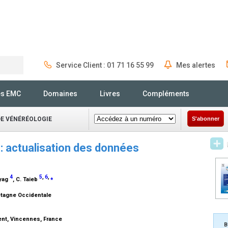
Service Client : 01 71 16 55 99
Mes alertes
Rechercher
és EMC
Domaines
Livres
Compléments
DE VÉNÉRÉOLOGIE
S'abonner
: actualisation des données
4
5
,
6
,
⁎
ayag
, C. Taieb
etagne Occidentale
nt, Vincennes, France
B