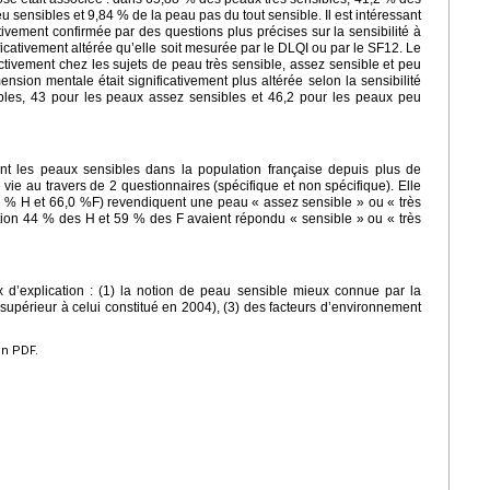
sensibles et 9,84 % de la peau pas du tout sensible. Il est intéressant
ctivement confirmée par des questions plus précises sur la sensibilité à
nificativement altérée qu’elle soit mesurée par le DLQI ou par le SF12. Le
ectivement chez les sujets de peau très sensible, assez sensible et peu
nsion mentale était significativement plus altérée selon la sensibilité
bles, 43 pour les peaux assez sensibles et 46,2 pour les peaux peu
nt les peaux sensibles dans la population française depuis plus de
 vie au travers de 2 questionnaires (spécifique et non spécifique). Elle
9 % H et 66,0 %F) revendiquent une peau « assez sensible » ou « très
ion 44 % des H et 59 % des F avaient répondu « sensible » ou « très
x d’explication : (1) la notion de peau sensible mieux connue par la
ois supérieur à celui constitué en 2004), (3) des facteurs d’environnement
en PDF.