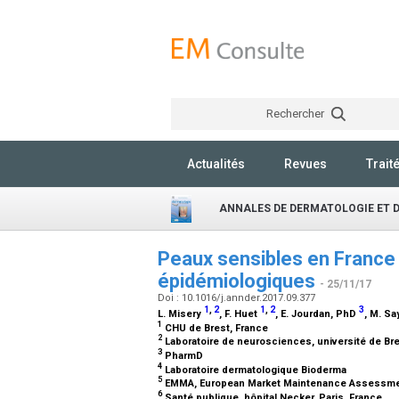
Rechercher
Actualités
Revues
Trait
ANNALES DE DERMATOLOGIE ET 
Peaux sensibles en France 
épidémiologiques
- 25/11/17
Doi : 10.1016/j.annder.2017.09.377
1
,
2
1
,
2
3
L. Misery
, F. Huet
, E. Jourdan,
PhD
, M. S
1
CHU de Brest, France
2
Laboratoire de neurosciences, université de Br
3
PharmD
4
Laboratoire dermatologique Bioderma
5
EMMA, European Market Maintenance Assessme
6
Santé publique, hôpital Necker, Paris, France