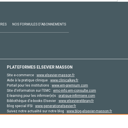
VRES
NOS FORMULES D'ABONNEMENTS
PLATEFORMES ELSEVIER MASSON
Site e-commerce :
www.elsevier-masson.fr
Aide à la pratique clinique :
www.clinicalkey.fr
Portail pour les institutions :
www.em-premium.com
Site d'information sur l'EMC :
emc-info.em-consulte.com
E-learning pour les infirmier(e)s :
pratique-infirmiere.com
Bibliothèque d'e-books Elsevier :
www.elsevierelibrary.fr
Blog special IFSI :
www.generationelsevier.fr
Suivez notre actualité sur notre blog :
www.blog-elsevier-masson.fr
Site d'emploi en santé :
emploisante.com