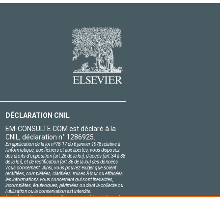
DÉCLARATION CNIL
EM-CONSULTE.COM est déclaré à la
CNIL, déclaration n° 1286925.
En application de la loi nº78-17 du 6 janvier 1978 relative à
l'informatique, aux fichiers et aux libertés, vous disposez
des droits d'opposition (art.26 de la loi), d'accès (art.34 à 38
de la loi), et de rectification (art.36 de la loi) des données
vous concernant. Ainsi, vous pouvez exiger que soient
rectifiées, complétées, clarifiées, mises à jour ou effacées
les informations vous concernant qui sont inexactes,
incomplètes, équivoques, périmées ou dont la collecte ou
l'utilisation ou la conservation est interdite.
Les informations personnelles concernant les visiteurs de
notre site, y compris leur identité, sont confidentielles.
Le responsable du site s'engage sur l'honneur à respecter
les conditions légales de confidentialité applicables en