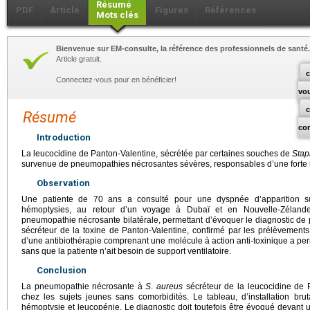
Résumé
PDF
Article
Figures
Références
Mots clés
Bienvenue sur EM-consulte, la référence des professionnels de santé.
Article gratuit.
c
Connectez-vous pour en bénéficier!
vo
Résumé
co
Introduction
La leucocidine de Panton-Valentine, sécrétée par certaines souches de
Stap
survenue de pneumopathies nécrosantes sévères, responsables d’une forte m
Observation
Une patiente de 70 ans a consulté pour une dyspnée d’apparition su
hémoptysies, au retour d’un voyage à Dubaï et en Nouvelle-Zélande.
pneumopathie nécrosante bilatérale, permettant d’évoquer le diagnostic d
sécréteur de la toxine de Panton-Valentine, confirmé par les prélèvements 
d’une antibiothérapie comprenant une molécule à action anti-toxinique a pe
sans que la patiente n’ait besoin de support ventilatoire.
Conclusion
La pneumopathie nécrosante à
S
.
aureus
sécréteur de la leucocidine de 
chez les sujets jeunes sans comorbidités. Le tableau, d’installation bru
hémoptysie et leucopénie. Le diagnostic doit toutefois être évoqué devan