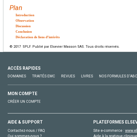
Plan
Introduction
Observation
Discussion
Conclusion
Déclaration de liens d’intérêts
© 2017 SPLF. Publié par Elsevier Masson SAS. Tous droits réservés.
ACCÈS RAPIDES
DOMAINES
TRAITÉS EMC
REVUES
LIVRES
NOS FORMULES D'AB
MON COMPTE
CRÉER UN COMPTE
AIDE & SUPPORT
PLATEFORMES ELSE
Contactez-nous / FAQ
Site e-commerce :
www.el
Qui sommes-nous ?
Aide à la pratique clinique