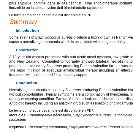
plus atypique, comme dans le cas décrit ici. Une antibiothérapie incluan
linézolide ou la clindamycine doit être introduite rapidement.
Le texte complet de cet article est disponible en PDF.
Summary
Introduction
Some strains of
Staphylococcus aureus
produce a toxin known as Panton-Vale
cause a necrotizing pneumonia which is associated with a high mortality.
Observation
A 70-year-old woman presented with sub-acute onset dyspnea, low-grade feve
and New Zealand. Computed tomography showed bilateral necrotizing pn
pneumonia caused by
S
.
aureus
producing Panton-Valentine toxin. It was co
The rapid initiation of adequate antimicrobial therapy including an effectiv
treatment, without the need for ventilatory support.
Conclusion
Necrotizing pneumonia caused by
S
.
aureus
producing Panton-Valentine leuk
without comorbidities. Typical symptoms are a combination of hypoxemia, hi
rapidly worsening condition. Panton-Valentine leukocidin should not be disca
Antibiotic therapy including an antitoxin drug such as linezolid or clindamycin
Le texte complet de cet article est disponible en PDF.
Mots clés :
Pneumopathie nécrosante,
Staphylococcus aureus
, Leucocidine
Linézolide
Keywords :
Necrotizing pneumonia,
Staphylococcus aureus
, Panton-Valenti