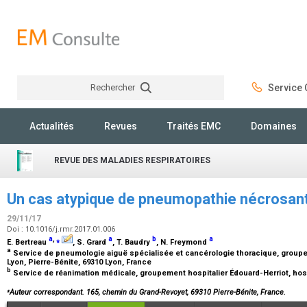
Rechercher
Service C
Rechercher
Actualités
Revues
Traités EMC
Domaines
REVUE DES MALADIES RESPIRATOIRES
Un cas atypique de pneumopathie nécrosant
29/11/17
Doi : 10.1016/j.rmr.2017.01.006
a
,
⁎
a
b
a
E. Bertreau
, S. Grard
, T. Baudry
, N. Freymond
a
Service de pneumologie aiguë spécialisée et cancérologie thoracique, groupem
Lyon, Pierre-Bénite, 69310 Lyon, France
b
Service de réanimation médicale, groupement hospitalier Édouard-Herriot, hosp
⁎
Auteur correspondant. 165, chemin du Grand-Revoyet, 69310 Pierre-Bénite, France.