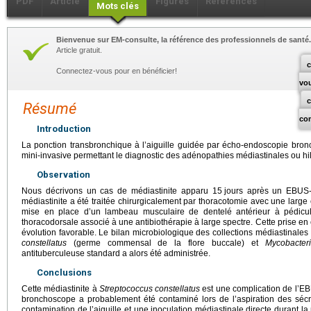
PDF
Article
Figures
Références
Mots clés
Bienvenue sur EM-consulte, la référence des professionnels de santé.
Article gratuit.
c
Connectez-vous pour en bénéficier!
vo
Résumé
co
Introduction
La ponction transbronchique à l’aiguille guidée par écho-endoscopie br
mini-invasive permettant le diagnostic des adénopathies médiastinales ou hil
Observation
Nous décrivons un cas de médiastinite apparu 15
jours après un EBU
médiastinite a été traitée chirurgicalement par thoracotomie avec une large 
mise en place d’un lambeau musculaire de dentelé antérieur à pédicul
thoracodorsale associé à une antibiothérapie à large spectre. Cette prise e
évolution favorable. Le bilan microbiologique des collections médiastinale
constellatus
(germe commensal de la flore buccale) et
Mycobacter
antituberculeuse standard a alors été administrée.
Conclusions
Cette médiastinite à
Streptococcus constellatus
est une complication de l’E
bronchoscope a probablement été contaminé lors de l’aspiration des séc
contamination de l’aiguille et une inoculation médiastinale directe durant l