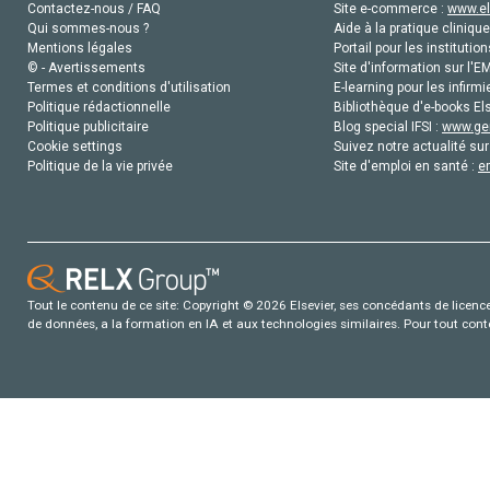
Contactez-nous / FAQ
Site e-commerce :
www.el
Qui sommes-nous ?
Aide à la pratique clinique
Mentions légales
Portail pour les institution
© - Avertissements
Site d'information sur l'E
Termes et conditions d'utilisation
E-learning pour les infirmi
Politique rédactionnelle
Bibliothèque d'e-books Els
Politique publicitaire
Blog special IFSI :
www.gen
Cookie settings
Suivez notre actualité sur
Politique de la vie privée
Site d'emploi en santé :
e
Tout le contenu de ce site: Copyright © 2026 Elsevier, ses concédants de licence e
de données, a la formation en IA et aux technologies similaires. Pour tout con