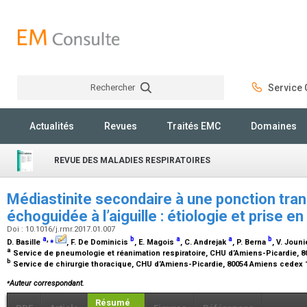
Rechercher
Service C
Rechercher
Actualités
Revues
Traités EMC
Domaines
REVUE DES MALADIES RESPIRATOIRES
Médiastinite secondaire à une ponction tra
échoguidée à l’aiguille : étiologie et prise e
Doi : 10.1016/j.rmr.2017.01.007
a
,
⁎
b
a
a
b
D. Basille
, F. De Dominicis
, E. Magois
, C. Andrejak
, P. Berna
, V. Joun
a
Service de pneumologie et réanimation respiratoire, CHU d’Amiens-Picardie, 
b
Service de chirurgie thoracique, CHU d’Amiens-Picardie, 80054 Amiens cedex 
⁎
Auteur correspondant.
Résumé