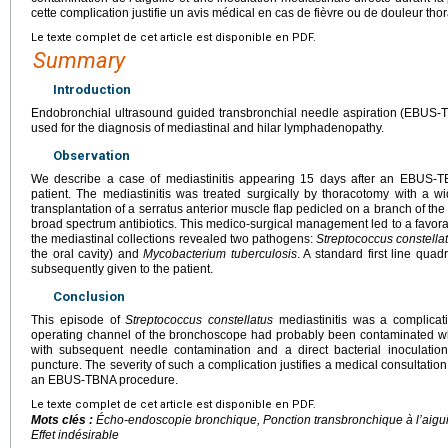
cette complication justifie un avis médical en cas de fièvre ou de douleur 
Le texte complet de cet article est disponible en PDF.
Summary
Introduction
Endobronchial ultrasound guided transbronchial needle aspiration (EBUS-T
used for the diagnosis of mediastinal and hilar lymphadenopathy.
Observation
We describe a case of mediastinitis appearing 15 days after an EBUS-
patient. The mediastinitis was treated surgically by thoracotomy with a wi
transplantation of a serratus anterior muscle flap pedicled on a branch of the
broad spectrum antibiotics. This medico-surgical management led to a favora
the mediastinal collections revealed two pathogens:
Streptococcus constella
the oral cavity) and
Mycobacterium tuberculosis
. A standard first line qua
subsequently given to the patient.
Conclusion
This episode of
Streptococcus constellatus
mediastinitis was a complica
operating channel of the bronchoscope had probably been contaminated whe
with subsequent needle contamination and a direct bacterial inoculation
puncture. The severity of such a complication justifies a medical consultation
an EBUS-TBNA procedure.
Le texte complet de cet article est disponible en PDF.
Mots clés :
Écho-endoscopie bronchique, Ponction transbronchique à l’aiguill
Effet indésirable