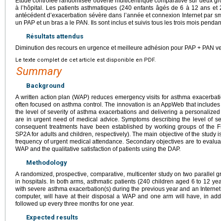
Étude contrôlée randomisée ouverte multicentrique comparative sur deux gro
à l’hôpital. Les patients asthmatiques (240 enfants âgés de 6 à 12 ans e
antécédent d’exacerbation sévère dans l’année et connexion Internet par sm
un PAP et un bras a le PAN. Ils sont inclus et suivis tous les trois mois pendan
Résultats attendus
Diminution des recours en urgence et meilleure adhésion pour PAP
+
PAN ve
Le texte complet de cet article est disponible en PDF.
Summary
Background
A written action plan (WAP) reduces emergency visits for asthma exacerba
often focused on asthma control. The innovation is an AppWeb that includes
the level of severity of asthma exacerbations and delivering a personalized
are in urgent need of medical advice. Symptoms describing the level of s
consequent treatments have been established by working groups of the F
SP2A for adults and children, respectively). The main objective of the study i
frequency of urgent medical attendance. Secondary objectives are to eval
WAP and the qualitative satisfaction of patients using the DAP.
Methodology
A randomized, prospective, comparative, multicenter study on two parallel g
in hospitals. In both arms, asthmatic patients (240 children aged 6 to 12 y
with severe asthma exacerbation(s) during the previous year and an Internet
computer, will have at their disposal a WAP and one arm will have, in addi
followed up every three months for one year.
Expected results