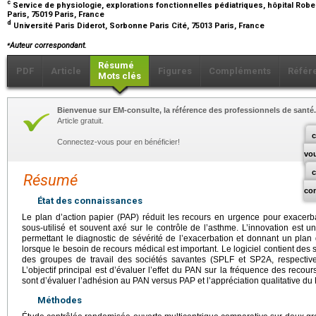
c
Service de physiologie, explorations fonctionnelles pédiatriques, hôpital Ro
Paris, 75019 Paris, France
d
Université Paris Diderot, Sorbonne Paris Cité, 75013 Paris, France
⁎
Auteur correspondant.
Résumé
PDF
Article
Figures
Compléments
Référ
Mots clés
Bienvenue sur EM-consulte, la référence des professionnels de santé.
Article gratuit.
c
Connectez-vous pour en bénéficier!
vo
Résumé
co
État des connaissances
Le plan d’action papier (PAP) réduit les recours en urgence pour exacerb
sous-utilisé et souvent axé sur le contrôle de l’asthme. L’innovation est 
permettant le diagnostic de sévérité de l’exacerbation et donnant un pla
lorsque le besoin de recours médical est important. Le logiciel contient des
des groupes de travail des sociétés savantes (SPLF et SP2A, respective
L’objectif principal est d’évaluer l’effet du PAN sur la fréquence des recou
sont d’évaluer l’adhésion au PAN versus PAP et l’appréciation qualitative du
Méthodes