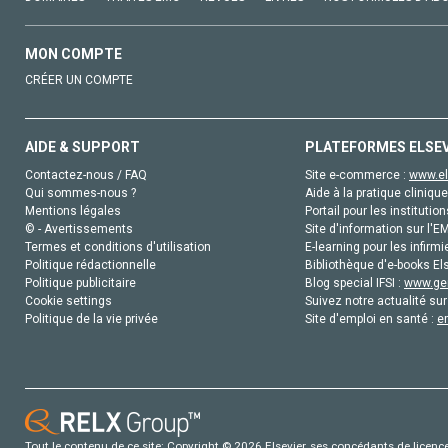
MON COMPTE
CRÉER UN COMPTE
AIDE & SUPPORT
PLATEFORMES ELSE
Contactez-nous / FAQ
Site e-commerce :
www.el
Qui sommes-nous ?
Aide à la pratique clinique
Mentions légales
Portail pour les institution
© - Avertissements
Site d'information sur l'E
Termes et conditions d'utilisation
E-learning pour les infirmi
Politique rédactionnelle
Bibliothèque d'e-books Els
Politique publicitaire
Blog special IFSI :
www.gen
Cookie settings
Suivez notre actualité sur
Politique de la vie privée
Site d'emploi en santé :
e
Tout le contenu de ce site: Copyright © 2026 Elsevier, ses concédants de licence e