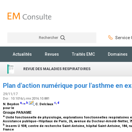
Rechercher
Service C
Rechercher
Actualités
Revues
Traités EMC
Domaines
REVUE DES MALADIES RESPIRATOIRES
Plan d’action numérique pour l’asthme en 
29/11/17
Doi : 10.1016/j.rmr.2016.10.881
a
,
⁎
,
b
c
,
d
N. Beydon
, C. Delclaux
pour le
Groupe PANAME
a
Unité fonctionnelle de physiologie, explorations fonctionnelles respiratoires
Assistance publique–Hôpitaux de Paris, 26, avenue du Docteur-Arnold-Netter, 7
b
Inserm U 938, centre de recherche Saint-Antoine, hôpital Saint-Antoine, 184, r
France