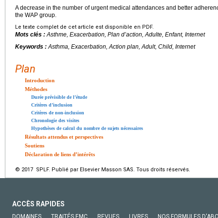
A decrease in the number of urgent medical attendances and better adheren
the WAP group.
Le texte complet de cet article est disponible en PDF.
Mots clés :
Asthme, Exacerbation, Plan d’action, Adulte, Enfant, Internet
Keywords :
Asthma, Exacerbation, Action plan, Adult, Child, Internet
Plan
Introduction
Méthodes
Durée prévisible de l’étude
Critères d’inclusion
Critères de non-inclusion
Chronologie des visites
Hypothèses de calcul du nombre de sujets nécessaires
Résultats attendus et perspectives
Soutiens
Déclaration de liens d’intérêts
© 2017 SPLF. Publié par Elsevier Masson SAS. Tous droits réservés.
ACCÈS RAPIDES
DOMAINES
TRAITÉS EMC
REVUES
LIVRES
NOS FORMULES D'AB