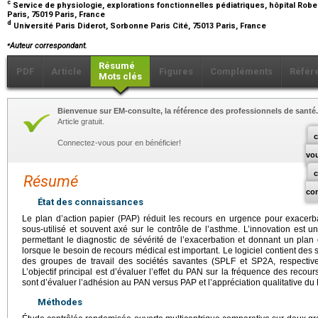
c
Service de physiologie, explorations fonctionnelles pédiatriques, hôpital Ro
Paris, 75019 Paris, France
d
Université Paris Diderot, Sorbonne Paris Cité, 75013 Paris, France
⁎
Auteur correspondant.
Résumé
PDF
Article
Figures
Compléments
Référ
Mots clés
Bienvenue sur EM-consulte, la référence des professionnels de santé.
Article gratuit.
c
Connectez-vous pour en bénéficier!
vo
Résumé
co
État des connaissances
Le plan d’action papier (PAP) réduit les recours en urgence pour exacerb
sous-utilisé et souvent axé sur le contrôle de l’asthme. L’innovation est 
permettant le diagnostic de sévérité de l’exacerbation et donnant un pla
lorsque le besoin de recours médical est important. Le logiciel contient des
des groupes de travail des sociétés savantes (SPLF et SP2A, respective
L’objectif principal est d’évaluer l’effet du PAN sur la fréquence des recou
sont d’évaluer l’adhésion au PAN versus PAP et l’appréciation qualitative du
Méthodes