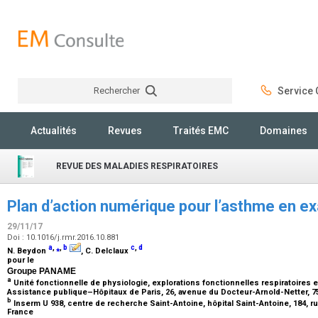
Rechercher
Service C
Rechercher
Actualités
Revues
Traités EMC
Domaines
REVUE DES MALADIES RESPIRATOIRES
Plan d’action numérique pour l’asthme en 
29/11/17
Doi : 10.1016/j.rmr.2016.10.881
a
,
⁎
,
b
c
,
d
N. Beydon
, C. Delclaux
pour le
Groupe PANAME
a
Unité fonctionnelle de physiologie, explorations fonctionnelles respiratoires
Assistance publique–Hôpitaux de Paris, 26, avenue du Docteur-Arnold-Netter, 7
b
Inserm U 938, centre de recherche Saint-Antoine, hôpital Saint-Antoine, 184, r
France