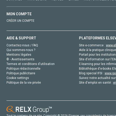
MON COMPTE
CRÉER UN COMPTE
AIDE & SUPPORT
PLATEFORMES ELSE
Contactez-nous / FAQ
Site e-commerce :
www.el
Qui sommes-nous ?
Aide à la pratique clinique
Mentions légales
Portail pour les institution
© - Avertissements
Site d'information sur l'E
Termes et conditions d'utilisation
E-learning pour les infirmi
Politique rédactionnelle
Bibliothèque d'e-books Els
Politique publicitaire
Blog special IFSI :
www.gen
Cookie settings
Suivez notre actualité sur
Politique de la vie privée
Site d'emploi en santé :
e
Tout le contenu de ce site: Copyright © 2026 Elsevier, ses concédants de licence e