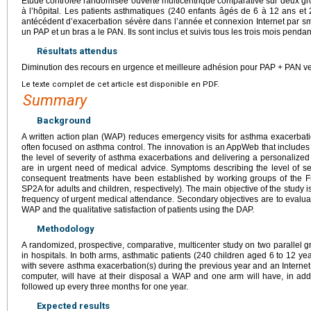
Étude contrôlée randomisée ouverte multicentrique comparative sur deux gro
à l’hôpital. Les patients asthmatiques (240 enfants âgés de 6 à 12 ans e
antécédent d’exacerbation sévère dans l’année et connexion Internet par sm
un PAP et un bras a le PAN. Ils sont inclus et suivis tous les trois mois pendan
Résultats attendus
Diminution des recours en urgence et meilleure adhésion pour PAP
+
PAN ve
Le texte complet de cet article est disponible en PDF.
Summary
Background
A written action plan (WAP) reduces emergency visits for asthma exacerba
often focused on asthma control. The innovation is an AppWeb that includes
the level of severity of asthma exacerbations and delivering a personalized
are in urgent need of medical advice. Symptoms describing the level of s
consequent treatments have been established by working groups of the F
SP2A for adults and children, respectively). The main objective of the study i
frequency of urgent medical attendance. Secondary objectives are to eval
WAP and the qualitative satisfaction of patients using the DAP.
Methodology
A randomized, prospective, comparative, multicenter study on two parallel g
in hospitals. In both arms, asthmatic patients (240 children aged 6 to 12 y
with severe asthma exacerbation(s) during the previous year and an Internet
computer, will have at their disposal a WAP and one arm will have, in addi
followed up every three months for one year.
Expected results