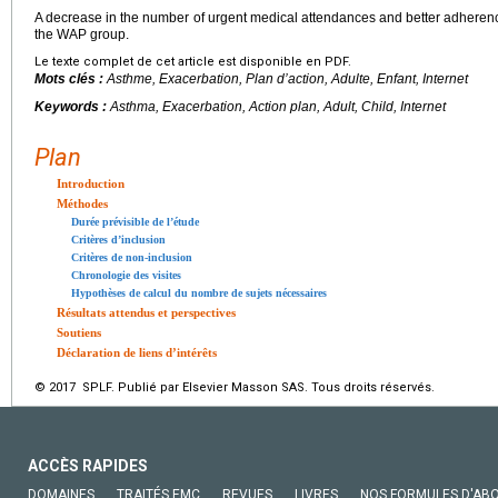
A decrease in the number of urgent medical attendances and better adheren
the WAP group.
Le texte complet de cet article est disponible en PDF.
Mots clés :
Asthme, Exacerbation, Plan d’action, Adulte, Enfant, Internet
Keywords :
Asthma, Exacerbation, Action plan, Adult, Child, Internet
Plan
Introduction
Méthodes
Durée prévisible de l’étude
Critères d’inclusion
Critères de non-inclusion
Chronologie des visites
Hypothèses de calcul du nombre de sujets nécessaires
Résultats attendus et perspectives
Soutiens
Déclaration de liens d’intérêts
© 2017 SPLF. Publié par Elsevier Masson SAS. Tous droits réservés.
ACCÈS RAPIDES
DOMAINES
TRAITÉS EMC
REVUES
LIVRES
NOS FORMULES D'AB