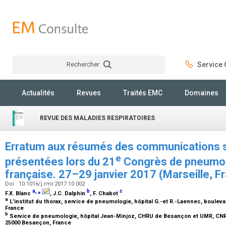
Rechercher
Service C
Rechercher
Actualités
Revues
Traités EMC
Domaines
REVUE DES MALADIES RESPIRATOIRES
Erratum aux résumés des communications s
e
présentées lors du 21
Congrès de pneumol
française. 27–29 janvier 2017 (Marseille, F
Doi : 10.1016/j.rmr.2017.10.002
a
,
⁎
b
c
F.X. Blanc
, J.C. Dalphin
, F. Chabot
a
L’institut du thorax, service de pneumologie, hôpital G.-et R.-Laennec, boul
France
b
Service de pneumologie, hôpital Jean-Minjoz, CHRU de Besançon et UMR, CNR
25000 Besançon, France