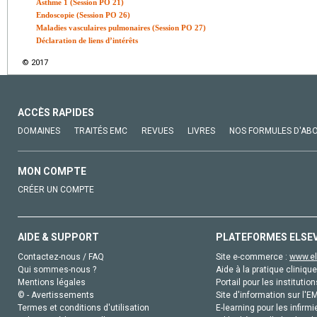
Asthme 1 (Session PO 21)
Endoscopie (Session PO 26)
Maladies vasculaires pulmonaires (Session PO 27)
Déclaration de liens d’intérêts
© 2017
ACCÈS RAPIDES
DOMAINES
TRAITÉS EMC
REVUES
LIVRES
NOS FORMULES D'AB
MON COMPTE
CRÉER UN COMPTE
AIDE & SUPPORT
PLATEFORMES ELSE
Contactez-nous / FAQ
Site e-commerce :
www.el
Qui sommes-nous ?
Aide à la pratique clinique
Mentions légales
Portail pour les institution
© - Avertissements
Site d'information sur l'E
Termes et conditions d'utilisation
E-learning pour les infirmi