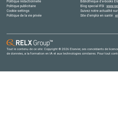
Politique rédactionnelle
Bibliothèque d'e-books Els
Politique publicitaire
Blog special IFSI :
www.gen
Cookie settings
Suivez notre actualité sur
Politique de la vie privée
Site d'emploi en santé :
e
Tout le contenu de ce site: Copyright © 2026 Elsevier, ses concédants de licence e
de données, a la formation en IA et aux technologies similaires. Pour tout con