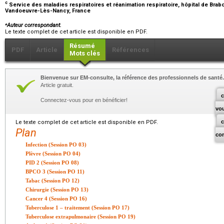
c
Service des maladies respiratoires et réanimation respiratoire, hôpital de Bra
Vandoeuvre-Lès-Nancy, France
⁎
Auteur correspondant.
Le texte complet de cet article est disponible en PDF.
Résumé
PDF
Article
Références
Mots clés
Bienvenue sur EM-consulte, la référence des professionnels de santé.
Article gratuit.
c
Connectez-vous pour en bénéficier!
vo
Le texte complet de cet article est disponible en PDF.
Plan
co
Infection (Session PO 03)
Plèvre (Session PO 04)
PID 2 (Session PO 08)
BPCO 3 (Session PO 11)
Tabac (Session PO 12)
Chirurgie (Session PO 13)
Cancer 4 (Session PO 16)
Tuberculose 1 – traitement (Session PO 17)
Tuberculose extrapulmonaire (Session PO 19)