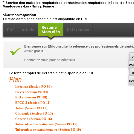
c
Service des maladies respiratoires et réanimation respiratoire, hôpital de Bra
Vandoeuvre-Lès-Nancy, France
⁎
Auteur correspondant.
Le texte complet de cet article est disponible en PDF.
Résumé
PDF
Article
Références
Mots clés
Bienvenue sur EM-consulte, la référence des professionnels de santé.
Article gratuit.
c
Connectez-vous pour en bénéficier!
vo
Le texte complet de cet article est disponible en PDF.
Plan
co
Infection (Session PO 03)
Plèvre (Session PO 04)
PID 2 (Session PO 08)
BPCO 3 (Session PO 11)
Tabac (Session PO 12)
Chirurgie (Session PO 13)
Cancer 4 (Session PO 16)
Tuberculose 1 – traitement (Session PO 17)
Tuberculose extrapulmonaire (Session PO 19)