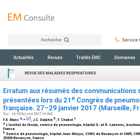
Rechercher
Service C
Rechercher
Actualités
Revues
Traités EMC
Domaines
REVUE DES MALADIES RESPIRATOIRES
Erratum aux résumés des communications s
e
présentées lors du 21
Congrès de pneumol
française. 27–29 janvier 2017 (Marseille, F
Doi : 10.1016/j.rmr.2017.10.002
a
,
⁎
b
c
F.X. Blanc
, J.C. Dalphin
, F. Chabot
a
L’institut du thorax, service de pneumologie, hôpital G.-et R.-Laennec, boul
France
b
Service de pneumologie, hôpital Jean-Minjoz, CHRU de Besançon et UMR, CNR
25000 Besançon, France