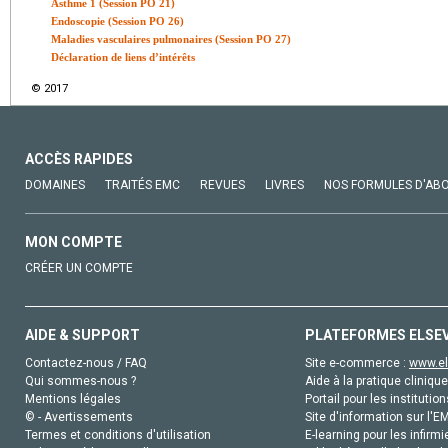
Asthme 1 (Session PO 21)
Endoscopie (Session PO 26)
Maladies vasculaires pulmonaires (Session PO 27)
Déclaration de liens d’intérêts
© 2017
ACCÈS RAPIDES
DOMAINES
TRAITÉS EMC
REVUES
LIVRES
NOS FORMULES D'AB
MON COMPTE
CRÉER UN COMPTE
AIDE & SUPPORT
PLATEFORMES ELSE
Contactez-nous / FAQ
Site e-commerce :
www.el
Qui sommes-nous ?
Aide à la pratique clinique
Mentions légales
Portail pour les institution
© - Avertissements
Site d'information sur l'E
Termes et conditions d'utilisation
E-learning pour les infirmi