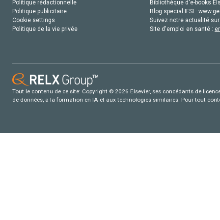
Politique rédactionnelle
Bibliothèque d'e-books Els
Politique publicitaire
Blog special IFSI :
www.gen
Cookie settings
Suivez notre actualité sur
Politique de la vie privée
Site d'emploi en santé :
e
Tout le contenu de ce site: Copyright © 2026 Elsevier, ses concédants de licence e
de données, a la formation en IA et aux technologies similaires. Pour tout con