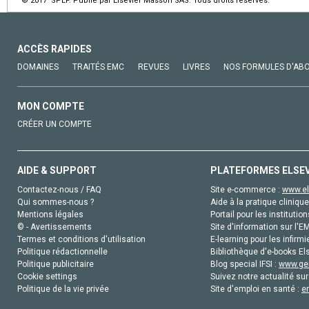
© 2017 SPLF. Publié par Elsevier Masson SAS. Tous droits réservés.
ACCÈS RAPIDES
DOMAINES
TRAITÉS EMC
REVUES
LIVRES
NOS FORMULES D'AB
MON COMPTE
CRÉER UN COMPTE
AIDE & SUPPORT
PLATEFORMES ELSE
Contactez-nous / FAQ
Site e-commerce :
www.el
Qui sommes-nous ?
Aide à la pratique clinique
Mentions légales
Portail pour les institution
© - Avertissements
Site d'information sur l'E
Termes et conditions d'utilisation
E-learning pour les infirmi
Politique rédactionnelle
Bibliothèque d'e-books Els
Politique publicitaire
Blog special IFSI :
www.gen
Cookie settings
Suivez notre actualité sur
Politique de la vie privée
Site d'emploi en santé :
e