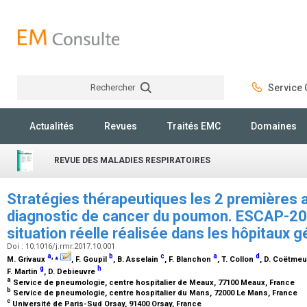
Rechercher
Service C
Rechercher
Actualités
Revues
Traités EMC
Domaines
REVUE DES MALADIES RESPIRATOIRES
Stratégies thérapeutiques les 2 premières 
diagnostic de cancer du poumon. ESCAP-2
situation réelle réalisée dans les hôpitaux 
Doi : 10.1016/j.rmr.2017.10.001
a
,
⁎
b
c
a
d
M. Grivaux
, F. Goupil
, B. Asselain
, F. Blanchon
, T. Collon
, D. Coëtme
g
h
F. Martin
, D. Debieuvre
a
Service de pneumologie, centre hospitalier de Meaux, 77100 Meaux, France
b
Service de pneumologie, centre hospitalier du Mans, 72000 Le Mans, France
c
Université de Paris-Sud Orsay, 91400 Orsay, France