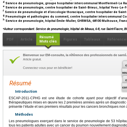
d
Service de pneumologie, groupe hospitalier intercommunal Montfermeil-Le Rai
e
Service de pneumologie, centre hospitalier de Saint-Brieuc, hôpital Yves-Le-Fo
f
Service de pneumologie et d’oncologie thoracique, centre hospitalier de Saint
g
Pneumologie et pathologies du sommeil, centre hospitalier intercommunal 
h
Service de pneumologie, hôpital Émile-Muller, GHRMSA, 68100 Mulhouse, Fra
⁎
Auteur correspondant. Service de pneumologie, hôpital de Meaux, 6-8, rue Saint-Fiacre, 
Résumé
PDF
Article
Figures
Tableaux
Référence
Mots clés
Bienvenue sur EM-consulte, la référence des professionnels de santé.
Article gratuit.
c
Connectez-vous pour en bénéficier!
vo
Résumé
co
Introduction
ESCAP-2011-CPHG est une étude de cohorte ayant pour objectif d’analys
thérapeutiques mises en œuvre les 2 premières années après un diagnostic de
présente l’étude et ses premiers résultats pour les cancers bronchiques non 
Méthodes
Les pneumologues exerçant dans le service de pneumologie de 53 hôpitau
tous les patients adultes avec un cancer du poumon nouvellement diagnosti