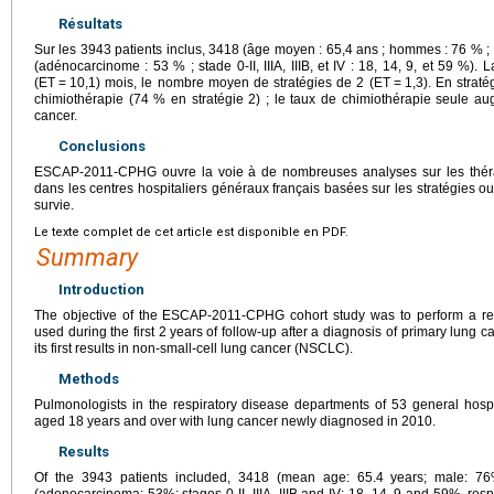
Résultats
Sur les 3943 patients inclus, 3418 (âge moyen : 65,4 ans ; hommes : 76 %
(adénocarcinome : 53 % ; stade 0-II, IIIA, IIIB, et IV : 18, 14, 9, et 59 %)
(ET
=
10,1) mois, le nombre moyen de stratégies de 2 (ET
=
1,3). En strat
chimiothérapie (74 % en stratégie 2) ; le taux de chimiothérapie seule a
cancer.
Conclusions
ESCAP-2011-CPHG ouvre la voie à de nombreuses analyses sur les thér
dans les centres hospitaliers généraux français basées sur les stratégies ou 
survie.
Le texte complet de cet article est disponible en PDF.
Summary
Introduction
The objective of the ESCAP-2011-CPHG cohort study was to perform a real-
used during the first 2
years of follow-up after a diagnosis of primary lung 
its first results in non-small-cell lung cancer (NSCLC).
Methods
Pulmonologists in the respiratory disease departments of 53 general hospit
aged 18
years and over with lung cancer newly diagnosed in 2010.
Results
Of the 3943 patients included, 3418 (mean age: 65.4 years; male: 
(adenocarcinoma: 53%; stages 0-II, IIIA, IIIB and IV: 18, 14, 9 and 59%, res