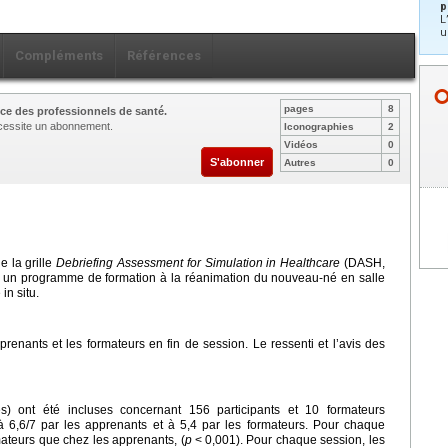
p
L
u
Compléments
Références
pages
8
ce des professionnels de santé.
nécessite un abonnement.
Iconographies
2
Vidéos
0
S'abonner
Autres
0
e la grille
Debriefing Assessment for Simulation in Healthcare
(DASH,
s un programme de formation à la réanimation du nouveau-né en salle
in situ.
renants et les formateurs en fin de session. Le ressenti et l’avis des
s) ont été incluses concernant 156 participants et 10 formateurs
,6/7 par les apprenants et à 5,4 par les formateurs. Pour chaque
mateurs que chez les apprenants, (
p
<
0,001). Pour chaque session, les