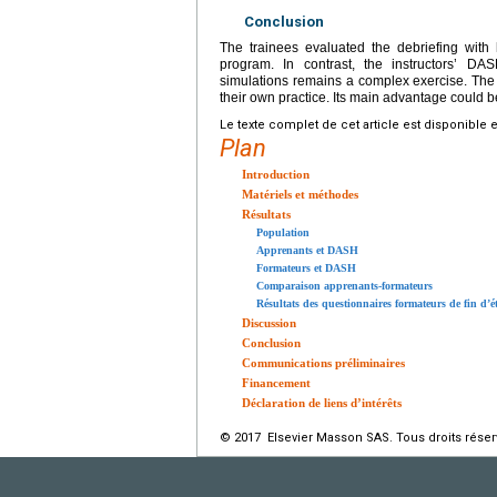
Conclusion
The trainees evaluated the debriefing with
program. In contrast, the instructors’ DA
simulations remains a complex exercise. The 
their own practice. Its main advantage could be 
Le texte complet de cet article est disponible 
Plan
Introduction
Matériels et méthodes
Résultats
Population
Apprenants et DASH
Formateurs et DASH
Comparaison apprenants-formateurs
Résultats des questionnaires formateurs de fin d’é
Discussion
Conclusion
Communications préliminaires
Financement
Déclaration de liens d’intérêts
© 2017 Elsevier Masson SAS. Tous droits réser