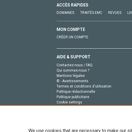
ACCÈS RAPIDES
DOMAINES
TRAITÉS EMC
REVUES
LI
MON COMPTE
CRÉER UN COMPTE
AIDE & SUPPORT
Contactez-nous / FAQ
Qui sommes-nous ?
Mentions légales
© - Avertissements
Termes et conditions d'utilisation
Politique rédactionnelle
Politique publicitaire
Cookie settings
Politique de la vie privée
We use cookies that are necessary to make our si