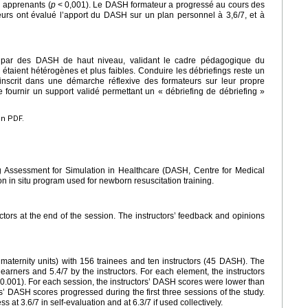
 apprenants (
p
<
0,001). Le DASH formateur a progressé au cours des
eurs ont évalué l’apport du DASH sur un plan personnel à 3,6/7, et à
s par des DASH de haut niveau, validant le cadre pédagogique du
étaient hétérogènes et plus faibles. Conduire les débriefings reste un
’inscrit dans une démarche réflexive des formateurs sur leur propre
de fournir un support validé permettant un « débriefing de débriefing »
en PDF.
ng Assessment for Simulation in Healthcare (DASH, Centre for Medical
ion in situ program used for newborn resuscitation training.
ors at the end of the session. The instructors’ feedback and opinions
 maternity units) with 156 trainees and ten instructors (45 DASH). The
arners and 5.4/7 by the instructors. For each element, the instructors
0.001). For each session, the instructors’ DASH scores were lower than
rs’ DASH scores progressed during the first three sessions of the study.
 at 3.6/7 in self-evaluation and at 6.3/7 if used collectively.