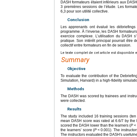
DASH formateurs étaient inférieurs aux DASH
3 premières sessions de l’étude. Les format
6,3 pour son utilité collective.
Conclusion
Les apprenants ont évalué les débriefing
programme. À l’inverse, les DASH formateurs 
exercice complexe. L’utilisation du DASH s
pratique. Son intérêt principal pourrait être 
collectif entre formateurs en fin de session.
Le texte complet de cet article est disponible 
Summary
Objective
To evaluate the contribution of the Debriefi
Simulation, Harvard) in a high-fidelity simulat
Methods
The DASH was scored by trainees and instruct
were collected.
Results
The study included 16 training sessions (ten
mean DASH score was rated at 6.6/7 by the le
scored the DASH lower than the learners (
P
<
the learners’ score (
P
<
0.001). The instructo
The instructors evaluated the DASH's usefulness