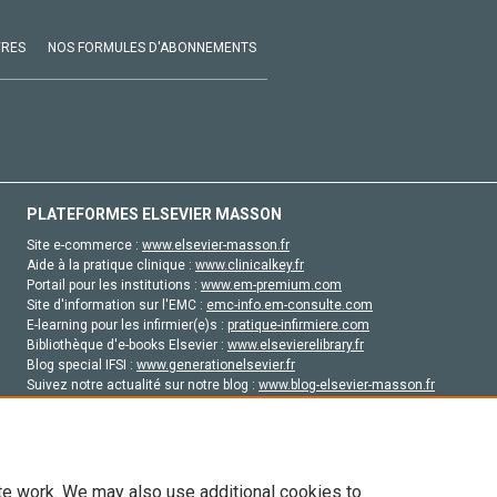
VRES
NOS FORMULES D'ABONNEMENTS
PLATEFORMES ELSEVIER MASSON
Site e-commerce :
www.elsevier-masson.fr
Aide à la pratique clinique :
www.clinicalkey.fr
Portail pour les institutions :
www.em-premium.com
Site d'information sur l'EMC :
emc-info.em-consulte.com
E-learning pour les infirmier(e)s :
pratique-infirmiere.com
Bibliothèque d'e-books Elsevier :
www.elsevierelibrary.fr
Blog special IFSI :
www.generationelsevier.fr
Suivez notre actualité sur notre blog :
www.blog-elsevier-masson.fr
Site d'emploi en santé :
emploisante.com
te work. We may also use additional cookies to