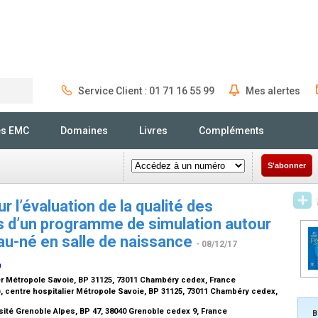
Service Client : 01 71 16 55 99
Mes alertes
Rechercher
és EMC
Domaines
Livres
Compléments
S'abonner
ur l’évaluation de la qualité des
rs d’un programme de simulation autour
au-né en salle de naissance
- 08/12/17
a
ier Métropole Savoie, BP 31125, 73011 Chambéry cedex, France
 centre hospitalier Métropole Savoie, BP 31125, 73011 Chambéry cedex,
sité Grenoble Alpes, BP 47, 38040 Grenoble cedex 9, France
B