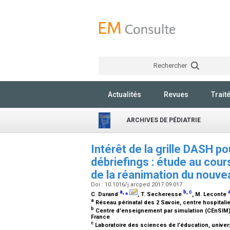
Rechercher
Actualités
Revues
Trait
ARCHIVES DE PÉDIATRIE
Intérêt de la grille DASH po
débriefings : étude au cou
de la réanimation du nouve
Doi : 10.1016/j.arcped.2017.09.017
a
,
⁎
b
,
c
C. Durand
, T. Secheresse
, M. Leconte
a
Réseau périnatal des 2 Savoie, centre hospital
b
Centre d’enseignement par simulation (CEnSIM),
France
c
Laboratoire des sciences de l’éducation, univer