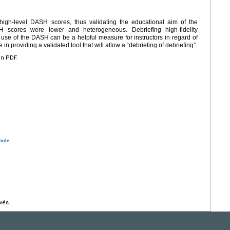
 high-level DASH scores, thus validating the educational aim of the
SH scores were lower and heterogeneous. Debriefing high-fidelity
use of the DASH can be a helpful measure for instructors in regard of
in providing a validated tool that will allow a “debriefing of debriefing”.
en PDF.
tude
vés.