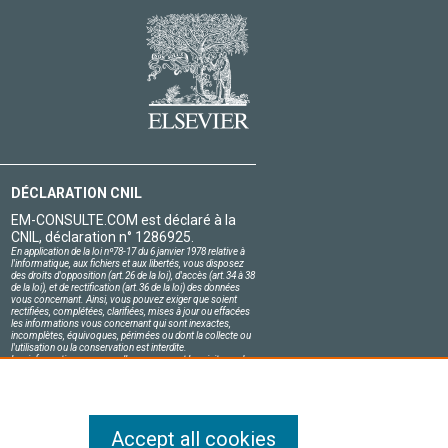
DÉCLARATION CNIL
EM-CONSULTE.COM est déclaré à la
CNIL, déclaration n° 1286925.
En application de la loi nº78-17 du 6 janvier 1978 relative à
l'informatique, aux fichiers et aux libertés, vous disposez
des droits d'opposition (art.26 de la loi), d'accès (art.34 à 38
de la loi), et de rectification (art.36 de la loi) des données
vous concernant. Ainsi, vous pouvez exiger que soient
rectifiées, complétées, clarifiées, mises à jour ou effacées
les informations vous concernant qui sont inexactes,
incomplètes, équivoques, périmées ou dont la collecte ou
l'utilisation ou la conservation est interdite.
Les informations personnelles concernant les visiteurs de
notre site, y compris leur identité, sont confidentielles.
Le responsable du site s'engage sur l'honneur à respecter
les conditions légales de confidentialité applicables en
France et à ne pas divulguer ces informations à des tiers.
Accept all cookies