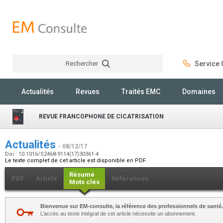
Rechercher
Service C
Rechercher
Actualités
Revues
Traités EMC
Domaines
REVUE FRANCOPHONE DE CICATRISATION
Actualités
- 08/12/17
Doi : 10.1016/S2468-9114(17)30361-4
Le texte complet de cet article est disponible en PDF.
Résumé
PDF
Article
Références
Mots clés
Bienvenue sur EM-consulte, la référence des professionnels de santé.
L’accès au texte intégral de cet article nécessite un abonnement.