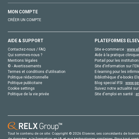
MON COMPTE
CRÉER UN COMPTE
AIDE & SUPPORT
PLATEFORMES ELSE
Contactez-nous / FAQ
Site e-commerce :
www.el
Qui sommes-nous ?
Aide à la pratique clinique
Mentions légales
Portail pour les institution
© - Avertissements
Site d'information sur l'E
Termes et conditions d'utilisation
E-learning pour les infirmi
Politique rédactionnelle
Bibliothèque d'e-books Els
Politique publicitaire
Blog special IFSI :
www.gen
Cookie settings
Suivez notre actualité sur
Politique de la vie privée
Site d'emploi en santé :
e
Tout le contenu de ce site: Copyright © 2026 Elsevier, ses concédants de licence e
de données, a la formation en IA et aux technologies similaires. Pour tout con