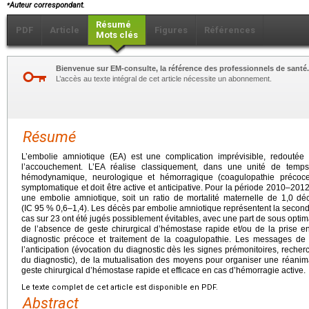
⁎
Auteur correspondant.
Résumé
PDF
Article
Figures
Références
Mots clés
Bienvenue sur EM-consulte, la référence des professionnels de santé.
L’accès au texte intégral de cet article nécessite un abonnement.
Résumé
L’embolie amniotique (EA) est une complication imprévisible, redouté
l’accouchement. L’EA réalise classiquement, dans une unité de temps, 
hémodynamique, neurologique et hémorragique (coagulopathie précoce
symptomatique et doit être active et anticipative. Pour la période 2010–2012
une embolie amniotique, soit un ratio de mortalité maternelle de 1,0 d
(IC 95 % 0,6–1,4). Les décès par embolie amniotique représentent la second
cas sur 23 ont été jugés possiblement évitables, avec une part de sous optimal
de l’absence de geste chirurgical d’hémostase rapide et/ou de la prise e
diagnostic précoce et traitement de la coagulopathie. Les messages de 
l’anticipation (évocation du diagnostic dès les signes prémonitoires, reche
du diagnostic), de la mutualisation des moyens pour organiser une réanimat
geste chirurgical d’hémostase rapide et efficace en cas d’hémorragie active.
Le texte complet de cet article est disponible en PDF.
Abstract