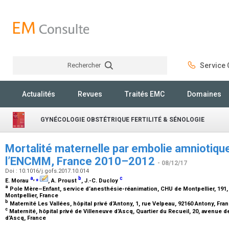
Rechercher
Service C
Rechercher
Actualités
Revues
Traités EMC
Domaines
GYNÉCOLOGIE OBSTÉTRIQUE FERTILITÉ & SÉNOLOGIE
Mortalité maternelle par embolie amniotique
l’ENCMM, France 2010–2012
- 08/12/17
Doi : 10.1016/j.gofs.2017.10.014
a
,
⁎
b
c
E. Morau
, A. Proust
, J.-C. Ducloy
a
Pole Mère–Enfant, service d’anesthésie-réanimation, CHU de Montpellier, 191
Montpellier, France
b
Maternité Les Vallées, hôpital privé d’Antony, 1, rue Velpeau, 92160 Antony, Fra
c
Maternité, hôpital privé de Villeneuve d’Ascq, Quartier du Recueil, 20, avenue
d’Ascq, France