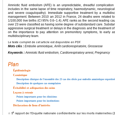
Amniotic fluid embolism (AFE) is an unpredictable, dreadful complication o
includes in the same lapse of time respiratory, haemodynamic, neurologic
and severe coagulopathy). Immediate supportive treatment by a multidisci
management. Between 2010 an 2012 in France, 24 deaths were related to AF
1/100,000 live births (CI 95% 0.6–1.4). AFE ranks as the second leading cau
over 23 were classified as having some degree of substandard care. Substan
aggressive surgical treatment or delays in the diagnosis and the treatment o
on the importance to pay attention on premonitory symptoms, to early ass
multidisciplinary team.
Le texte complet de cet article est disponible en PDF.
Mots clés :
Embolie amniotique, Arrêt cardiorespiratoire, Grossesse
Keywords :
Amniotic fluid embolism, Cardiorespiratory arrest, Pregnancy
Plan
Épidémiologie
Casuistique
Description clinique de l’ensemble des 23 cas des décès par embolie amniotique expertisé
Description de quelques cas exemplaires
Évitabilité et adéquation des soins
Leçons à retenir
Points importants pour les cliniciens
Points importants pour les institutions
Déclaration de liens d’intérêts
e
☆
5
rapport de l’Enquête nationale confidentielle sur les morts maternelles (