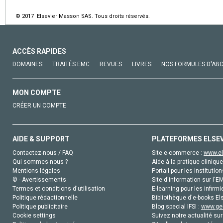
© 2017 Elsevier Masson SAS. Tous droits réservés.
ACCÈS RAPIDES
DOMAINES
TRAITÉS EMC
REVUES
LIVRES
NOS FORMULES D'AB
MON COMPTE
CRÉER UN COMPTE
AIDE & SUPPORT
PLATEFORMES ELSE
Contactez-nous / FAQ
Site e-commerce :
www.el
Qui sommes-nous ?
Aide à la pratique clinique
Mentions légales
Portail pour les institution
© - Avertissements
Site d'information sur l'E
Termes et conditions d'utilisation
E-learning pour les infirmi
Politique rédactionnelle
Bibliothèque d'e-books Els
Politique publicitaire
Blog special IFSI :
www.gen
Cookie settings
Suivez notre actualité sur