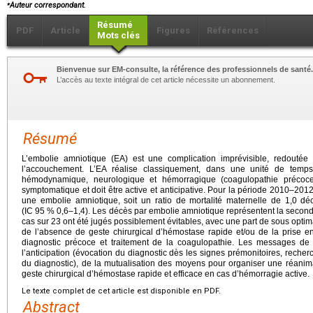
⁎
Auteur correspondant.
Résumé
PDF
Article
Figures
Références
Mots clés
Bienvenue sur EM-consulte, la référence des professionnels de santé.
L’accès au texte intégral de cet article nécessite un abonnement.
Résumé
L’embolie amniotique (EA) est une complication imprévisible, redouté
l’accouchement. L’EA réalise classiquement, dans une unité de temps, 
hémodynamique, neurologique et hémorragique (coagulopathie précoce
symptomatique et doit être active et anticipative. Pour la période 2010–2012
une embolie amniotique, soit un ratio de mortalité maternelle de 1,0 d
(IC 95 % 0,6–1,4). Les décès par embolie amniotique représentent la second
cas sur 23 ont été jugés possiblement évitables, avec une part de sous optimal
de l’absence de geste chirurgical d’hémostase rapide et/ou de la prise e
diagnostic précoce et traitement de la coagulopathie. Les messages de 
l’anticipation (évocation du diagnostic dès les signes prémonitoires, reche
du diagnostic), de la mutualisation des moyens pour organiser une réanimat
geste chirurgical d’hémostase rapide et efficace en cas d’hémorragie active.
Le texte complet de cet article est disponible en PDF.
Abstract