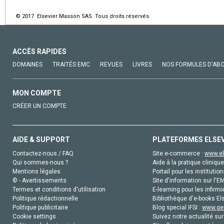
© 2017 Elsevier Masson SAS. Tous droits réservés.
ACCÈS RAPIDES
DOMAINES
TRAITÉS EMC
REVUES
LIVRES
NOS FORMULES D'AB
MON COMPTE
CRÉER UN COMPTE
AIDE & SUPPORT
PLATEFORMES ELSE
Contactez-nous / FAQ
Site e-commerce :
www.el
Qui sommes-nous ?
Aide à la pratique clinique
Mentions légales
Portail pour les institution
© - Avertissements
Site d'information sur l'E
Termes et conditions d'utilisation
E-learning pour les infirmi
Politique rédactionnelle
Bibliothèque d'e-books Els
Politique publicitaire
Blog special IFSI :
www.gen
Cookie settings
Suivez notre actualité sur