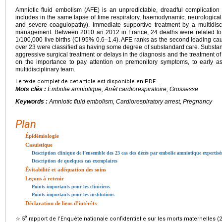
Amniotic fluid embolism (AFE) is an unpredictable, dreadful complication o
includes in the same lapse of time respiratory, haemodynamic, neurologic
and severe coagulopathy). Immediate supportive treatment by a multidisci
management. Between 2010 an 2012 in France, 24 deaths were related to AF
1/100,000 live births (CI 95% 0.6–1.4). AFE ranks as the second leading cau
over 23 were classified as having some degree of substandard care. Substan
aggressive surgical treatment or delays in the diagnosis and the treatment o
on the importance to pay attention on premonitory symptoms, to early ass
multidisciplinary team.
Le texte complet de cet article est disponible en PDF.
Mots clés :
Embolie amniotique, Arrêt cardiorespiratoire, Grossesse
Keywords :
Amniotic fluid embolism, Cardiorespiratory arrest, Pregnancy
Plan
Épidémiologie
Casuistique
Description clinique de l’ensemble des 23 cas des décès par embolie amniotique expertisé
Description de quelques cas exemplaires
Évitabilité et adéquation des soins
Leçons à retenir
Points importants pour les cliniciens
Points importants pour les institutions
Déclaration de liens d’intérêts
e
☆
5
rapport de l’Enquête nationale confidentielle sur les morts maternelles (