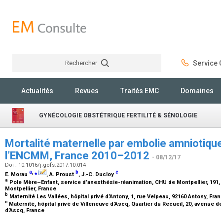
Rechercher
Service C
Rechercher
Actualités
Revues
Traités EMC
Domaines
GYNÉCOLOGIE OBSTÉTRIQUE FERTILITÉ & SÉNOLOGIE
Mortalité maternelle par embolie amniotique
l’ENCMM, France 2010–2012
- 08/12/17
Doi : 10.1016/j.gofs.2017.10.014
a
,
⁎
b
c
E. Morau
, A. Proust
, J.-C. Ducloy
a
Pole Mère–Enfant, service d’anesthésie-réanimation, CHU de Montpellier, 191
Montpellier, France
b
Maternité Les Vallées, hôpital privé d’Antony, 1, rue Velpeau, 92160 Antony, Fra
c
Maternité, hôpital privé de Villeneuve d’Ascq, Quartier du Recueil, 20, avenue
d’Ascq, France