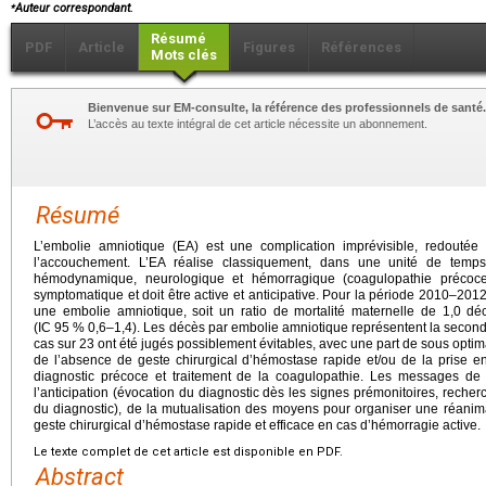
⁎
Auteur correspondant.
Résumé
PDF
Article
Figures
Références
Mots clés
Bienvenue sur EM-consulte, la référence des professionnels de santé.
L’accès au texte intégral de cet article nécessite un abonnement.
Résumé
L’embolie amniotique (EA) est une complication imprévisible, redouté
l’accouchement. L’EA réalise classiquement, dans une unité de temps, 
hémodynamique, neurologique et hémorragique (coagulopathie précoce
symptomatique et doit être active et anticipative. Pour la période 2010–2012
une embolie amniotique, soit un ratio de mortalité maternelle de 1,0 d
(IC 95 % 0,6–1,4). Les décès par embolie amniotique représentent la second
cas sur 23 ont été jugés possiblement évitables, avec une part de sous optimal
de l’absence de geste chirurgical d’hémostase rapide et/ou de la prise e
diagnostic précoce et traitement de la coagulopathie. Les messages de 
l’anticipation (évocation du diagnostic dès les signes prémonitoires, reche
du diagnostic), de la mutualisation des moyens pour organiser une réanimat
geste chirurgical d’hémostase rapide et efficace en cas d’hémorragie active.
Le texte complet de cet article est disponible en PDF.
Abstract