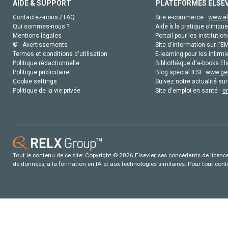
AIDE & SUPPORT
PLATEFORMES ELSE
Contactez-nous / FAQ
Site e-commerce :
www.el
Qui sommes-nous ?
Aide à la pratique clinique
Mentions légales
Portail pour les institution
© - Avertissements
Site d'information sur l'E
Termes et conditions d'utilisation
E-learning pour les infirmi
Politique rédactionnelle
Bibliothèque d'e-books Els
Politique publicitaire
Blog special IFSI :
www.gen
Cookie settings
Suivez notre actualité sur
Politique de la vie privée
Site d'emploi en santé :
e
Tout le contenu de ce site: Copyright © 2026 Elsevier, ses concédants de licence e
de données, a la formation en IA et aux technologies similaires. Pour tout con