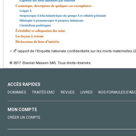
Expertise des décès maternels par infection
Casuistique, description de quelques cas exemplaires
Grippe A
Streptocoque A bêta-hémolytique du groupe A et cellulite périnéale
Méningite à pneumocoque et purpura fulminans
Clostridium perfringens
Évitabilité et adéquation des soins
Les leçons à retenir
Déclaration de liens d’intérêts
e
☆
5
rapport de l’Enquête nationale confidentielle sur les morts maternelles (
© 2017 Elsevier Masson SAS. Tous droits réservés.
ACCÈS RAPIDES
DOMAINES
TRAITÉS EMC
REVUES
LIVRES
NOS FORMULES D'AB
MON COMPTE
CRÉER UN COMPTE