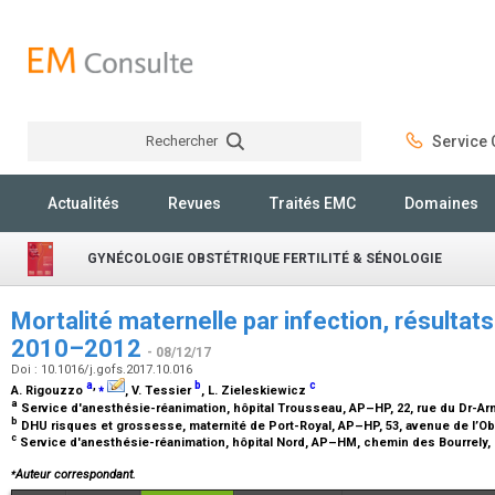
Rechercher
Service C
Rechercher
Actualités
Revues
Traités EMC
Domaines
GYNÉCOLOGIE OBSTÉTRIQUE FERTILITÉ & SÉNOLOGIE
Mortalité maternelle par infection, résulta
2010–2012
- 08/12/17
Doi : 10.1016/j.gofs.2017.10.016
a
,
⁎
b
c
A. Rigouzzo
, V. Tessier
, L. Zieleskiewicz
a
Service d'anesthésie-réanimation, hôpital Trousseau, AP–HP, 22, rue du Dr-Arn
b
DHU risques et grossesse, maternité de Port-Royal, AP–HP, 53, avenue de l’Obs
c
Service d'anesthésie-réanimation, hôpital Nord, AP–HM, chemin des Bourrely, 
⁎
Auteur correspondant.