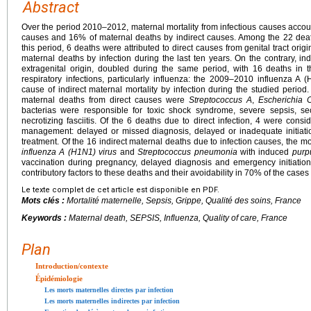
Abstract
Over the period 2010–2012, maternal mortality from infectious causes accou
causes and 16% of maternal deaths by indirect causes. Among the 22 deat
this period, 6 deaths were attributed to direct causes from genital tract orig
maternal deaths by infection during the last ten years. On the contrary, ind
extragenital origin, doubled during the same period, with 16 deaths in t
respiratory infections, particularly influenza: the 2009–2010 influenza 
cause of indirect maternal mortality by infection during the studied period
maternal deaths from direct causes were
Streptococcus A
,
Escherichia C
bacterias were responsible for toxic shock syndrome, severe sepsis, se
necrotizing fasciitis. Of the 6 deaths due to direct infection, 4 were con
management: delayed or missed diagnosis, delayed or inadequate initiatio
treatment. Of the 16 indirect maternal deaths due to infection causes, the m
influenza A (H1N1) virus
and
Streptococcus pneumonia
with induced
purp
vaccination during pregnancy, delayed diagnosis and emergency initiation
contributory factors to these deaths and their avoidability in 70% of the case
Le texte complet de cet article est disponible en PDF.
Mots clés :
Mortalité maternelle, Sepsis, Grippe, Qualité des soins, France
Keywords :
Maternal death, SEPSIS, Influenza, Quality of care, France
Plan
Introduction/contexte
Épidémiologie
Les morts maternelles directes par infection
Les morts maternelles indirectes par infection