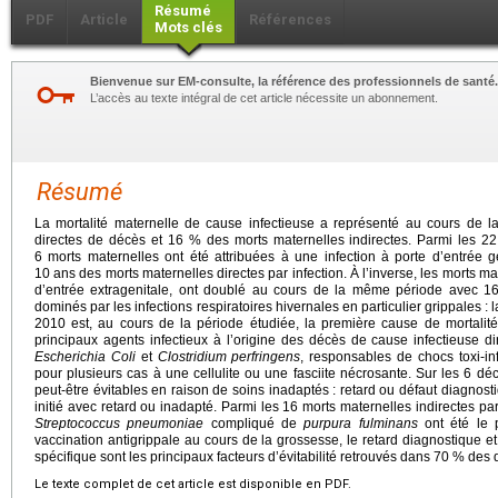
Résumé
PDF
Article
Références
Mots clés
Bienvenue sur EM-consulte, la référence des professionnels de santé.
L’accès au texte intégral de cet article nécessite un abonnement.
Résumé
La mortalité maternelle de cause infectieuse a représenté au cours de
directes de décès et 16 % des morts maternelles indirectes. Parmi les 22
6 morts maternelles ont été attribuées à une infection à porte d’entrée g
10 ans des morts maternelles directes par infection. À l’inverse, les morts mat
d’entrée extragenitale, ont doublé au cours de la même période avec 16
dominés par les infections respiratoires hivernales en particulier grippales
2010 est, au cours de la période étudiée, la première cause de mortalité 
principaux agents infectieux à l’origine des décès de cause infectieuse d
Escherichia Coli
et
Clostridium perfringens
, responsables de chocs toxi-in
pour plusieurs cas à une cellulite ou une fasciite nécrosante. Sur les 6 déc
peut-être évitables en raison de soins inadaptés : retard ou défaut diagnosti
initié avec retard ou inadapté. Parmi les 16 morts maternelles indirectes par 
Streptococcus pneumoniae
compliqué de
purpura fulminans
ont été le 
vaccination antigrippale au cours de la grossesse, le retard diagnostique et 
spécifique sont les principaux facteurs d’évitabilité retrouvés dans 70 % des 
Le texte complet de cet article est disponible en PDF.