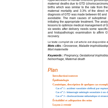
maternal deaths due to GTD (choriocarcinoma
births which was similar to the rate from 
maternal mortality and 3.3% of the direct m
diagnosis of GTD was made between 60 and 18
avoidable. The main causes of suboptimal 
initiating the appropriate treatment. The anal
lessons to optimize medical management of GT
six weeks after delivery needs some speci
and histopathologic examination to affirm G
recovery.
Le texte complet de cet article est disponible 
Mots clés :
Grossesse, Maladie trophoblastiq
Mort maternelle
Keywords :
Pregnancy, Gestational trophobl
hemorrhage, Maternal death
Plan
Introduction/contexte
Épidémiologie
Casuistique, description de quelques cas exempl
o
Cas n
1 : accident vasculaire cérébral par ruptu
o
Cas n
2 : hémorragie méningée secondaire à un c
o
Cas n
3 : choriocarcinome métastatique et erranc
Évitabilité et adéquation des soins
Leçons à retenir