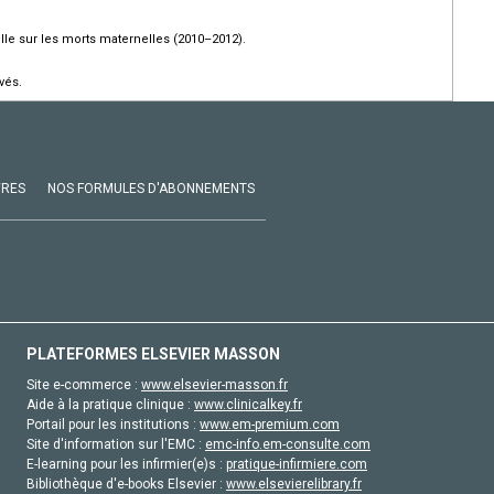
lle sur les morts maternelles (2010–2012).
vés.
VRES
NOS FORMULES D'ABONNEMENTS
PLATEFORMES ELSEVIER MASSON
Site e-commerce :
www.elsevier-masson.fr
Aide à la pratique clinique :
www.clinicalkey.fr
Portail pour les institutions :
www.em-premium.com
Site d'information sur l'EMC :
emc-info.em-consulte.com
E-learning pour les infirmier(e)s :
pratique-infirmiere.com
Bibliothèque d'e-books Elsevier :
www.elsevierelibrary.fr