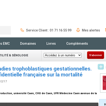
Service Client : 01 71 16 55 99
Mes alertes
Rechercher
és EMC
Domaines
Livres
Compléments
ILITÉ & SÉNOLOGIE
S'abonner
dies trophoblastiques gestationnelles.
identielle française sur la mortalité
12/17
roduction, université Caen, CHU de Caen, UFR Médecine Caen avenue de la
B