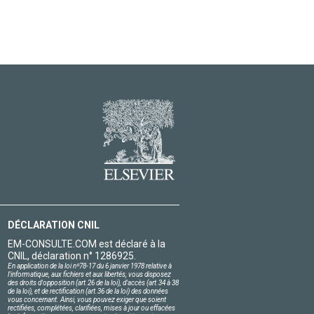
DÉCLARATION CNIL
EM-CONSULTE.COM est déclaré à la
CNIL, déclaration n° 1286925.
En application de la loi nº78-17 du 6 janvier 1978 relative à
l'informatique, aux fichiers et aux libertés, vous disposez
des droits d'opposition (art.26 de la loi), d'accès (art.34 à 38
de la loi), et de rectification (art.36 de la loi) des données
vous concernant. Ainsi, vous pouvez exiger que soient
rectifiées, complétées, clarifiées, mises à jour ou effacées