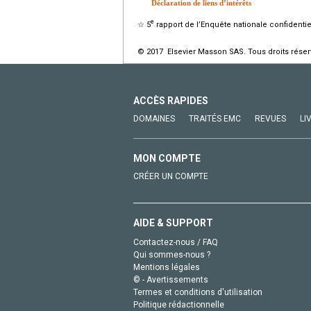
Déclaration de liens d’intérêts
e
☆
5
rapport de l’Enquête nationale confidentie
© 2017 Elsevier Masson SAS. Tous droits réser
ACCÈS RAPIDES
DOMAINES
TRAITÉS EMC
REVUES
LI
MON COMPTE
CRÉER UN COMPTE
AIDE & SUPPORT
Contactez-nous / FAQ
Qui sommes-nous ?
Mentions légales
© - Avertissements
Termes et conditions d'utilisation
Politique rédactionnelle