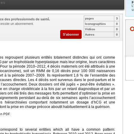
p
ces
L
u
pages
3
ce des professionnels de santé.
nécessite un abonnement.
Iconographies
0
Vidéos
0
S'abonner
Autres
0
es regroupent plusieurs entités totalement distinctes qui ont comme
ar un trophoblaste hyperplasique mais leur origine, leurs caractères
. Pour la période 2010–2012, 4 décès maternels ont été attribués à une
oriocarcinome), soit un RMM de 0,16 décès pour 100 000 naissances
pport à la période 2007–2009. Ils représentent 1,6 % de l’ensemble des
 causes directes. Les 4 décès sont survenus dans le post-partum et le
 l’accouchement. Deux dossiers ont été jugés « peut-être évitables ».
e en charge obstétricale à la fois par un retard diagnostique et par un
iers ont été tirés des messages forts permettant d’optimiser la prise en
saignements persistant au-delà de six semaines après l’accouchement
ires hiérarchisées comportant notamment un dosage d’hCG et une
 dont la prise en charge précoce aboutit habituellement à la guérison.
en PDF.
 correspond to several entities which all have a common pattern:
in by trophoblastic hyperplasia. Between 2010 and 2012, there were 4