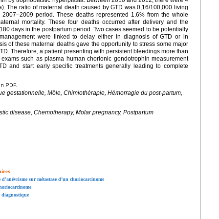
). The ratio of maternal death caused by GTD was 0,16/100,000 living
the 2007–2009 period. These deaths represented 1.6% from the whole
aternal mortality. These four deaths occurred after delivery and the
0 days in the postpartum period. Two cases seemed to be potentially
management were linked to delay either in diagnosis of GTD or in
ysis of these maternal deaths gave the opportunity to stress some major
D. Therefore, a patient presenting with persistent bleedings more than
fic exams such as plasma human chorionic gondotrophin measurement
TD and start early specific treatments generally leading to complete
en PDF.
ue gestationnelle, Môle, Chimiothérapie, Hémorragie du post-partum,
astic disease, Chemotherapy, Molar pregnancy, Postpartum
aires
re d’anévrisme sur métastase d’un choriocarcinome
horiocarcinome
e diagnostique