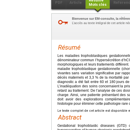
Résumé
PDF
Article
Référen
Mots clés
Bienvenue sur EM-consulte, la référen
L’accès au texte intégral de cet article 
Résumé
Les maladies trophoblastiques gestationnell
dénominateur commun l’hypersécrétion d’hCG p
morphologiques et leurs traitements diffèrent
maladie trophoblastique gestationnelle (ch
vivantes sans variation significative par ra
décès maternels et 3,3 % de la mortalité par
diagnostic a été fait entre 60 et 180
jours de
L’inadéquation des soins concernaient la pris
retard au traitement. De l’analyse de ces doss
charge. Ainsi, une patiente présentant des 
doit avoir des explorations complémenta
histologie pour éliminer cette pathologie rare
Le texte complet de cet article est disponible 
Abstract
Gestational trophoblastic diseases (GTD)
hypersecretion of human chorionic gondotroph