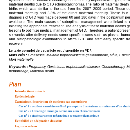
maternal deaths due to GTD (choriocarcinoma). The ratio of maternal deat
births which was similar to the rate from the 2007–2009 period. These 
maternal mortality and 3.3% of the direct maternal mortality. These four
diagnosis of GTD was made between 60 and 180 days in the postpartum peri
avoidable. The main causes of suboptimal management were linked to d
initiating the appropriate treatment. The analysis of these maternal deaths 
lessons to optimize medical management of GTD. Therefore, a patient presen
six weeks after delivery needs some specific exams such as plasma hum
and histopathologic examination to affirm GTD and start early specific t
recovery.
Le texte complet de cet article est disponible en PDF.
Mots clés :
Grossesse, Maladie trophoblastique gestationnelle, Môle, Chimi
Mort maternelle
Keywords :
Pregnancy, Gestational trophoblastic disease, Chemotherapy, M
hemorrhage, Maternal death
Plan
Introduction/contexte
Épidémiologie
Casuistique, description de quelques cas exemplaires
o
Cas n
1 : accident vasculaire cérébral par rupture d’anévrisme sur métastase d’un chor
o
Cas n
2 : hémorragie méningée secondaire à un choriocarcinome
o
Cas n
3 : choriocarcinome métastatique et errance diagnostique
Évitabilité et adéquation des soins
Leçons à retenir