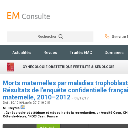
Rechercher
Service C
Rechercher
Actualités
Revues
Traités EMC
Domaines
GYNÉCOLOGIE OBSTÉTRIQUE FERTILITÉ & SÉNOLOGIE
Morts maternelles par maladies trophoblast
Résultats de l’enquête confidentielle françai
maternelle, 2010–2012
- 08/12/17
Doi : 10.1016/j.gofs.2017.10.015
M. Dreyfus
, Gynécologie-obstétrique et médecine de la reproduction, université Caen, C
Côte-de-Nacre, 14003 Caen, France