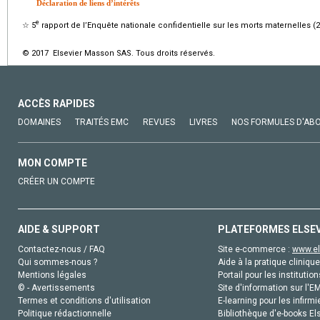
Déclaration de liens d’intérêts
e
☆
5
rapport de l’Enquête nationale confidentielle sur les morts maternelles (
© 2017 Elsevier Masson SAS. Tous droits réservés.
ACCÈS RAPIDES
DOMAINES
TRAITÉS EMC
REVUES
LIVRES
NOS FORMULES D'AB
MON COMPTE
CRÉER UN COMPTE
AIDE & SUPPORT
PLATEFORMES ELSE
Contactez-nous / FAQ
Site e-commerce :
www.el
Qui sommes-nous ?
Aide à la pratique clinique
Mentions légales
Portail pour les institution
© - Avertissements
Site d'information sur l'E
Termes et conditions d'utilisation
E-learning pour les infirmi
Politique rédactionnelle
Bibliothèque d'e-books Els