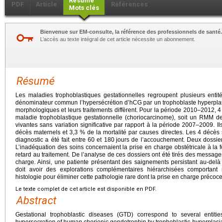
Résumé
PDF
Article
Références
Mots clés
Bienvenue sur EM-consulte, la référence des professionnels de santé.
L’accès au texte intégral de cet article nécessite un abonnement.
Résumé
Les maladies trophoblastiques gestationnelles regroupent plusieurs entit
dénominateur commun l’hypersécrétion d’hCG par un trophoblaste hyperplasi
morphologiques et leurs traitements diffèrent. Pour la période 2010–2012, 4
maladie trophoblastique gestationnelle (choriocarcinome), soit un RMM 
vivantes sans variation significative par rapport à la période 2007–2009. 
décès maternels et 3,3 % de la mortalité par causes directes. Les 4 décès 
diagnostic a été fait entre 60 et 180
jours de l’accouchement. Deux dossiers
L’inadéquation des soins concernaient la prise en charge obstétricale à la f
retard au traitement. De l’analyse de ces dossiers ont été tirés des messages
charge. Ainsi, une patiente présentant des saignements persistant au-del
doit avoir des explorations complémentaires hiérarchisées comporta
histologie pour éliminer cette pathologie rare dont la prise en charge précoce
Le texte complet de cet article est disponible en PDF.
Abstract
Gestational trophoblastic diseases (GTD) correspond to several entit
hypersecretion of human chorionic gondotrophin by trophoblastic hyperplas