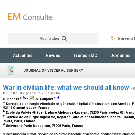
Rechercher
Service C
Rechercher
Actualités
Revues
Traités EMC
Domaines
JOURNAL OF VISCERAL SURGERY
War in civilian life: what we should all know
- 
Doi : 10.1016/j.jviscsurg.2017.07.004
a
,
b
,
⁎
c
,
d
S. Bonnet
, S. Gaujoux
a
Service de chirurgie viscérale et générale, hôpital d’instruction des Armées-P
92141 Clamart cedex, France
b
École du Val-de-Grâce, 1, place Alphonse-Laveran, 75230 Paris cedex 05, Fran
c
Service de chirurgie digestive, hépatobiliaire et endocrinienne, hôpital Cochi
75014, Paris, France
d
Université Paris Descartes, 75006 Paris, France
⁎
Corresponding author. Service de chirurgie viscérale et générale, hôpital d’instruction 