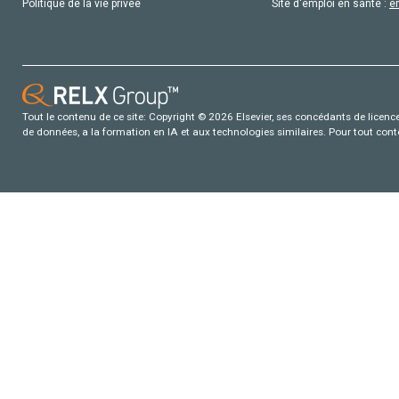
Politique de la vie privée
Site d'emploi en santé :
e
Tout le contenu de ce site: Copyright © 2026 Elsevier, ses concédants de licence e
de données, a la formation en IA et aux technologies similaires. Pour tout con