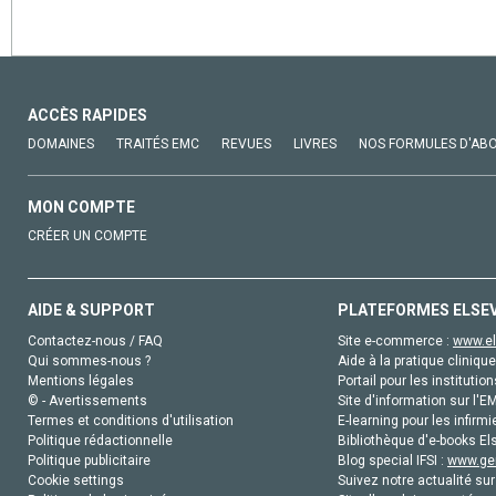
ACCÈS RAPIDES
DOMAINES
TRAITÉS EMC
REVUES
LIVRES
NOS FORMULES D'AB
MON COMPTE
CRÉER UN COMPTE
AIDE & SUPPORT
PLATEFORMES ELSE
Contactez-nous / FAQ
Site e-commerce :
www.el
Qui sommes-nous ?
Aide à la pratique clinique
Mentions légales
Portail pour les institution
© - Avertissements
Site d'information sur l'E
Termes et conditions d'utilisation
E-learning pour les infirmi
Politique rédactionnelle
Bibliothèque d'e-books Els
Politique publicitaire
Blog special IFSI :
www.gen
Cookie settings
Suivez notre actualité sur