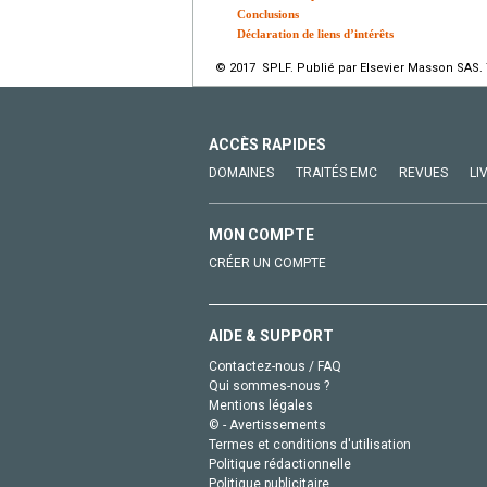
Conclusions
Déclaration de liens d’intérêts
© 2017 SPLF. Publié par Elsevier Masson SAS. 
ACCÈS RAPIDES
DOMAINES
TRAITÉS EMC
REVUES
LI
MON COMPTE
CRÉER UN COMPTE
AIDE & SUPPORT
Contactez-nous / FAQ
Qui sommes-nous ?
Mentions légales
© - Avertissements
Termes et conditions d'utilisation
Politique rédactionnelle
Politique publicitaire