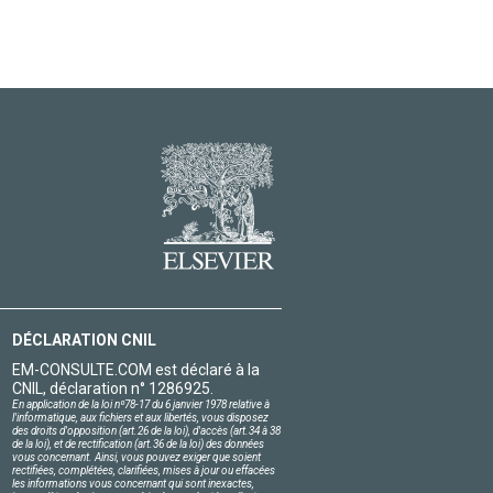
DÉCLARATION CNIL
EM-CONSULTE.COM est déclaré à la
CNIL, déclaration n° 1286925.
En application de la loi nº78-17 du 6 janvier 1978 relative à
l'informatique, aux fichiers et aux libertés, vous disposez
des droits d'opposition (art.26 de la loi), d'accès (art.34 à 38
de la loi), et de rectification (art.36 de la loi) des données
vous concernant. Ainsi, vous pouvez exiger que soient
rectifiées, complétées, clarifiées, mises à jour ou effacées
les informations vous concernant qui sont inexactes,