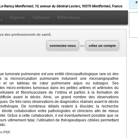
p
Le-Raincy Montfermeil, 10, avenue du Général-Leclerc, 93370 Montfermeil, France.
Figures
Tableaux
Références
ls
ce des professionnels de santé.
connectez-vous
ou
créez un compte
e tumorale pulmonaire est une entité clinicopathologique rare où des
 la microcirculation pulmonaire induisent une microangiopathie
toire et un tableau de cœur pulmonaire aigus ou subaigus. Ses
des micro-emboles tumoraux dans les petites artères et artérioles du
llulaire et fibromusculaire de l’intima et parfois à la formation de
ifficile avant le décès. Ainsi, un grand nombre des observations
ues. De très rares observations de diagnostics réalisés avant le décès
imiothérapie. De nombreux détails restent à élucider, la recherche
e étroite collaboration entre pathologistes et cliniciens afin de mieux
l. Grâce à cette collaboration, il est éventuellement possible que ce
s ultimement fatal, l’utilisation de thérapeutiques ciblées permettant
tic.
en PDF.