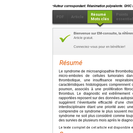
⁎
Auteur correspondant. Réanimation polyvalente. GHIC 
Résumé
Points
PDF
Article
Mots clés
essentie
Bienvenue sur EM-consulte, la référen
Article gratuit.
Connectez-vous pour en bénéficier!
Résumé
Le syndrome de microangiopathie thrombotiqu
micro-emboles de cellules tumorales dans
thrombotique, une insuffisance respira
caractéristiques histologiques comprennent 
poumon, associés à une prolifération fibroce
thrombus. Le diagnostic est extrêmement d
rapportées reposent sur des données autopsiq
suggèrent l’éventuelle efficacité d’une ch
interdisciplinaire étant une priorité avec un
comprendre ce syndrome le plus souvent morte
syndrome ne soit plus considéré comme toujour
des survies de plusieurs mois après le diagnos
Le texte complet de cet article est disponible 