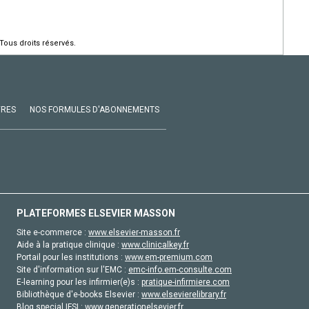
Tous droits réservés.
VRES
NOS FORMULES D'ABONNEMENTS
PLATEFORMES ELSEVIER MASSON
Site e-commerce :
www.elsevier-masson.fr
Aide à la pratique clinique :
www.clinicalkey.fr
Portail pour les institutions :
www.em-premium.com
Site d'information sur l'EMC :
emc-info.em-consulte.com
E-learning pour les infirmier(e)s :
pratique-infirmiere.com
Bibliothèque d'e-books Elsevier :
www.elsevierelibrary.fr
Blog special IFSI :
www.generationelsevier.fr