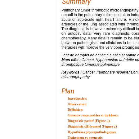
Summary
Pulmonary tumor thrombotic microangiopathy sy
emboli in the pulmonary microcirculation indu
acute or sub-acute right heart failure. Hist
arterioles of the lung associated with thrombu
The diagnosis is however extremely difficult 
on autopsy data. Very rare diagnostic obse
chemotherapy. Many details remain to be elucid
between pathologists and clinicians to better u
therapies will improve the very poor prognosis
Le texte complet de cet article est disponible 
Mots clés :
Cancer, Hypertension artérielle 
thrombotique tumorale pulmonaire
Keywords :
Cancer, Pulmonary hypertension
microangiopathy
Plan
Introduction
Observation
Définition
Tumeurs responsables et incidence
Diagnostic positif (Figure 2)
Diagnostic différentiel (Figure 2)
Hypothèses physiopathologiques
Traitement et pronostic