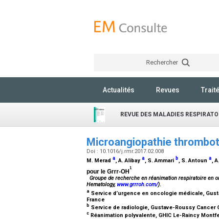
Rechercher
Actualités
Revues
Trait
REVUE DES MALADIES RESPIRATO
Microangiopathie thrombot
Doi : 10.1016/j.rmr.2017.02.008
a
a
b
a
M. Merad
, A. Alibay
, S. Ammari
, S. Antoun
, 
1
pour le Grrr-OH
Groupe de recherche en réanimation respiratoire en on
Hematology,
www.grrroh.com/
).
a
Service d’urgence en oncologie médicale, Gustav
France
b
Service de radiologie, Gustave-Roussy Cancer Ca
c
Réanimation polyvalente, GHIC Le-Raincy Montfe