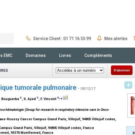
Service Client : 01 71 16 55 99
Mes alertes
Rechercher
és EMC
Domaines
Livres
Compléments
IRES
S'abonner
ique tumorale pulmonaire
- 08/12/17
c
c
c
,
⁎
A. Bouguerba
, S. Ayed
, F. Vincent
co-hématologie (Group for research in respiratory intensive care in Onco-
e-Roussy Cancer Campus Grand Paris, Villejuif, 94805 Villejuif cedex,
mpus Grand Paris, Villejuif, 94805 Villejuif cedex, France
rmeil, 93370 Montfermeil, France
B