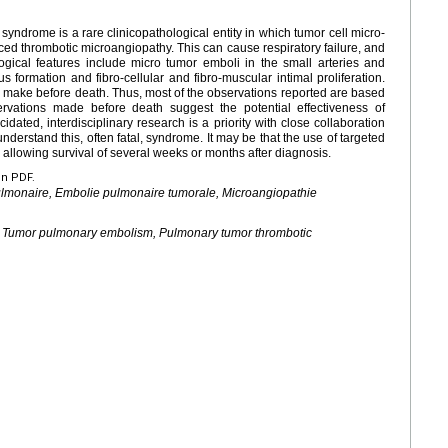
ndrome is a rare clinicopathological entity in which tumor cell micro-
ced thrombotic microangiopathy. This can cause respiratory failure, and
ological features include micro tumor emboli in the small arteries and
s formation and fibro-cellular and fibro-muscular intimal proliferation.
to make before death. Thus, most of the observations reported are based
rvations made before death suggest the potential effectiveness of
ated, interdisciplinary research is a priority with close collaboration
nderstand this, often fatal, syndrome. It may be that the use of targeted
 allowing survival of several weeks or months after diagnosis.
en PDF.
pulmonaire, Embolie pulmonaire tumorale, Microangiopathie
, Tumor pulmonary embolism, Pulmonary tumor thrombotic