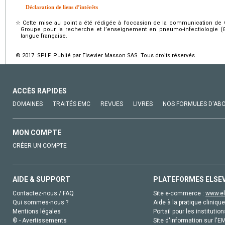
Déclaration de liens d’intérêts
☆
Cette mise au point a été rédigée à l’occasion de la communication de C
Groupe pour la recherche et l’enseignement en pneumo-infectiologie (
langue française.
© 2017 SPLF. Publié par Elsevier Masson SAS. Tous droits réservés.
ACCÈS RAPIDES
DOMAINES
TRAITÉS EMC
REVUES
LIVRES
NOS FORMULES D'AB
MON COMPTE
CRÉER UN COMPTE
AIDE & SUPPORT
PLATEFORMES ELSE
Contactez-nous / FAQ
Site e-commerce :
www.el
Qui sommes-nous ?
Aide à la pratique clinique
Mentions légales
Portail pour les institution
© - Avertissements
Site d'information sur l'E