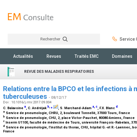
Rechercher
Service C
Rechercher
Actualités
Revues
Traités EMC
Domaines
REVUE DES MALADIES RESPIRATOIRES
Relations entre la BPCO et les infections à
tuberculeuses
- 08/12/17
Doi : 10.1016/j.rmr.2017.09.004
a
b
,
⁎
a
,
c
d
C. Balavoine
, C. Andréjak
, S. Marchand-Adam
, F.X. Blanc
a
Service de pneumologie, CHRU, 2, boulevard Tonnellé, 37000 Tours, France
b
Service de pneumologie, CHU, 2, place Victor-Pauchet, 80080 Amiens, France
c
Inserm U1100, faculté de médecine de Tours, université François-Rabelais, 37
d
Service de pneumologie, l'institut du thorax, CHU, hôpital G.-et R.-Laennec, b
France