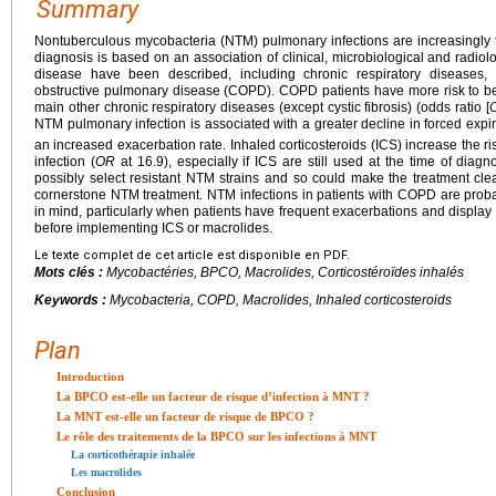
Summary
Nontuberculous mycobacteria (NTM) pulmonary infections are increasingly 
diagnosis is based on an association of clinical, microbiological and radiolo
disease have been described, including chronic respiratory diseases, 
obstructive pulmonary disease (COPD). COPD patients have more risk to be
main other chronic respiratory diseases (except cystic fibrosis) (odds ratio [
NTM pulmonary infection is associated with a greater decline in forced exp
an increased exacerbation rate. Inhaled corticosteroids (ICS) increase the
infection (
OR
at 16.9), especially if ICS are still used at the time of diag
possibly select resistant NTM strains and so could make the treatment clea
cornerstone NTM treatment. NTM infections in patients with COPD are prob
in mind, particularly when patients have frequent exacerbations and display 
before implementing ICS or macrolides.
Le texte complet de cet article est disponible en PDF.
Mots clés :
Mycobactéries, BPCO, Macrolides, Corticostéroïdes inhalés
Keywords :
Mycobacteria, COPD, Macrolides, Inhaled corticosteroids
Plan
Introduction
La BPCO est-elle un facteur de risque d’infection à MNT ?
La MNT est-elle un facteur de risque de BPCO ?
Le rôle des traitements de la BPCO sur les infections à MNT
La corticothérapie inhalée
Les macrolides
Conclusion