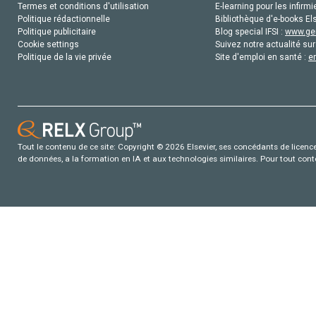
Termes et conditions d'utilisation
E-learning pour les infirmi
Politique rédactionnelle
Bibliothèque d'e-books Els
Politique publicitaire
Blog special IFSI :
www.gen
Cookie settings
Suivez notre actualité sur
Politique de la vie privée
Site d'emploi en santé :
e
Tout le contenu de ce site: Copyright © 2026 Elsevier, ses concédants de licence e
de données, a la formation en IA et aux technologies similaires. Pour tout con