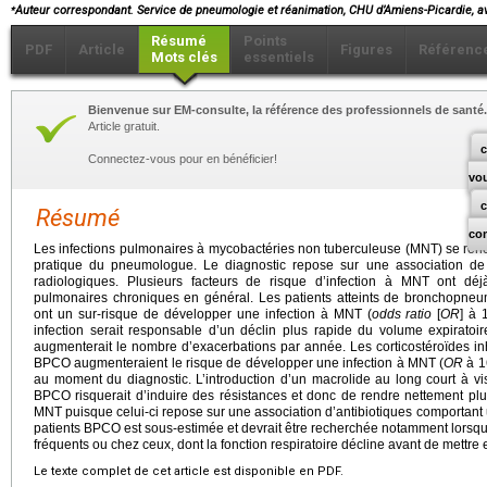
⁎
Auteur correspondant. Service de pneumologie et réanimation, CHU d’Amiens-Picardie, 
Résumé
Points
PDF
Article
Figures
Référenc
Mots clés
essentiels
Bienvenue sur EM-consulte, la référence des professionnels de santé.
Article gratuit.
c
Connectez-vous pour en bénéficier!
vo
Résumé
co
Les infections pulmonaires à mycobactéries non tuberculeuse (MNT) se renc
pratique du pneumologue. Le diagnostic repose sur une association de c
radiologiques. Plusieurs facteurs de risque d’infection à MNT ont dé
pulmonaires chroniques en général. Les patients atteints de bronchopne
ont un sur-risque de développer une infection à MNT (
odds ratio
[
OR
] à 
infection serait responsable d’un déclin plus rapide du volume expirat
augmenterait le nombre d’exacerbations par année. Les corticostéroïdes inh
BPCO augmenteraient le risque de développer une infection à MNT (
OR
à 16
au moment du diagnostic. L’introduction d’un macrolide au long court à vis
BPCO risquerait d’induire des résistances et donc de rendre nettement plus d
MNT puisque celui-ci repose sur une association d’antibiotiques comportant 
patients BPCO est sous-estimée et devrait être recherchée notamment lorsqu
fréquents ou chez ceux, dont la fonction respiratoire décline avant de mettr
Le texte complet de cet article est disponible en PDF.