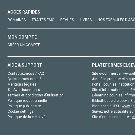
ACCÈS RAPIDES
DOMAINES
TRAITÉS EMC
REVUES
LIVRES
NOS FORMULES D'AB
MON COMPTE
CRÉER UN COMPTE
AIDE & SUPPORT
PLATEFORMES ELSE
Contactez-nous / FAQ
Site e-commerce :
www.el
Qui sommes-nous ?
Aide à la pratique clinique
Mentions légales
Portail pour les institution
© - Avertissements
Site d'information sur l'E
Termes et conditions d'utilisation
E-learning pour les infirmi
Politique rédactionnelle
Bibliothèque d'e-books Els
Politique publicitaire
Blog special IFSI :
www.gen
Cookie settings
Suivez notre actualité sur
Politique de la vie privée
Site d'emploi en santé :
e