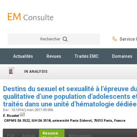
Rechercher
Service C
Rechercher
Actualités
Revues
Traités EMC
Domaines
IN ANALYSIS
Destins du sexuel et sexualité à l’épreuve d
qualitative d’une population d’adolescents e
traités dans une unité d’hématologie dédié
Doi : 10.1016/j.inan.2017.09.006
É. Ricadat
CRPMS EA 3522, IUH EA 3518, université Paris Diderot, 75013 Paris, France
Résumé
PDF
Article
Références