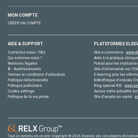
MON COMPTE
CRÉER UN COMPTE
AIDE & SUPPORT
PLATEFORMES ELSE
Contactez-nous / FAQ
Site e-commerce :
www.el
Qui sommes-nous ?
Aide à la pratique clinique
Mentions légales
Portail pour les institution
© - Avertissements
Site d'information sur l'E
Termes et conditions d'utilisation
E-learning pour les infirmi
Politique rédactionnelle
Bibliothèque d'e-books Els
Politique publicitaire
Blog special IFSI :
www.gen
Cookie settings
Suivez notre actualité sur
Politique de la vie privée
Site d'emploi en santé :
e
Tout le contenu de ce site: Copyright © 2026 Elsevier, ses concédants de licence e