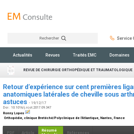
Rechercher
Service C
Rechercher
Actualités
Revues
Traités EMC
Domaines
REVUE DE CHIRURGIE ORTHOPÉDIQUE ET TRAUMATOLOGIQUE
Retour d’expérience sur cent premières lig
anatomiques latérales de cheville sous arth
astuces
- 19/12/17
Doi : 10.1016/j.rcot.2017.09.347
Ronny Lopes
Orthopédie, clinique Bretéché/Polyclinique de l’Atlantique, Nantes, France
Résumé
PDF
Article
Références