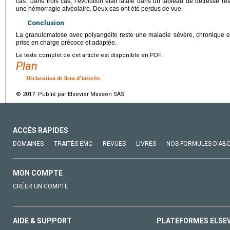
cas. Dans trois cas, l’évolution était fatale dans un tableau de détresse r
une hémorragie alvéolaire. Deux cas ont été perdus de vue.
Conclusion
La granulomatose avec polyangéite reste une maladie sévère, chronique et 
prise en charge précoce et adaptée.
Le texte complet de cet article est disponible en PDF.
Plan
Déclaration de liens d’intérêts
© 2017 Publié par Elsevier Masson SAS.
ACCÈS RAPIDES
DOMAINES
TRAITÉS EMC
REVUES
LIVRES
NOS FORMULES D'AB
MON COMPTE
CRÉER UN COMPTE
AIDE & SUPPORT
PLATEFORMES ELSE