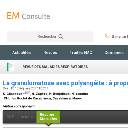
Rechercher
Service C
Rechercher
Actualités
Revues
Traités EMC
Domaines
REVUE DES MALADIES RESPIRATOIRES
La granulomatose avec polyangéite : à prop
Doi : 10.1016/j.rmr.2017.10.267
⁎
K. Chaanoun
, N. Zaghba, H. Benjelloun, N. Yassine
CHU Ibn Rochd de Casablanca, Casablanca, Maroc
⁎
Auteur correspondant.
Résumé
PDF
Article
Mots clés