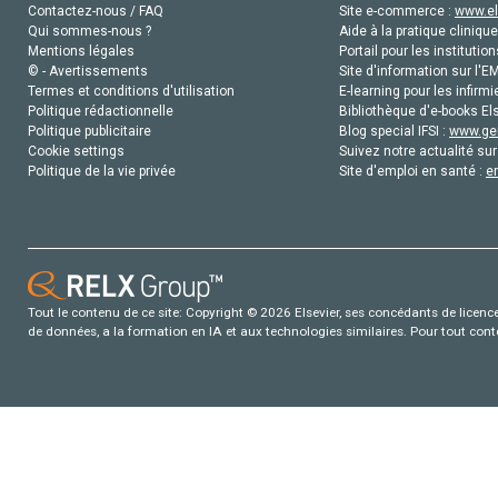
Contactez-nous / FAQ
Site e-commerce :
www.el
Qui sommes-nous ?
Aide à la pratique clinique
Mentions légales
Portail pour les institution
© - Avertissements
Site d'information sur l'E
Termes et conditions d'utilisation
E-learning pour les infirmi
Politique rédactionnelle
Bibliothèque d'e-books Els
Politique publicitaire
Blog special IFSI :
www.gen
Cookie settings
Suivez notre actualité sur
Politique de la vie privée
Site d'emploi en santé :
e
Tout le contenu de ce site: Copyright © 2026 Elsevier, ses concédants de licence e
de données, a la formation en IA et aux technologies similaires. Pour tout con