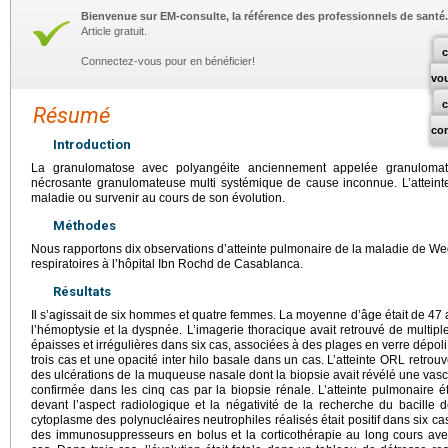
Bienvenue sur EM-consulte, la référence des professionnels de santé.
Article gratuit.
c
Connectez-vous pour en bénéficier!
vo
Résumé
co
Introduction
La granulomatose avec polyangéite anciennement appelée granulomat
nécrosante granulomateuse multi systémique de cause inconnue. L’atteinte
maladie ou survenir au cours de son évolution.
Méthodes
Nous rapportons dix observations d’atteinte pulmonaire de la maladie de We
respiratoires à l’hôpital Ibn Rochd de Casablanca.
Résultats
Il s’agissait de six hommes et quatre femmes. La moyenne d’âge était de 47 a
l’hémoptysie et la dyspnée. L’imagerie thoracique avait retrouvé de multipl
épaisses et irrégulières dans six cas, associées à des plages en verre dépol
trois cas et une opacité inter hilo basale dans un cas. L’atteinte ORL retro
des ulcérations de la muqueuse nasale dont la biopsie avait révélé une vascul
confirmée dans les cinq cas par la biopsie rénale. L’atteinte pulmonaire 
devant l’aspect radiologique et la négativité de la recherche du bacille
cytoplasme des polynucléaires neutrophiles réalisés était positif dans six cas
des immunosuppresseurs en bolus et la corticothérapie au long cours avec