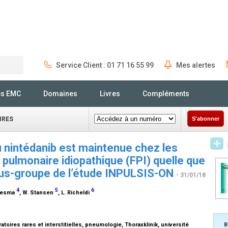
Service Client : 01 71 16 55 99
Mes alertes
Rechercher
és EMC
Domaines
Livres
Compléments
IRES
S'abonner
u nintédanib est maintenue chez les
e pulmonaire idiopathique (FPI) quelle que
sous-groupe de l’étude INPULSIS-ON
- 31/01/18
4
5
6
aresma
, W. Stansen
, L. Richeldi
toires rares et interstitielles, pneumologie, Thoraxklinik, université
B