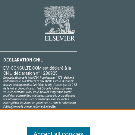
DÉCLARATION CNIL
EM-CONSULTE.COM est déclaré à la
CNIL, déclaration n° 1286925.
En application de la loi nº78-17 du 6 janvier 1978 relative à
l'informatique, aux fichiers et aux libertés, vous disposez
des droits d'opposition (art.26 de la loi), d'accès (art.34 à 38
de la loi), et de rectification (art.36 de la loi) des données
vous concernant. Ainsi, vous pouvez exiger que soient
rectifiées, complétées, clarifiées, mises à jour ou effacées
les informations vous concernant qui sont inexactes,
incomplètes, équivoques, périmées ou dont la collecte ou
l'utilisation ou la conservation est interdite.
Les informations personnelles concernant les visiteurs de
notre site, y compris leur identité, sont confidentielles.
Le responsable du site s'engage sur l'honneur à respecter
les conditions légales de confidentialité applicables en
France et à ne pas divulguer ces informations à des tiers.
Accept all cookies