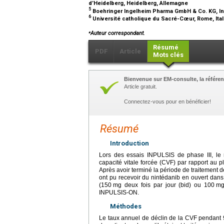
d’Heidelberg, Heidelberg, Allemagne
5
Boehringer Ingelheim Pharma GmbH & Co. KG, I
6
Université catholique du Sacré-Cœur, Rome, Ita
⁎
Auteur correspondant.
Résumé
PDF
Article
Mots clés
Bienvenue sur EM-consulte, la référen
Article gratuit.
Connectez-vous pour en bénéficier!
Résumé
Introduction
Lors des essais INPULSIS de phase III, le n
capacité vitale forcée (CVF) par rapport au p
Après avoir terminé la période de traitement d
ont pu recevoir du nintédanib en ouvert dan
(150
mg deux fois par jour (bid) ou 100
mg
INPULSIS-ON.
Méthodes
Le taux annuel de déclin de la CVF pendan