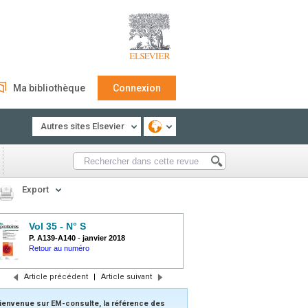
Ma bibliothèque
Connexion
Autres sites Elsevier
Export
Vol 35 - N° S
P. A139-A140
-
janvier 2018
Retour au numéro
Article précédent
|
Article suivant
ienvenue sur EM-consulte, la référence des