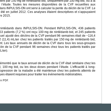
ement par 150
mg de nintédanib bid, uniquement par 100
mg bid, ou à la
l’étude. Toutes les mesures disponibles de la CVF recueillies aux
dans INPULSIS-ON ont servi à calculer la pente du déclin de la CVF. Le
été en juillet 2012. Ces analyses étaient descriptives et s’appuyaient
re 2015.
 le nintédanib dans INPULSIS-ON. Pendant INPULSIS-ON, 436 patients
53 patients (7,2 %) ont reçu 100
mg de nintédanib bid, et 245 patients
nuel ajusté des déclins de la CVF pendant 96 semaines était de −116,4
 (11,4) mL/an chez les patients traités par 150
mg de nintédanib bid,
nt. Les taux annuels de déclin de la CVF dans tous les sous-groupes
lin de la CVF pendant 96 semaines chez tous les patients traités par
L/an).
ntré que le taux annuel de déclin de la CVF était similaire chez les
d, 100
mg bid, ou les deux doses pendant l’étude. L’efficacité à long-
rogression de la maladie a été maintenue chez les patients atteints de
s étaient requises pour traiter les évènements indésirables.
en PDF.