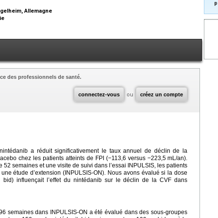
p
ngelheim, Allemagne
lie
ce des professionnels de santé.
connectez-vous
ou
créez un compte
intédanib a réduit significativement le taux annuel de déclin de la
lacebo chez les patients atteints de FPI (−113,6 versus −223,5
mL/an).
e 52 semaines et une visite de suivi dans l’essai INPULSIS, les patients
s une étude d’extension (INPULSIS-ON). Nous avons évalué si la dose
 bid) influençait l’effet du nintédanib sur le déclin de la CVF dans
t 96 semaines dans INPULSIS-ON a été évalué dans des sous-groupes