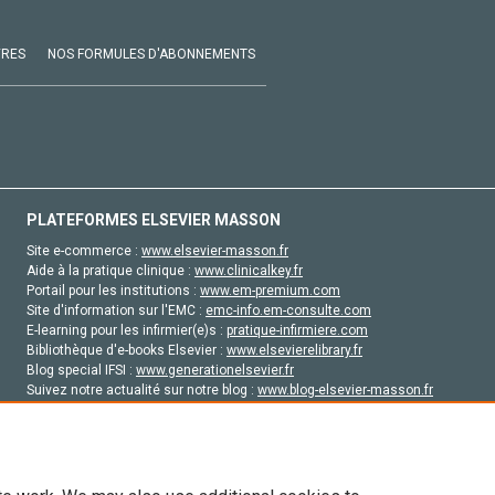
VRES
NOS FORMULES D'ABONNEMENTS
PLATEFORMES ELSEVIER MASSON
Site e-commerce :
www.elsevier-masson.fr
Aide à la pratique clinique :
www.clinicalkey.fr
Portail pour les institutions :
www.em-premium.com
Site d'information sur l'EMC :
emc-info.em-consulte.com
E-learning pour les infirmier(e)s :
pratique-infirmiere.com
Bibliothèque d'e-books Elsevier :
www.elsevierelibrary.fr
Blog special IFSI :
www.generationelsevier.fr
Suivez notre actualité sur notre blog :
www.blog-elsevier-masson.fr
Site d'emploi en santé :
emploisante.com