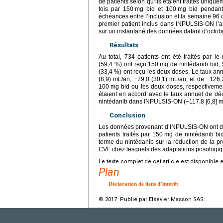
de patients selon qu’ils étaient traités uniqu
fois par 150
mg bid et 100
mg bid pendant 
échéances entre l’inclusion et la semaine 96 
premier patient inclus dans INPULSIS-ON l’a 
sur un instantané des données datant d’octob
Résultats
Au total, 734 patients ont été traités par
(59,4 %) ont reçu 150
mg de nintédanib bid, 
(33,4 %) ont reçu les deux doses. Le taux an
(8,9) mL/an, −79,0 (30,1) mL/an, et de −126,2
100
mg bid ou les deux doses, respectiveme
étaient en accord avec le taux annuel de déc
nintédanib dans INPULSIS-ON (−117,8 [6,8] m
Conclusion
Les données provenant d’INPULSIS-ON ont démo
patients traités par 150
mg de nintédanib bi
terme du nintédanib sur la réduction de la p
CVF chez lesquels des adaptations posologique
Le texte complet de cet article est disponible 
Plan
Déclaration de liens d’intérêt
© 2017 Publié par Elsevier Masson SAS.