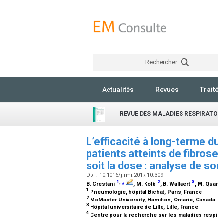
Rechercher
Actualités
Revues
Trait
REVUE DES MALADIES RESPIRATO
L’efficacité à long-terme d
patients atteints de fibros
soit la dose : analyse de 
Doi : 10.1016/j.rmr.2017.10.309
1
,
⁎
2
3
B. Crestani
, M. Kolb
, B. Wallaert
, M. Qu
1
Pneumologie, hôpital Bichat, Paris, France
2
McMaster University, Hamilton, Ontario, Canada
3
Hôpital universitaire de Lille, Lille, France
4
Centre pour la recherche sur les maladies respira