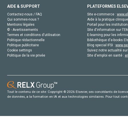
AIDE & SUPPORT
PLATEFORMES ELSE
Contactez-nous / FAQ
Site e-commerce :
www.el
Qui sommes-nous ?
Aide à la pratique clinique
Mentions légales
Portail pour les institution
© - Avertissements
Site d'information sur l'E
Termes et conditions d'utilisation
E-learning pour les infirmi
Politique rédactionnelle
Bibliothèque d'e-books Els
Politique publicitaire
Blog special IFSI :
www.gen
Cookie settings
Suivez notre actualité sur
Politique de la vie privée
Site d'emploi en santé :
e
Tout le contenu de ce site: Copyright © 2026 Elsevier, ses concédants de licence e
de données, a la formation en IA et aux technologies similaires. Pour tout con