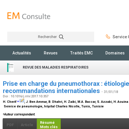
Rechercher
Service C
Rechercher
Actualités
Revues
Traités EMC
Domaines
REVUE DES MALADIES RESPIRATOIRES
Prise en charge du pneumothorax : étiologi
recommandations internationales
- 31/01/18
Doi : 10.1016/j.rmr.2017.10.357
⁎
H. Cherif
, J. Ben Ammar, B. Dhahri, H. Zaibi, M.A. Baccar, S. Azzabi, H. Aouina
Service de pneumologie, hôpital Charles Nicolle, Tunis, Tunisie
⁎
Auteur correspondant.
Résumé
PDF
Article
Mots clés