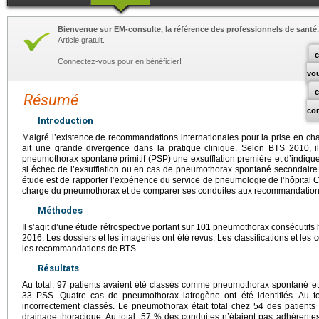
Bienvenue sur EM-consulte, la référence des professionnels de santé.
Article gratuit.
c
Connectez-vous pour en bénéficier!
vo
Résumé
co
Introduction
Malgré l’existence de recommandations internationales pour la prise en cha
ait une grande divergence dans la pratique clinique. Selon BTS 2010, i
pneumothorax spontané primitif (PSP) une exsufflation première et d’indiqu
si échec de l’exsufflation ou en cas de pneumothorax spontané secondaire
étude est de rapporter l’expérience du service de pneumologie de l’hôpital C
charge du pneumothorax et de comparer ses conduites aux recommandations
Méthodes
Il s’agit d’une étude rétrospective portant sur 101 pneumothorax consécutifs h
2016. Les dossiers et les imageries ont été revus. Les classifications et les
les recommandations de BTS.
Résultats
Au total, 97 patients avaient été classés comme pneumothorax spontané et
33 PSS. Quatre cas de pneumothorax iatrogène ont été identifiés. Au t
incorrectement classés. Le pneumothorax était total chez 54 des patients
drainage thoracique. Au total, 57 % des conduites n’étaient pas adhérent