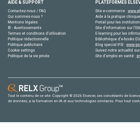
AIDE & SUPPORT
PLATEFORMES ELSE
Contactez-nous / FAQ
Site e-commerce :
www.el
Qui sommes-nous ?
Aide à la pratique clinique
Mentions légales
Portail pour les institution
© - Avertissements
Site d'information sur l'E
Termes et conditions d'utilisation
E-learning pour les infirmi
Politique rédactionnelle
Bibliothèque d'e-books Els
Politique publicitaire
Blog special IFSI :
www.gen
Cookie settings
Suivez notre actualité sur
Politique de la vie privée
Site d'emploi en santé :
e
Tout le contenu de ce site: Copyright © 2026 Elsevier, ses concédants de licence e
de données, a la formation en IA et aux technologies similaires. Pour tout con