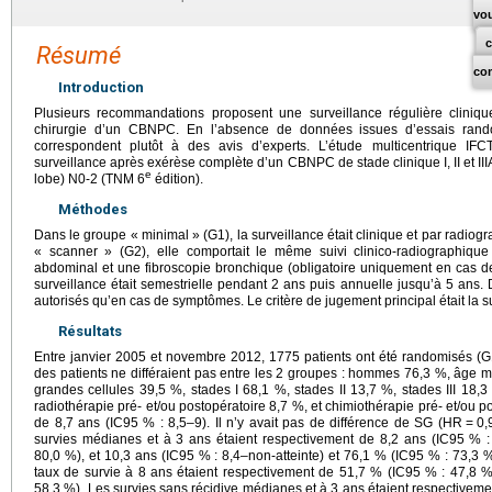
vo
Résumé
co
Introduction
Plusieurs recommandations proposent une surveillance régulière cliniq
chirurgie d’un CBNPC. En l’absence de données issues d’essais rand
correspondent plutôt à des avis d’experts. L’étude multicentrique 
surveillance après exérèse complète d’un CBNPC de stade clinique I, II et II
e
lobe) N0-2 (TNM 6
édition).
Méthodes
Dans le groupe « minimal » (G1), la surveillance était clinique et par radio
« scanner » (G2), elle comportait le même suivi clinico-radiographiq
abdominal et une fibroscopie bronchique (obligatoire uniquement en cas
surveillance était semestrielle pendant 2 ans puis annuelle jusqu’à 5 ans
autorisés qu’en cas de symptômes. Le critère de jugement principal était la s
Résultats
Entre janvier 2005 et novembre 2012, 1775 patients ont été randomisés (G1 
des patients ne différaient pas entre les 2 groupes : hommes 76,3 %, âge
grandes cellules 39,5 %, stades I 68,1 %, stades II 13,7 %, stades III 18,
radiothérapie pré- et/ou postopératoire 8,7 %, et chimiothérapie pré- et/ou p
de 8,7 ans (IC95 % : 8,5–9). Il n’y avait pas de différence de SG (HR
=
0,
survies médianes et à 3 ans étaient respectivement de 8,2 ans (IC95 % 
80,0 %), et 10,3 ans (IC95 % : 8,4–non-atteinte) et 76,1 % (IC95 % : 73,3 
taux de survie à 8 ans étaient respectivement de 51,7 % (IC95 % : 47,8
58,3 %). Les survies sans récidive médianes et à 3 ans étaient respectiveme