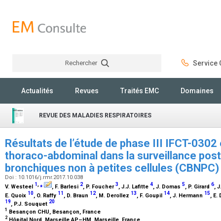
Rechercher
Service C
Rechercher
Actualités
Revues
Traités EMC
Domaines
REVUE DES MALADIES RESPIRATOIRES
Résultats de l’étude de phase III IFCT-0302
thoraco-abdominal dans la surveillance pos
bronchiques non à petites cellules (CBNPC
Doi : 10.1016/j.rmr.2017.10.038
1
,
⁎
2
3
4
5
6
V. Westeel
, F. Barlesi
, P. Foucher
, J.J. Lafitte
, J. Domas
, P. Girard
, 
10
11
12
13
14
15
E. Quoix
, O. Raffy
, D. Braun
, M. Derollez
, F. Goupil
, J. Hermann
, E.
19
20
, P.J. Souquet
1
Besançon CHU, Besançon, France
2
Hôpital Nord, Marseille AP–HM, Marseille, France