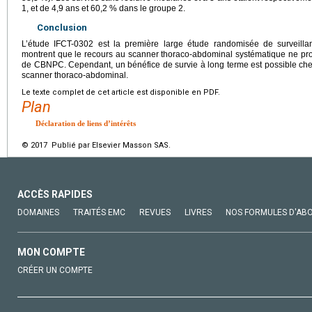
1, et de 4,9 ans et 60,2 % dans le groupe 2.
Conclusion
L’étude IFCT-0302 est la première large étude randomisée de surveill
montrent que le recours au scanner thoraco-abdominal systématique ne pro
de CBNPC. Cependant, un bénéfice de survie à long terme est possible chez
scanner thoraco-abdominal.
Le texte complet de cet article est disponible en PDF.
Plan
Déclaration de liens d’intérêts
© 2017 Publié par Elsevier Masson SAS.
ACCÈS RAPIDES
DOMAINES
TRAITÉS EMC
REVUES
LIVRES
NOS FORMULES D'AB
MON COMPTE
CRÉER UN COMPTE