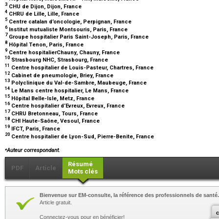
3
CHU de Dijon, Dijon, France
4
CHRU de Lille, Lille, France
5
Centre catalan d’oncologie, Perpignan, France
6
Institut mutualiste Montsouris, Paris, France
7
Groupe hospitalier Paris Saint-Joseph, Paris, France
8
Hôpital Tenon, Paris, France
9
Centre hospitalierChauny, Chauny, France
10
Strasbourg NHC, Strasbourg, France
11
Centre hospitalier de Louis-Pasteur, Chartres, France
12
Cabinet de pneumologie, Briey, France
13
Polyclinique du Val-de-Sambre, Maubeuge, France
14
Le Mans centre hospitalier, Le Mans, France
15
Hôpital Belle-Isle, Metz, France
16
Centre hospitalier d’Evreux, Evreux, France
17
CHRU Bretonneau, Tours, France
18
CHI Haute-Saône, Vesoul, France
19
IFCT, Paris, France
20
Centre hospitalier de Lyon-Sud, Pierre-Benite, France
⁎
Auteur correspondant.
Résumé
PDF
Article
Mots clés
Bienvenue sur EM-consulte, la référence des professionnels de santé.
Article gratuit.
c
Connectez-vous pour en bénéficier!