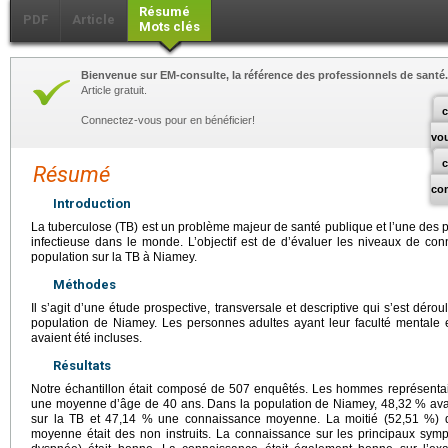
Résumé
PDF
Article
Mots clés
Bienvenue sur EM-consulte, la référence des professionnels de santé.
Article gratuit.
c
Connectez-vous pour en bénéficier!
vo
Résumé
co
Introduction
La tuberculose (TB) est un problème majeur de santé publique et l’une des 
infectieuse dans le monde. L’objectif est de d’évaluer les niveaux de conn
population sur la TB à Niamey.
Méthodes
Il s’agit d’une étude prospective, transversale et descriptive qui s’est déro
population de Niamey. Les personnes adultes ayant leur faculté mentale e
avaient été incluses.
Résultats
Notre échantillon était composé de 507 enquêtés. Les hommes représentaie
une moyenne d’âge de 40 ans. Dans la population de Niamey, 48,32 % av
sur la TB et 47,14 % une connaissance moyenne. La moitié (52,51 %) 
moyenne était des non instruits. La connaissance sur les principaux sym