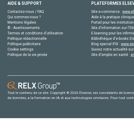
AIDE & SUPPORT
PLATEFORMES ELSE
Contactez-nous / FAQ
Site e-commerce :
www.el
Qui sommes-nous ?
Aide à la pratique clinique
Mentions légales
Portail pour les institution
© - Avertissements
Site d'information sur l'E
Termes et conditions d'utilisation
E-learning pour les infirmi
Politique rédactionnelle
Bibliothèque d'e-books Els
Politique publicitaire
Blog special IFSI :
www.gen
Cookie settings
Suivez notre actualité sur
Politique de la vie privée
Site d'emploi en santé :
e
Tout le contenu de ce site: Copyright © 2026 Elsevier, ses concédants de licence e
de données, a la formation en IA et aux technologies similaires. Pour tout con