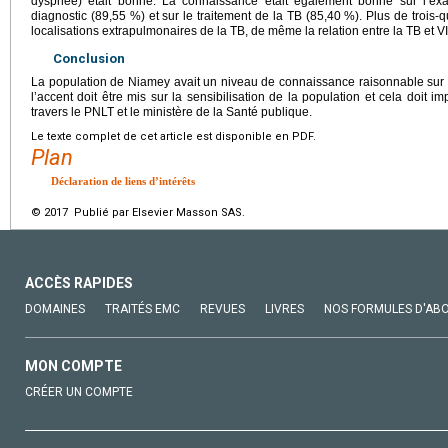
dyspnée) était bonne. La connaissance était également bonne sur l’
diagnostic (89,55 %) et sur le traitement de la TB (85,40 %). Plus de trois-
localisations extrapulmonaires de la TB, de même la relation entre la TB et V
Conclusion
La population de Niamey avait un niveau de connaissance raisonnable sur la
l’accent doit être mis sur la sensibilisation de la population et cela doit i
travers le PNLT et le ministère de la Santé publique.
Le texte complet de cet article est disponible en PDF.
Plan
Déclaration de liens d’intérêts
© 2017 Publié par Elsevier Masson SAS.
ACCÈS RAPIDES
DOMAINES
TRAITÉS EMC
REVUES
LIVRES
NOS FORMULES D'AB
MON COMPTE
CRÉER UN COMPTE