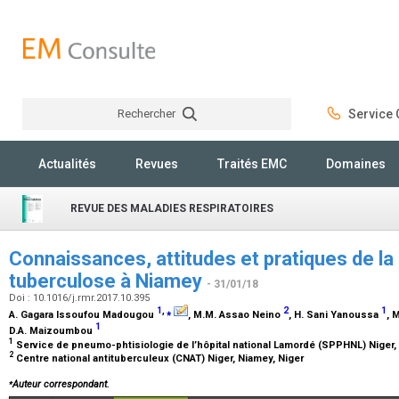
Rechercher
Service C
Rechercher
Actualités
Revues
Traités EMC
Domaines
REVUE DES MALADIES RESPIRATOIRES
Connaissances, attitudes et pratiques de la 
tuberculose à Niamey
- 31/01/18
Doi : 10.1016/j.rmr.2017.10.395
1
,
⁎
2
1
A. Gagara Issoufou Madougou
, M.M. Assao Neino
, H. Sani Yanoussa
, 
1
D.A. Maizoumbou
1
Service de pneumo-phtisiologie de l’hôpital national Lamordé (SPPHNL) Niger,
2
Centre national antituberculeux (CNAT) Niger, Niamey, Niger
⁎
Auteur correspondant.