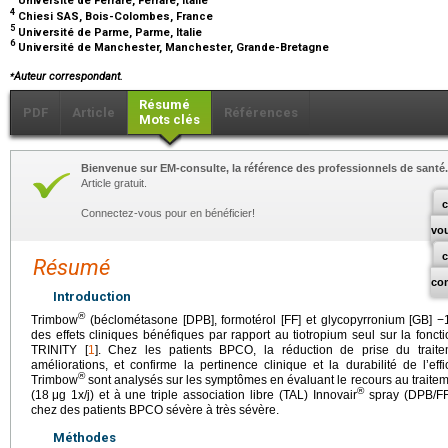
Université de Ferrare, Ferrare, Italie
4
Chiesi SAS, Bois-Colombes, France
5
Université de Parme, Parme, Italie
6
Université de Manchester, Manchester, Grande-Bretagne
⁎
Auteur correspondant.
Résumé
PDF
Article
Références
Mots clés
Bienvenue sur EM-consulte, la référence des professionnels de santé.
Article gratuit.
c
Connectez-vous pour en bénéficier!
vo
Résumé
co
Introduction
®
Trimbow
(béclométasone [DPB], formotérol [FF] et glycopyrronium [GB] −
des effets cliniques bénéfiques par rapport au tiotropium seul sur la fonc
TRINITY [
1
]. Chez les patients BPCO, la réduction de prise du trai
améliorations, et confirme la pertinence clinique et la durabilité de l’ef
®
Trimbow
sont analysés sur les symptômes en évaluant le recours au traitem
®
(18
μg 1x/j) et à une triple association libre (TAL) Innovair
spray (DPB/FF
chez des patients BPCO sévère à très sévère.
Méthodes