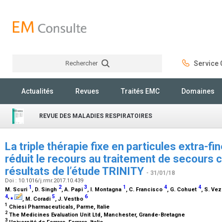
Rechercher
Service C
Rechercher
Actualités
Revues
Traités EMC
Domaines
REVUE DES MALADIES RESPIRATOIRES
La triple thérapie fixe en particules extra-f
réduit le recours au traitement de secours 
résultats de l’étude TRINITY
- 31/01/18
Doi : 10.1016/j.rmr.2017.10.439
1
2
3
1
4
4
M. Scuri
, D. Singh
, A. Papi
, I. Montagna
, C. Francisco
, G. Cohuet
, S. Ve
4
,
⁎
5
6
, M. Coradi
, J. Vestbo
1
Chiesi Pharmaceuticals, Parme, Italie
2
The Medicines Evaluation Unit Ltd, Manchester, Grande-Bretagne
3