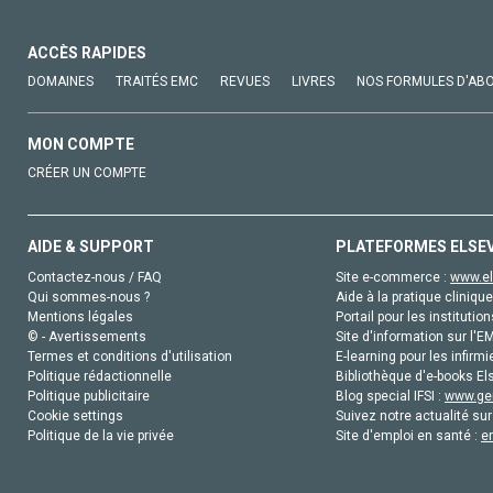
ACCÈS RAPIDES
DOMAINES
TRAITÉS EMC
REVUES
LIVRES
NOS FORMULES D'AB
MON COMPTE
CRÉER UN COMPTE
AIDE & SUPPORT
PLATEFORMES ELSE
Contactez-nous / FAQ
Site e-commerce :
www.el
Qui sommes-nous ?
Aide à la pratique clinique
Mentions légales
Portail pour les institution
© - Avertissements
Site d'information sur l'E
Termes et conditions d'utilisation
E-learning pour les infirmi
Politique rédactionnelle
Bibliothèque d'e-books Els
Politique publicitaire
Blog special IFSI :
www.gen
Cookie settings
Suivez notre actualité sur
Politique de la vie privée
Site d'emploi en santé :
e