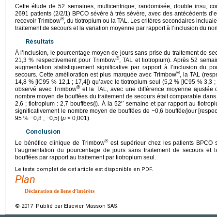
Cette étude de 52 semaines, multicentrique, randomisée, double insu, con
2691 patients (2/2/1) BPCO sévère à très sévère, avec des antécédents d’
®
recevoir Trimbow
, du tiotropium ou la TAL. Les critères secondaires incluai
traitement de secours et la variation moyenne par rapport à l’inclusion du no
Résultats
À l’inclusion, le pourcentage moyen de jours sans prise du traitement de s
®
21,3 % respectivement pour Trimbow
, TAL et tiotropium). Après 52 semai
augmentation statistiquement significative par rapport à l’inclusion du 
®
secours. Cette amélioration est plus marquée avec Trimbow
, la TAL (res
14,8 % [IC95 % 12,1 ; 17,4]) qu’avec le tiotropium seul (5,2 % [IC95 % 3,3 ; 
®
observé avec Trimbow
et la TAL, avec une différence moyenne ajustée d
nombre moyen de bouffées du traitement de secours était comparable dans
e
2,6 ; tiotropium : 2,7 bouffées/j). À la 52
semaine et par rapport au tiotrop
significativement le nombre moyen de bouffées de −0,6 bouffée/jour [respec
95 % −0,8 ; −0,5] (
p
<
0,001).
Conclusion
®
Le bénéfice clinique de Trimbow
est supérieur chez les patients BPCO 
l’augmentation du pourcentage de jours sans traitement de secours et l
bouffées par rapport au traitement par tiotropium seul.
Le texte complet de cet article est disponible en PDF.
Plan
Déclaration de liens d’intérêts
© 2017 Publié par Elsevier Masson SAS.