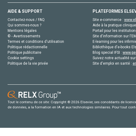
AIDE & SUPPORT
PLATEFORMES ELSE
Contactez-nous / FAQ
Site e-commerce :
www.el
Qui sommes-nous ?
Aide à la pratique clinique
Mentions légales
Portail pour les institution
© - Avertissements
Site d'information sur l'E
Termes et conditions d'utilisation
E-learning pour les infirmi
Politique rédactionnelle
Bibliothèque d'e-books Els
Politique publicitaire
Blog special IFSI :
www.gen
Cookie settings
Suivez notre actualité sur
Politique de la vie privée
Site d'emploi en santé :
e
Tout le contenu de ce site: Copyright © 2026 Elsevier, ses concédants de licence e
de données, a la formation en IA et aux technologies similaires. Pour tout con