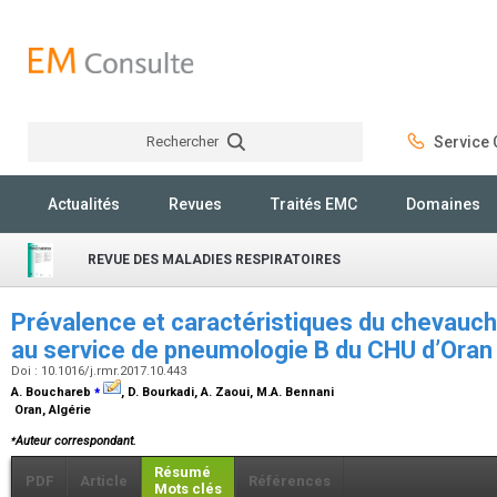
Rechercher
Service C
Rechercher
Actualités
Revues
Traités EMC
Domaines
REVUE DES MALADIES RESPIRATOIRES
Prévalence et caractéristiques du cheva
au service de pneumologie B du CHU d’Ora
Doi : 10.1016/j.rmr.2017.10.443
⁎
A. Bouchareb
, D. Bourkadi, A. Zaoui, M.A. Bennani
Oran, Algérie
⁎
Auteur correspondant.
Résumé
PDF
Article
Références
Mots clés