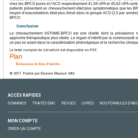
chez les BPCO pures et l’ACO respectivement 41,58 UPA et 45,83 UPA contr
patients présentant un chevauchement était plus symptomatique que les BP
moyen d’exacerbations était plus élevé dans le groupe ACO (2,5 par année)
BPCO.
Conclusion
Le chevauchement ASTHME-BPCO est une réalité dont la prévalence n’e
approche thérapeutique plus ciblée. Le regain d’intérêt par la communauté 
un pas en avant dans la caractérisation phénotypique et la recherche cliniq
Le texte complet de cet article est disponible en PDF.
Plan
Déclaration de liens d’intérêts
© 2017 Publié par Elsevier Masson SAS.
ACCÈS RAPIDES
DOMAINES
TRAITÉS EMC
REVUES
LIVRES
NOS FORMULES D'AB
MON COMPTE
CRÉER UN COMPTE