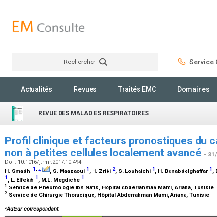
Rechercher
Service C
Rechercher
Actualités
Revues
Traités EMC
Domaines
REVUE DES MALADIES RESPIRATOIRES
Profil clinique et facteurs pronostiques du
non à petites cellules localement avancé
- 31
Doi : 10.1016/j.rmr.2017.10.494
1
,
⁎
1
2
1
1
H. Smadhi
, S. Maazaoui
, H. Zribi
, S. Louhaichi
, H. Benabdelghaffar
,
1
1
1
, L. Elfekih
, M.L. Megdiche
1
Service de Pneumologie Ibn Nafis, Hôpital Abderrahman Mami, Ariana, Tunisie
2
Service de Chirurgie Thoracique, Hôpital Abderrahman Mami, Ariana, Tunisie
⁎
Auteur correspondant.