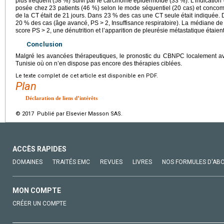
plus fréquent (58 %) suivi par le carcinome épidermoïde (33 %). L’indication
posée chez 23 patients (46 %) selon le mode séquentiel (20 cas) et concomita
de la CT était de 21
jours. Dans 23 % des cas une CT seule était indiquée. De
20 % des cas (âge avancé, PS
>
2, Insuffisance respiratoire). La médiane de 
score PS
>
2, une dénutrition et l’apparition de pleurésie métastatique étaie
Conclusion
Malgré les avancées thérapeutiques, le pronostic du CBNPC localement
Tunisie où on n’en dispose pas encore des thérapies ciblées.
Le texte complet de cet article est disponible en PDF.
Plan
Déclaration de liens d’intérêts
© 2017 Publié par Elsevier Masson SAS.
ACCÈS RAPIDES
DOMAINES
TRAITÉS EMC
REVUES
LIVRES
NOS FORMULES D'AB
MON COMPTE
CRÉER UN COMPTE