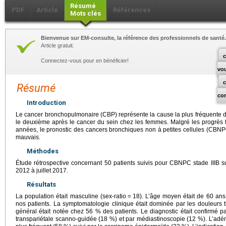
Résumé
PDF
Article
Références
Mots clés
Bienvenue sur EM-consulte, la référence des professionnels de santé.
Article gratuit.
c
Connectez-vous pour en bénéficier!
vo
Résumé
co
Introduction
Le cancer bronchopulmonaire (CBP) représente la cause la plus fréquente 
le deuxième après le cancer du sein chez les femmes. Malgré les progrès 
années, le pronostic des cancers bronchiques non à petites cellules (CBNPC
mauvais.
Méthodes
Étude rétrospective concernant 50 patients suivis pour CBNPC stade IIIB su
2012 à juillet 2017.
Résultats
La population était masculine (sex-ratio
=
18). L’âge moyen était de 60 ans
nos patients. La symptomatologie clinique était dominée par les douleurs th
général était notée chez 56 % des patients. Le diagnostic était confirmé p
transpariétale scanno-guidée (18 %) et par médiastinoscopie (12 %). L’adén