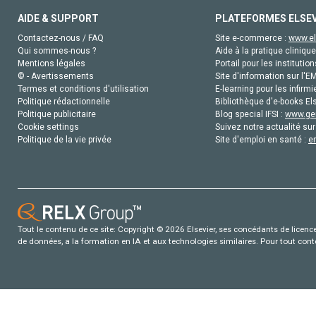
AIDE & SUPPORT
PLATEFORMES ELSE
Contactez-nous / FAQ
Site e-commerce :
www.el
Qui sommes-nous ?
Aide à la pratique clinique
Mentions légales
Portail pour les institution
© - Avertissements
Site d'information sur l'E
Termes et conditions d'utilisation
E-learning pour les infirmi
Politique rédactionnelle
Bibliothèque d'e-books Els
Politique publicitaire
Blog special IFSI :
www.gen
Cookie settings
Suivez notre actualité sur
Politique de la vie privée
Site d'emploi en santé :
e
Tout le contenu de ce site: Copyright © 2026 Elsevier, ses concédants de licence e
de données, a la formation en IA et aux technologies similaires. Pour tout con