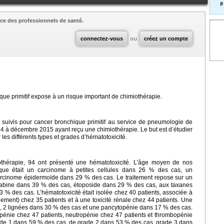
p
ce des professionnels de santé.
connectez-vous
ou
créez un compte
ue primitif expose à un risque important de chimiothérapie.
 suivis pour cancer bronchique primitif au service de pneumologie de
14 à décembre 2015 ayant reçu une chimiothérapie. Le but est d’étudier
 les différents types et grades d’hématotoxicité.
othérapie, 94 ont présenté une hématotoxicité. L’âge moyen de nos
gique était un carcinome à petites cellules dans 26 % des cas, un
cinome épidermoïde dans 29 % des cas. Le traitement repose sur un
itabine dans 39 % des cas, étoposide dans 29 % des cas, aux taxanes
 % des cas. L’hématotoxicité était isolée chez 40 patients, associée à
lement) chez 35 patients et à une toxicité rénale chez 44 patients. Une
, 2 lignées dans 30 % des cas et une pancytopénie dans 17 % des cas.
copénie chez 47 patients, neutropénie chez 47 patients et thrombopénie
grade 1 dans 59 % des cas, de grade 2 dans 53 % des cas, grade 3 dans