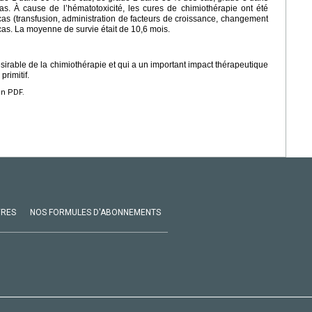
 À cause de l’hématotoxicité, les cures de chimiothérapie ont été
as (transfusion, administration de facteurs de croissance, changement
cas. La moyenne de survie était de 10,6 mois.
désirable de la chimiothérapie et qui a un important impact thérapeutique
rimitif.
en PDF.
VRES
NOS FORMULES D'ABONNEMENTS