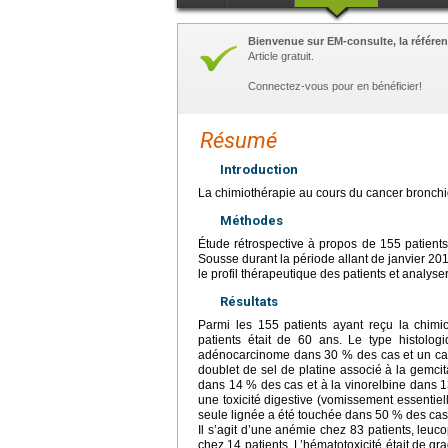
Bienvenue sur EM-consulte, la référen
Article gratuit.
Connectez-vous pour en bénéficier!
Résumé
Introduction
La chimiothérapie au cours du cancer bronchiq
Méthodes
Étude rétrospective à propos de 155 patients
Sousse durant la période allant de janvier 20
le profil thérapeutique des patients et analyser
Résultats
Parmi les 155 patients ayant reçu la chimi
patients était de 60 ans. Le type histolo
adénocarcinome dans 30 % des cas et un car
doublet de sel de platine associé à la gemc
dans 14 % des cas et à la vinorelbine dans 13
une toxicité digestive (vomissement essentiel
seule lignée a été touchée dans 50 % des cas
Il s’agit d’une anémie chez 83 patients, leu
chez 14 patients. L’hématotoxicité était de 