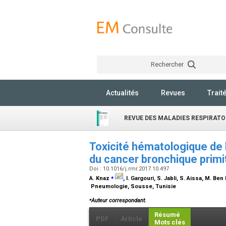
Rechercher
Actualités
Revues
Trait
REVUE DES MALADIES RESPIRATO
Toxicité hématologique de 
du cancer bronchique primi
Doi : 10.1016/j.rmr.2017.10.497
⁎
A. Knaz
, I. Gargouri, S. Jabli, S. Aissa, M. Be
Pneumologie, Sousse, Tunisie
⁎
Auteur correspondant.
Résumé
PDF
Article
Mots clés