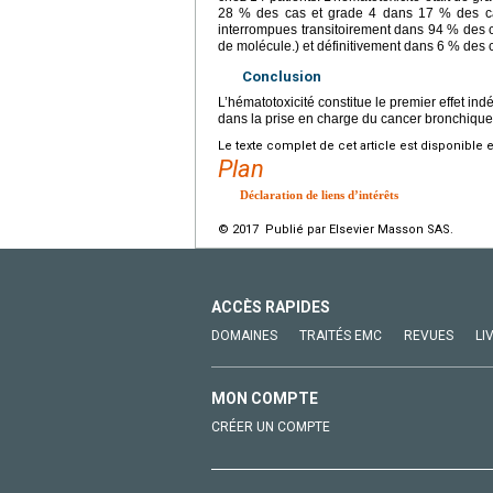
28 % des cas et grade 4 dans 17 % des cas.
interrompues transitoirement dans 94 % des c
de molécule.) et définitivement dans 6 % des 
Conclusion
L’hématotoxicité constitue le premier effet in
dans la prise en charge du cancer bronchique p
Le texte complet de cet article est disponible 
Plan
Déclaration de liens d’intérêts
© 2017 Publié par Elsevier Masson SAS.
ACCÈS RAPIDES
DOMAINES
TRAITÉS EMC
REVUES
LI
MON COMPTE
CRÉER UN COMPTE