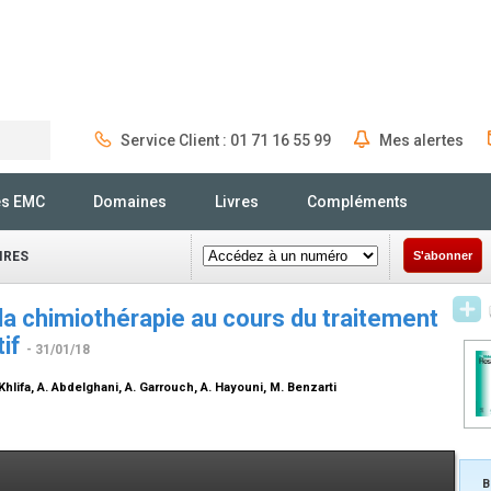
Service Client : 01 71 16 55 99
Mes alertes
Rechercher
és EMC
Domaines
Livres
Compléments
IRES
S'abonner
la chimiothérapie au cours du traitement
tif
- 31/01/18
n Khlifa, A. Abdelghani, A. Garrouch, A. Hayouni, M. Benzarti
B