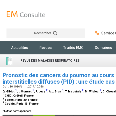
Rechercher
Service C
Rechercher
Actualités
Revues
Traités EMC
Domaines
REVUE DES MALADIES RESPIRATOIRES
Pronostic des cancers du poumon au cours
interstitielles diffuses (PID) : une étude ca
Doi : 10.1016/j.rmr.2017.10.046
1
1
2
3
2
2
Q. Gibiot
, I. Monnet
, P. Levy
, A.L. Brun
, T. Issoufaly
, M. Wislez
, C. Choua
1
CHIC, Créteil, France
2
Tenon, Paris 20, France
3
Cochin, Paris 13, France
⁎
Auteur correspondant.