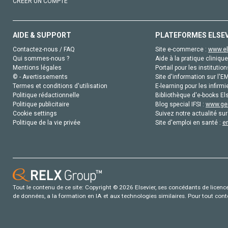
CRÉER UN COMPTE
AIDE & SUPPORT
PLATEFORMES ELSE
Contactez-nous / FAQ
Site e-commerce :
www.el
Qui sommes-nous ?
Aide à la pratique clinique
Mentions légales
Portail pour les institution
© - Avertissements
Site d'information sur l'E
Termes et conditions d'utilisation
E-learning pour les infirmi
Politique rédactionnelle
Bibliothèque d'e-books Els
Politique publicitaire
Blog special IFSI :
www.gen
Cookie settings
Suivez notre actualité sur
Politique de la vie privée
Site d'emploi en santé :
e
Tout le contenu de ce site: Copyright © 2026 Elsevier, ses concédants de licence e
de données, a la formation en IA et aux technologies similaires. Pour tout con