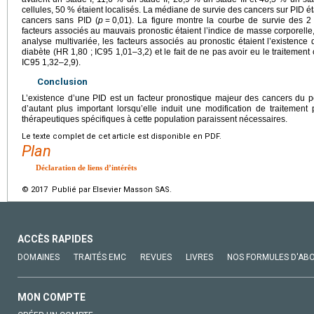
cellules, 50 % étaient localisés. La médiane de survie des cancers sur PID ét
cancers sans PID (
p
=
0,01). La figure montre la courbe de survie des 2 
facteurs associés au mauvais pronostic étaient l’indice de masse corporelle,
analyse multivariée, les facteurs associés au pronostic étaient l’existence
diabète (HR 1,80 ; IC95 1,01–3,2) et le fait de ne pas avoir eu le traitemen
IC95 1,32–2,9).
Conclusion
L’existence d’une PID est un facteur pronostique majeur des cancers du p
d’autant plus important lorsqu’elle induit une modification de traitemen
thérapeutiques spécifiques à cette population paraissent nécessaires.
Le texte complet de cet article est disponible en PDF.
Plan
Déclaration de liens d’intérêts
© 2017 Publié par Elsevier Masson SAS.
ACCÈS RAPIDES
DOMAINES
TRAITÉS EMC
REVUES
LIVRES
NOS FORMULES D'AB
MON COMPTE