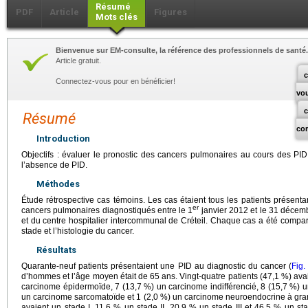
Résumé
PDF
Article
Figures
Mots clés
Bienvenue sur EM-consulte, la référence des professionnels de santé.
Article gratuit.
c
Connectez-vous pour en bénéficier!
vo
Résumé
co
Introduction
Objectifs : évaluer le pronostic des cancers pulmonaires au cours des PI
l’absence de PID.
Méthodes
Étude rétrospective cas témoins. Les cas étaient tous les patients présent
er
cancers pulmonaires diagnostiqués entre le 1
janvier 2012 et le 31 décembr
et du centre hospitalier intercommunal de Créteil. Chaque cas a été comparé
stade et l’histologie du cancer.
Résultats
Quarante-neuf patients présentaient une PID au diagnostic du cancer (
Fig.
d’hommes et l’âge moyen était de 65 ans. Vingt-quatre patients (47,1 %) av
carcinome épidermoïde, 7 (13,7 %) un carcinome indifférencié, 8 (15,7 %) un
un carcinome sarcomatoïde et 1 (2,0 %) un carcinome neuroendocrine à gra
avaient un stade I, 11,6 % un stade II, 20,9 % un stade III et 46,5 % un st