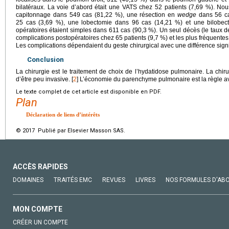
bilatéraux. La voie d’abord était une VATS chez 52 patients (7,69 %). No
capitonnage dans 549 cas (81,22 %), une résection en
wedge
dans 56 ca
25 cas (3,69 %), une lobectomie dans 96 cas (14,21 %) et une bilobec
opératoires étaient simples dans 611 cas (90,3 %). Un seul décès (le taux de 
complications postopératoires chez 65 patients (9,7 %) et les plus fréquentes 
Les complications dépendaient du geste chirurgical avec une différence signif
Conclusion
La chirurgie est le traitement de choix de l’hydatidose pulmonaire. La chir
d’être peu invasive. [
2
] L’économie du parenchyme pulmonaire est la règle a
Le texte complet de cet article est disponible en PDF.
Plan
Déclaration de liens d’intérêts
© 2017 Publié par Elsevier Masson SAS.
ACCÈS RAPIDES
DOMAINES
TRAITÉS EMC
REVUES
LIVRES
NOS FORMULES D'AB
MON COMPTE
CRÉER UN COMPTE