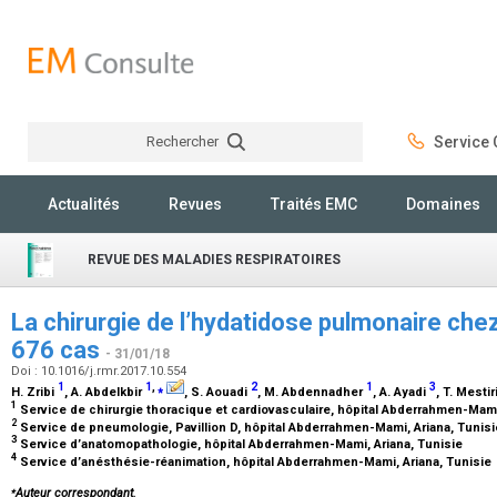
Rechercher
Service C
Rechercher
Actualités
Revues
Traités EMC
Domaines
REVUE DES MALADIES RESPIRATOIRES
La chirurgie de l’hydatidose pulmonaire che
676 cas
- 31/01/18
Doi : 10.1016/j.rmr.2017.10.554
1
1
,
⁎
2
1
3
H. Zribi
, A. Abdelkbir
, S. Aouadi
, M. Abdennadher
, A. Ayadi
, T. Mestir
1
Service de chirurgie thoracique et cardiovasculaire, hôpital Abderrahmen-Mami
2
Service de pneumologie, Pavillion D, hôpital Abderrahmen-Mami, Ariana, Tunis
3
Service d’anatomopathologie, hôpital Abderrahmen-Mami, Ariana, Tunisie
4
Service d’anésthésie-réanimation, hôpital Abderrahmen-Mami, Ariana, Tunisie
⁎
Auteur correspondant.