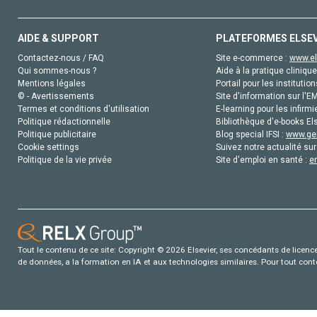
AIDE & SUPPORT
PLATEFORMES ELSE
Contactez-nous / FAQ
Site e-commerce :
www.el
Qui sommes-nous ?
Aide à la pratique clinique
Mentions légales
Portail pour les institution
© - Avertissements
Site d'information sur l'E
Termes et conditions d'utilisation
E-learning pour les infirmi
Politique rédactionnelle
Bibliothèque d'e-books Els
Politique publicitaire
Blog special IFSI :
www.gen
Cookie settings
Suivez notre actualité sur
Politique de la vie privée
Site d'emploi en santé :
e
Tout le contenu de ce site: Copyright © 2026 Elsevier, ses concédants de licence e
de données, a la formation en IA et aux technologies similaires. Pour tout con