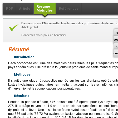
Résumé
PDF
Article
Références
Mots clés
Bienvenue sur EM-consulte, la référence des professionnels de santé.
Article gratuit.
c
Connectez-vous pour en bénéficier!
vo
Résumé
co
Introduction
L’échinococcose est l’une des maladies parasitaires les plus fréquentes ch
pays endémiques. Elle présente toujours un problème de santé mondial impor
Méthodes
ll s’agit d’une étude rétrospective menée sur les cas d’enfants opérés e
kystes hydatiques pulmonaires, en mettant l’accent sur les symptômes clini
d’intervention et les complications postopératoires.
Résultats
Pendant la période d’étude, 676 enfants ont été opérés pour kyste hydatiq
275 filles d’âge moyen de 11,9 ans. Les principaux symptômes étaient l’hémop
dyspnée et la fièvre. Une association à une hydatidose hépatique a été obse
que 566 patients (83,72 %) avaient un kyste hydatique pulmonaire isolé. Su
localisés dans le poumon droit, 312 (46,15 %) dans le poumon gauche et 1