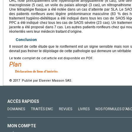
ORL note principalement une hypertrophie amygdalienne (6 cas), une dévia
macroglossie (5 cas), un voile du palais allongé (3 cas), un rétrognathisme
Une tétraplégie flasque a été notée dans un cas d’atteinte par SLA. Le SAO
des patients ronfleurs avec légère prédominance masculine (83 % de
traitement hygiéno-diététique a été indiqué dans tous les cas de SAOS lég
PPC a été indiqué chez tous les cas de SAOS sévère (23 cas). Un traitemen
jacente a été proposé dans 7 cas. Les autres patients ronfleurs chez qui n
réorientés vers leur médecin traitant d’origine.
Conclusion
Il ressort de cette étude que le ronflement est un signe sensible mais no
devrait pas freiner le dépistage de cette pathologie qui demeure un véritab
Le texte complet de cet article est disponible en PDF.
Plan
Déclaration de liens d’intérêts
© 2017 Publié par Elsevier Masson SAS.
ACCÈS RAPIDES
DOMAINES
TRAITÉS EMC
REVUES
LIVRES
NOS FORMULES D'AB
MON COMPTE