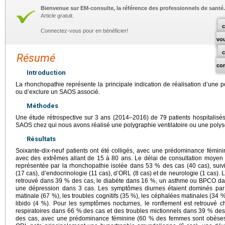
Bienvenue sur EM-consulte, la référence des professionnels de santé.
Article gratuit.
c
Connectez-vous pour en bénéficier!
vo
Résumé
co
Introduction
La rhonchopathie représente la principale indication de réalisation d’une po
ou d’exclure un SAOS associé.
Méthodes
Une étude rétrospective sur 3 ans (2014–2016) de 79 patients hospitalisé
SAOS chez qui nous avons réalisé une polygraphie ventilatoire ou une pol
Résultats
Soixante-dix-neuf patients ont été colligés, avec une prédominance fémi
avec des extrêmes allant de 15 à 80 ans. Le délai de consultation moyen es
représentée par la rhonchopathie isolée dans 53 % des cas (40 cas), suivi
(17 cas), d’endocrinologie (11 cas), d’ORL (8 cas) et de neurologie (1 cas). L
retrouvé dans 39 % des cas, le diabète dans 16 %, un asthme ou BPCO dan
une dépression dans 3 cas. Les symptômes diurnes étaient dominés par l
matinale (67 %), les troubles cognitifs (35 %), les céphalées matinales (34 %), 
libido (4 %). Pour les symptômes nocturnes, le ronflement est retrouvé c
respiratoires dans 66 % des cas et des troubles mictionnels dans 39 % des
des cas, avec une prédominance féminine (60 % des femmes sont obès