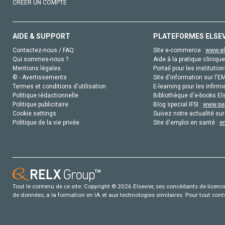
CRÉER UN COMPTE
AIDE & SUPPORT
PLATEFORMES ELSE
Contactez-nous / FAQ
Site e-commerce :
www.el
Qui sommes-nous ?
Aide à la pratique clinique
Mentions légales
Portail pour les institution
© - Avertissements
Site d'information sur l'E
Termes et conditions d'utilisation
E-learning pour les infirmi
Politique rédactionnelle
Bibliothèque d'e-books Els
Politique publicitaire
Blog special IFSI :
www.gen
Cookie settings
Suivez notre actualité sur
Politique de la vie privée
Site d'emploi en santé :
e
Tout le contenu de ce site: Copyright © 2026 Elsevier, ses concédants de licence e
de données, a la formation en IA et aux technologies similaires. Pour tout con