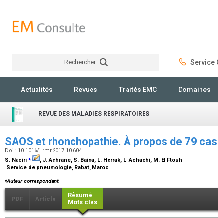
Rechercher
Service C
Rechercher
Actualités
Revues
Traités EMC
Domaines
REVUE DES MALADIES RESPIRATOIRES
SAOS et rhonchopathie. À propos de 79 ca
Doi : 10.1016/j.rmr.2017.10.604
⁎
S. Naciri
, J. Achrane, S. Baina, L. Herrak, L. Achachi, M. El Ftouh
Service de pneumologie, Rabat, Maroc
⁎
Auteur correspondant.
Résumé
PDF
Article
Mots clés