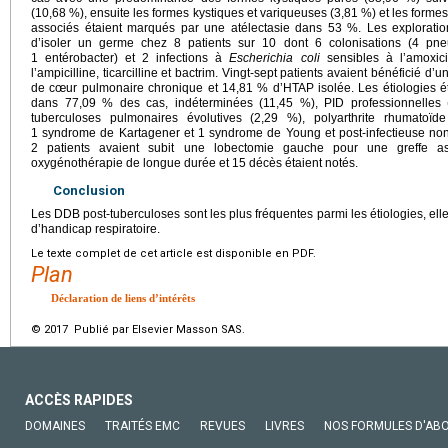
(10,68 %), ensuite les formes kystiques et variqueuses (3,81 %) et les forme
associés étaient marqués par une atélectasie dans 53 %. Les exploratio
d’isoler un germe chez 8 patients sur 10 dont 6 colonisations (4 pn
1 entérobacter) et 2 infections à
Escherichia coli
sensibles à l’amoxicil
l’ampicilline, ticarcilline et bactrim. Vingt-sept patients avaient bénéficié
de cœur pulmonaire chronique et 14,81 % d’HTAP isolée. Les étiologies ét
dans 77,09 % des cas, indéterminées (11,45 %), PID professionnelles 
tuberculoses pulmonaires évolutives (2,29 %), polyarthrite rhumatoïde
1 syndrome de Kartagener et 1 syndrome de Young et post-infectieuse non 
2 patients avaient subit une lobectomie gauche pour une greffe asp
oxygénothérapie de longue durée et 15 décès étaient notés.
Conclusion
Les DDB post-tuberculoses sont les plus fréquentes parmi les étiologies, elle
d’handicap respiratoire.
Le texte complet de cet article est disponible en PDF.
Plan
Déclaration de liens d’intérêts
© 2017 Publié par Elsevier Masson SAS.
ACCÈS RAPIDES
DOMAINES
TRAITÉS EMC
REVUES
LIVRES
NOS FORMULES D'AB