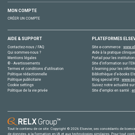
MON COMPTE
CRÉER UN COMPTE
AIDE & SUPPORT
PLATEFORMES ELSE
Contactez-nous / FAQ
Site e-commerce :
www.el
Qui sommes-nous ?
Aide à la pratique clinique
Mentions légales
Portail pour les institution
© - Avertissements
Site d'information sur l'E
Termes et conditions d'utilisation
E-learning pour les infirmi
Politique rédactionnelle
Bibliothèque d'e-books Els
Politique publicitaire
Blog special IFSI :
www.gen
Cookie settings
Suivez notre actualité sur
Politique de la vie privée
Site d'emploi en santé :
e
Tout le contenu de ce site: Copyright © 2026 Elsevier, ses concédants de licence e
de données, a la formation en IA et aux technologies similaires. Pour tout con