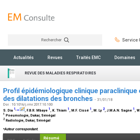
Rechercher
Service C
Rechercher
Actualités
Revues
Traités EMC
Domaines
REVUE DES MALADIES RESPIRATOIRES
Profil épidémiologique clinique paraclinique 
des dilatations des bronches
- 31/01/18
Doi : 10.1016/j.rmr.2017.10.100
1
,
⁎
1
1
1
2
1
S. Dia
, F.B.R. Mbaye
, K. Thiam
, M.F. Cissé
, M. Ly
, J.M.A.N. Sagne
, W
1
Pneumologie, Dakar, Sénégal
2
Radiologie, Dakar, Sénégal
⁎
Auteur correspondant.
Résumé