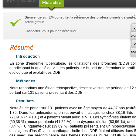
PDF
Article
Mots clés
Bienvenue sur EM-consulte, la référence des professionnels de santé.
Article gratuit.
c
Connectez-vous pour en bénéficier!
vo
Résumé
co
Introduction
En zone d’endémie tuberculose, les dilatations des bronches (DDB) cons
handicapant la qualité de vie des patients. Le but est de déterminer le profil
étiologique et évolutif des DDB.
Méthodes
Nous rapportons une étude rétrospective, descriptive sur une période de 
portant sur 131 patients présentant des DDB.
Résultats
Notre étude portait sur 131 patients avec un âge moyen de 44,87 ans (extrê
1,85. Dans les antécédents, on retrouvait un tabagisme chez 38,16 %(
n
77,09 % (
n
=
101) et 4 patients vivant avec le VIH. Les symptômes étaient
(50,38 %), muco-purulente (41,22 %), une dyspnée d’effort (83,96 %), une
(8,4 %). Cinquante-deux (39,69 %) patients présentaient un hippocratisme d
des signes d’insuffisance cardiaque droite. Les DDB étaient diffuses dans
cas avec une prédominance des formes kystiques pures (83,96 %) suivi