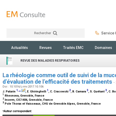
Rechercher
Service C
Rechercher
Actualités
Revues
Traités EMC
Domaines
REVUE DES MALADIES RESPIRATOIRES
La rhéologie comme outil de suivi de la muc
d’évaluation de l’efficacité des traitements
-
Doi : 10.1016/j.rmr.2017.10.106
1
,
⁎
1
2
3
3
J. Patarin
, E. Ghiringhelli
, C. Cracowski
, B. Camara
, S. Quétant
, C. B
1
Rheonova, Grenoble, France
2
Inserm, CIC1406, Grenoble, France
3
Pole Thorax et Vaisseaux, CHU de Grenoble Alpes, Grenoble, France
⁎
Auteur correspondant.