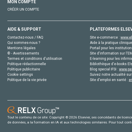
MON COMPTE
CRÉER UN COMPTE
AIDE & SUPPORT
PLATEFORMES ELSE
Contactez-nous / FAQ
Site e-commerce :
www.el
Qui sommes-nous ?
Aide à la pratique clinique
Mentions légales
Portail pour les institution
© - Avertissements
Site d'information sur l'E
Termes et conditions d'utilisation
E-learning pour les infirmi
Politique rédactionnelle
Bibliothèque d'e-books Els
Politique publicitaire
Blog special IFSI :
www.gen
Cookie settings
Suivez notre actualité sur
Politique de la vie privée
Site d'emploi en santé :
e
Tout le contenu de ce site: Copyright © 2026 Elsevier, ses concédants de licence e
de données, a la formation en IA et aux technologies similaires. Pour tout con