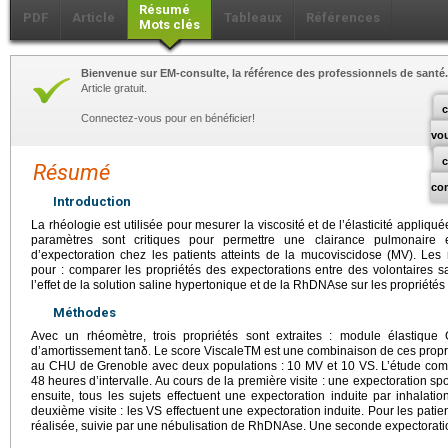
Résumé
PDF
Article
Tableaux
Références
Mots clés
Bienvenue sur EM-consulte, la référence des professionnels de santé.
Article gratuit.
c
Connectez-vous pour en bénéficier!
vo
Résumé
co
Introduction
La rhéologie est utilisée pour mesurer la viscosité et de l’élasticité appliqu
paramètres sont critiques pour permettre une clairance pulmonaire ef
d’expectoration chez les patients atteints de la mucoviscidose (MV). Les
pour : comparer les propriétés des expectorations entre des volontaires s
l’effet de la solution saline hypertonique et de la RhDNAse sur les propriété
Méthodes
Avec un rhéomètre, trois propriétés sont extraites : module élastique
d’amortissement tanδ. Le score ViscaleTM est une combinaison de ces propr
au CHU de Grenoble avec deux populations : 10 MV et 10 VS. L’étude comp
48
heures d’intervalle. Au cours de la première visite : une expectoration sp
ensuite, tous les sujets effectuent une expectoration induite par inhalati
deuxième visite : les VS effectuent une expectoration induite. Pour les pati
réalisée, suivie par une nébulisation de RhDNAse. Une seconde expectoratio