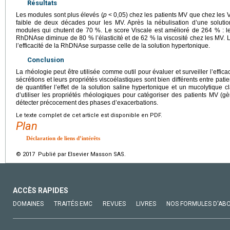
Résultats
Les modules sont plus élevés (
p
<
0,05) chez les patients MV que chez les 
faible de deux décades pour les MV. Après la nébulisation d’une soluti
modules qui chutent de 70 %. Le score Viscale est amélioré de 264 % : le 
RhDNAse diminue de 80 % l’élasticité et de 62 % la viscosité chez les MV. 
l’efficacité de la RhDNAse surpasse celle de la solution hypertonique.
Conclusion
La rhéologie peut être utilisée comme outil pour évaluer et surveiller l’effica
sécrétions et leurs propriétés viscoélastiques sont bien différents entre pat
de quantifier l’effet de la solution saline hypertonique et un mucolytique
d’utiliser les propriétés rhéologiques pour catégoriser des patients MV 
détecter précocement des phases d’exacerbations.
Le texte complet de cet article est disponible en PDF.
Plan
Déclaration de liens d’intérêts
© 2017 Publié par Elsevier Masson SAS.
ACCÈS RAPIDES
DOMAINES
TRAITÉS EMC
REVUES
LIVRES
NOS FORMULES D'AB