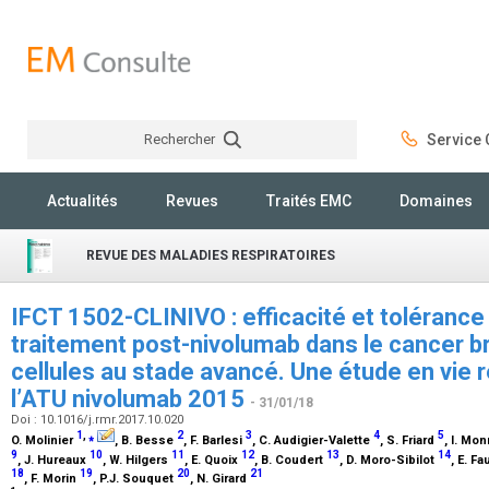
Rechercher
Service C
Rechercher
Actualités
Revues
Traités EMC
Domaines
REVUE DES MALADIES RESPIRATOIRES
IFCT 1502-CLINIVO : efficacité et tolérance
traitement post-nivolumab dans le cancer b
cellules au stade avancé. Une étude en vie r
l’ATU nivolumab 2015
- 31/01/18
Doi : 10.1016/j.rmr.2017.10.020
1
,
⁎
2
3
4
5
O. Molinier
, B. Besse
, F. Barlesi
, C. Audigier-Valette
, S. Friard
, I. Mo
9
10
11
12
13
14
, J. Hureaux
, W. Hilgers
, E. Quoix
, B. Coudert
, D. Moro-Sibilot
, E. F
18
19
20
21
, F. Morin
, P.J. Souquet
, N. Girard