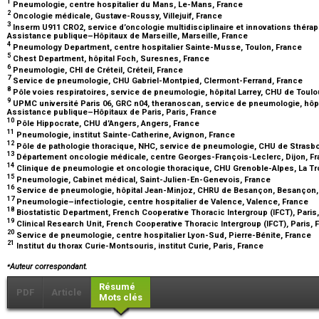
1
Pneumologie, centre hospitalier du Mans, Le-Mans, France
2
Oncologie médicale, Gustave-Roussy, Villejuif, France
3
Inserm U911 CRO2, service d’oncologie multidisciplinaire et innovations thérape
Assistance publique–Hôpitaux de Marseille, Marseille, France
4
Pneumology Department, centre hospitalier Sainte-Musse, Toulon, France
5
Chest Department, hôpital Foch, Suresnes, France
6
Pneumologie, CHI de Créteil, Créteil, France
7
Service de pneumologie, CHU Gabriel-Montpied, Clermont-Ferrand, France
8
Pôle voies respiratoires, service de pneumologie, hôpital Larrey, CHU de Toul
9
UPMC université Paris 06, GRC n04, theranoscan, service de pneumologie, hôpi
Assistance publique–Hôpitaux de Paris, Paris, France
10
Pôle Hippocrate, CHU d’Angers, Angers, France
11
Pneumologie, institut Sainte-Catherine, Avignon, France
12
Pôle de pathologie thoracique, NHC, service de pneumologie, CHU de Strasbo
13
Département oncologie médicale, centre Georges-François-Leclerc, Dijon, F
14
Clinique de pneumologie et oncologie thoracique, CHU Grenoble-Alpes, La T
15
Pneumologie, Cabinet médical, Saint-Julien-En-Genevois, France
16
Service de pneumologie, hôpital Jean-Minjoz, CHRU de Besançon, Besançon
17
Pneumologie–infectiologie, centre hospitalier de Valence, Valence, France
18
Biostatistic Department, French Cooperative Thoracic Intergroup (IFCT), Paris
19
Clinical Research Unit, French Cooperative Thoracic Intergroup (IFCT), Paris,
20
Service de pneumologie, centre hospitalier Lyon-Sud, Pierre-Bénite, France
21
Institut du thorax Curie-Montsouris, institut Curie, Paris, France
⁎
Auteur correspondant.
Résumé
PDF
Article
Mots clés