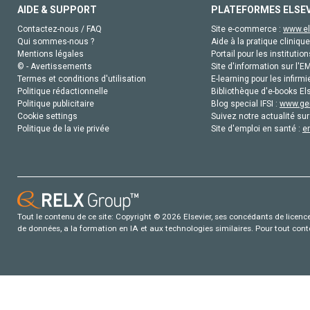
AIDE & SUPPORT
PLATEFORMES ELSE
Contactez-nous / FAQ
Site e-commerce :
www.el
Qui sommes-nous ?
Aide à la pratique clinique
Mentions légales
Portail pour les institution
© - Avertissements
Site d'information sur l'E
Termes et conditions d'utilisation
E-learning pour les infirmi
Politique rédactionnelle
Bibliothèque d'e-books Els
Politique publicitaire
Blog special IFSI :
www.gen
Cookie settings
Suivez notre actualité sur
Politique de la vie privée
Site d'emploi en santé :
e
Tout le contenu de ce site: Copyright © 2026 Elsevier, ses concédants de licence e
de données, a la formation en IA et aux technologies similaires. Pour tout con