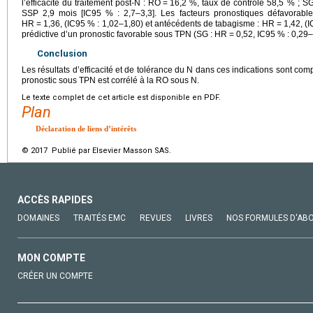
l’efficacité du traitement post-N : RO
=
16,2 %, taux de contrôle 58,5 % ; SG
SSP 2,9 mois [IC95 % : 2,7–3,3]. Les facteurs pronostiques défavorabl
HR
=
1,36, (IC95 % : 1,02–1,80) et antécédents de tabagisme : HR
=
1,42, (
prédictive d’un pronostic favorable sous TPN (SG : HR
=
0,52, IC95 % : 0,29–
Conclusion
Les résultats d’efficacité et de tolérance du N dans ces indications sont co
pronostic sous TPN est corrélé à la RO sous N.
Le texte complet de cet article est disponible en PDF.
Plan
Déclaration de liens d’intérêts
© 2017 Publié par Elsevier Masson SAS.
ACCÈS RAPIDES
DOMAINES
TRAITÉS EMC
REVUES
LIVRES
NOS FORMULES D'AB
MON COMPTE
CRÉER UN COMPTE