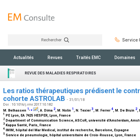
Rechercher
Service C
Rechercher
Actualités
Revues
Traités EMC
Domaines
REVUE DES MALADIES RESPIRATOIRES
Les ratios thérapeutiques prédisent le contr
cohorte ASTROLAB
- 31/01/18
Doi : 10.1016/j.rmr.2017.10.182
1
,
⁎
2
1
3
4
2
M. Belhassen
, A. Dima
, M. Nolin
, N. Texier
, M. Ferrer
, M. De Bruin
,
1
PE Lyon, EA 7425 HESPER, Lyon, France
2
Department of Communication Science, ASCoR, université d’Amsterdam, Ams
3
Kappa Santé, Paris, France
4
IMIM, hôpital del Mar Medical, institut de recherche, Barcelone, Espagne
5
Service de pneumologie, hôpital universitaire de Croix-Rousse, Lyon, France