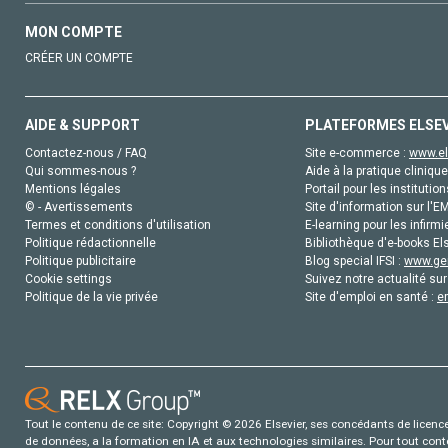
MON COMPTE
CRÉER UN COMPTE
AIDE & SUPPORT
PLATEFORMES ELSE
Contactez-nous / FAQ
Site e-commerce :
www.el
Qui sommes-nous ?
Aide à la pratique clinique
Mentions légales
Portail pour les institution
© - Avertissements
Site d'information sur l'E
Termes et conditions d'utilisation
E-learning pour les infirmi
Politique rédactionnelle
Bibliothèque d'e-books Els
Politique publicitaire
Blog special IFSI :
www.gen
Cookie settings
Suivez notre actualité sur
Politique de la vie privée
Site d'emploi en santé :
e
Tout le contenu de ce site: Copyright © 2026 Elsevier, ses concédants de licence e
de données, a la formation en IA et aux technologies similaires. Pour tout con