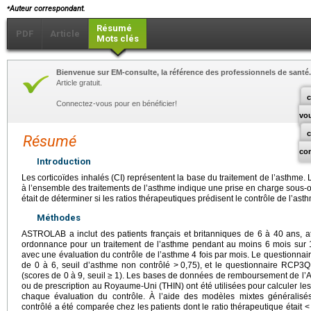
⁎
Auteur correspondant.
Résumé
PDF
Article
Mots clés
Bienvenue sur EM-consulte, la référence des professionnels de santé.
Article gratuit.
c
Connectez-vous pour en bénéficier!
vo
Résumé
co
Introduction
Les corticoïdes inhalés (CI) représentent la base du traitement de l’asthme. 
à l’ensemble des traitements de l’asthme indique une prise en charge sous-op
était de déterminer si les ratios thérapeutiques prédisent le contrôle de l’
Méthodes
ASTROLAB a inclut des patients français et britanniques de 6 à 40 ans, at
ordonnance pour un traitement de l’asthme pendant au moins 6 mois sur 12
avec une évaluation du contrôle de l’asthme 4 fois par mois. Le questionna
de 0 à 6, seuil d’asthme non contrôlé >
0,75), et le questionnaire RCP3
(scores de 0 à 9, seuil ≥
1). Les bases de données de remboursement de l’
ou de prescription au Royaume-Uni (THIN) ont été utilisées pour calculer les
chaque évaluation du contrôle. À l’aide des modèles mixtes généralisé
contrôlé a été comparée chez les patients dont le ratio thérapeutique était <