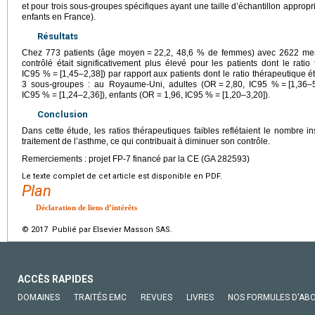
et pour trois sous-groupes spécifiques ayant une taille d’échantillon approp
enfants en France).
Résultats
Chez 773 patients (âge moyen
=
22,2, 48,6 % de femmes) avec 2622 mes
contrôlé était significativement plus élevé pour les patients dont le ratio
IC95 %
=
[1,45–2,38]) par rapport aux patients dont le ratio thérapeutique ét
3 sous-groupes : au Royaume-Uni, adultes (OR
=
2,80, IC95 %
=
[1,36–
IC95 %
=
[1,24–2,36]), enfants (OR
=
1,96, IC95 %
=
[1,20–3,20]).
Conclusion
Dans cette étude, les ratios thérapeutiques faibles reflétaient le nombre in
traitement de l’asthme, ce qui contribuait à diminuer son contrôle.
Remerciements : projet FP-7 financé par la CE (GA 282593)
Le texte complet de cet article est disponible en PDF.
Plan
Déclaration de liens d’intérêts
© 2017 Publié par Elsevier Masson SAS.
ACCÈS RAPIDES
DOMAINES
TRAITÉS EMC
REVUES
LIVRES
NOS FORMULES D'AB