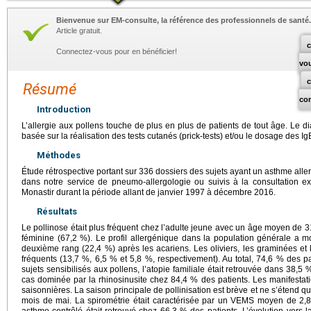
Bienvenue sur EM-consulte, la référence des professionnels de santé.
Article gratuit.
c
Connectez-vous pour en bénéficier!
vo
Résumé
co
Introduction
L’allergie aux pollens touche de plus en plus de patients de tout âge. Le dia
basée sur la réalisation des tests cutanés (prick-tests) et/ou le dosage des Ig
Méthodes
Étude rétrospective portant sur 336 dossiers des sujets ayant un asthme alle
dans notre service de pneumo-allergologie ou suivis à la consultation ex
Monastir durant la période allant de janvier 1997 à décembre 2016.
Résultats
Le pollinose était plus fréquent chez l’adulte jeune avec un âge moyen de 3
féminine (67,2 %). Le profil allergénique dans la population générale a mo
deuxième rang (22,4 %) après les acariens. Les oliviers, les graminées et l
fréquents (13,7 %, 6,5 % et 5,8 %, respectivement). Au total, 74,6 % des pat
sujets sensibilisés aux pollens, l’atopie familiale était retrouvée dans 38,
cas dominée par la rhinosinusite chez 84,4 % des patients. Les manifestati
saisonnières. La saison principale de pollinisation est brève et ne s’étend 
mois de mai. La spirométrie était caractérisée par un VEMS moyen de 2,