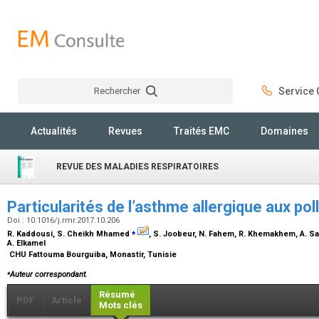
Rechercher
Service C
Rechercher
Actualités
Revues
Traités EMC
Domaines
REVUE DES MALADIES RESPIRATOIRES
Particularités de l’asthme allergique aux po
Doi : 10.1016/j.rmr.2017.10.206
⁎
R. Kaddousi, S. Cheikh Mhamed
, S. Joobeur, N. Fahem, R. Khemakhem, A. Saa
A. Elkamel
CHU Fattouma Bourguiba, Monastir, Tunisie
⁎
Auteur correspondant.
Résumé
PDF
Article
Mots clés