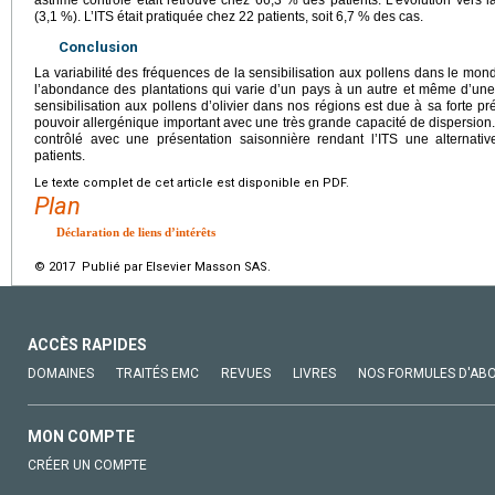
asthme contrôlé était retrouvé chez 66,3 % des patients. L’évolution vers l
(3,1 %). L’ITS était pratiquée chez 22 patients, soit 6,7 % des cas.
Conclusion
La variabilité des fréquences de la sensibilisation aux pollens dans le mond
l’abondance des plantations qui varie d’un pays à un autre et même d’une
sensibilisation aux pollens d’olivier dans nos régions est due à sa forte pr
pouvoir allergénique important avec une très grande capacité de dispersion
contrôlé avec une présentation saisonnière rendant l’ITS une alternati
patients.
Le texte complet de cet article est disponible en PDF.
Plan
Déclaration de liens d’intérêts
© 2017 Publié par Elsevier Masson SAS.
ACCÈS RAPIDES
DOMAINES
TRAITÉS EMC
REVUES
LIVRES
NOS FORMULES D'AB
MON COMPTE
CRÉER UN COMPTE