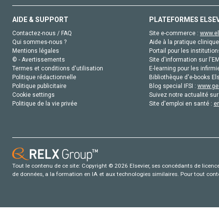
AIDE & SUPPORT
PLATEFORMES ELSE
Contactez-nous / FAQ
Site e-commerce :
www.el
Qui sommes-nous ?
Aide à la pratique clinique
Mentions légales
Portail pour les institution
© - Avertissements
Site d'information sur l'E
Termes et conditions d'utilisation
E-learning pour les infirmi
Politique rédactionnelle
Bibliothèque d'e-books Els
Politique publicitaire
Blog special IFSI :
www.gen
Cookie settings
Suivez notre actualité sur
Politique de la vie privée
Site d'emploi en santé :
e
Tout le contenu de ce site: Copyright © 2026 Elsevier, ses concédants de licence e
de données, a la formation en IA et aux technologies similaires. Pour tout con