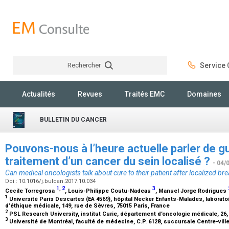
Rechercher
Service C
Rechercher
Actualités
Revues
Traités EMC
Domaines
BULLETIN DU CANCER
Pouvons-nous à l’heure actuelle parler de g
traitement d’un cancer du sein localisé ?
- 04/
Can medical oncologists talk about cure to their patient after localized br
Doi : 10.1016/j.bulcan.2017.10.034
1
,
2
3
Cecile Torregrosa
, Louis-Philippe Coutu-Nadeau
, Manuel Jorge Rodrigues
1
Université Paris Descartes (EA 4569), hôpital Necker Enfants-Malades, laboratoi
d’éthique médicale, 149, rue de Sèvres, 75015 Paris, France
2
PSL Research University, institut Curie, département d’oncologie médicale, 26,
3
Université de Montréal, faculté de médecine, C.P. 6128, succursale Centre-vil