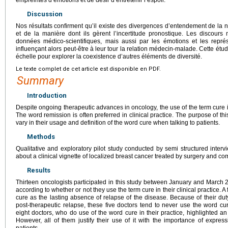
Discussion
Nos résultats confirment qu’il existe des divergences d’entendement de la 
et de la manière dont ils gèrent l’incertitude pronostique. Les discours
données médico-scientifiques, mais aussi par les émotions et les repré
influençant alors peut-être à leur tour la relation médecin-malade. Cette étu
échelle pour explorer la coexistence d’autres éléments de diversité.
Le texte complet de cet article est disponible en PDF.
Summary
Introduction
Despite ongoing therapeutic advances in oncology, the use of the term cure in
The word remission is often preferred in clinical practice. The purpose of th
vary in their usage and definition of the word cure when talking to patients.
Methods
Qualitative and exploratory pilot study conducted by semi structured inter
about a clinical vignette of localized breast cancer treated by surgery and co
Results
Thirteen oncologists participated in this study between January and March 
according to whether or not they use the term cure in their clinical practice. A 
cure as the lasting absence of relapse of the disease. Because of their dut
post-therapeutic relapse, these five doctors tend to never use the word cu
eight doctors, who do use of the word cure in their practice, highlighted an
However, all of them justify their use of it with the importance of expre
patients.