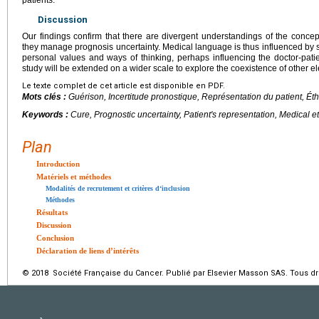
Discussion
Our findings confirm that there are divergent understandings of the conc
they manage prognosis uncertainty. Medical language is thus influenced by sc
personal values and ways of thinking, perhaps influencing the doctor-patien
study will be extended on a wider scale to explore the coexistence of other el
Le texte complet de cet article est disponible en PDF.
Mots clés :
Guérison, Incertitude pronostique, Représentation du patient, É
Keywords :
Cure, Prognostic uncertainty, Patient's representation, Medical e
Plan
Introduction
Matériels et méthodes
Modalités de recrutement et critères d‘inclusion
Méthodes
Résultats
Discussion
Conclusion
Déclaration de liens d’intérêts
© 2018 Société Française du Cancer. Publié par Elsevier Masson SAS. Tous dro