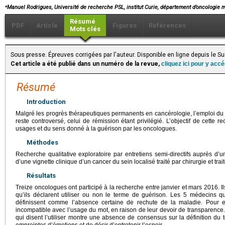
⁎
Manuel Rodrigues, Université de recherche PSL, institut Curie, département d’oncologie m
Résumé
PDF
Article
Figures
Références
Mots clés
Sous presse. Épreuves corrigées par l'auteur. Disponible en ligne depuis le 
Cet article a été publié dans un numéro de la revue,
cliquez ici pour y acc
Résumé
Introduction
Malgré les progrès thérapeutiques permanents en cancérologie, l’emploi du 
reste controversé, celui de rémission étant privilégié. L’objectif de cette r
usages et du sens donné à la guérison par les oncologues.
Méthodes
Recherche qualitative exploratoire par entretiens semi-directifs auprès d’
d’une vignette clinique d’un cancer du sein localisé traité par chirurgie et tr
Résultats
Treize oncologues ont participé à la recherche entre janvier et mars 2016. I
qu’ils déclarent utiliser ou non le terme de guérison. Les 5 médecins qu
définissent comme l’absence certaine de rechute de la maladie. Pour eux
incompatible avec l’usage du mot, en raison de leur devoir de transparence
qui disent l’utiliser montre une absence de consensus sur la définition du t
empreintes d’émotions et de désir d’entretenir l’espoir.