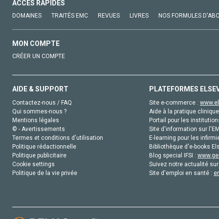
ACCÈS RAPIDES
DOMAINES
TRAITÉS EMC
REVUES
LIVRES
NOS FORMULES D'AB
MON COMPTE
CRÉER UN COMPTE
AIDE & SUPPORT
PLATEFORMES ELSE
Contactez-nous / FAQ
Site e-commerce :
www.el
Qui sommes-nous ?
Aide à la pratique clinique
Mentions légales
Portail pour les institution
© - Avertissements
Site d'information sur l'E
Termes et conditions d'utilisation
E-learning pour les infirmi
Politique rédactionnelle
Bibliothèque d'e-books Els
Politique publicitaire
Blog special IFSI :
www.gen
Cookie settings
Suivez notre actualité sur
Politique de la vie privée
Site d'emploi en santé :
e